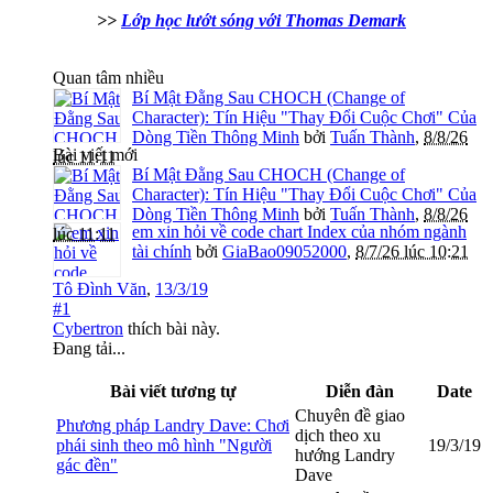
>>
Lớp học lướt sóng với Thomas Demark
Quan tâm nhiều
Bí Mật Đằng Sau CHOCH (Change of
Character): Tín Hiệu "Thay Đổi Cuộc Chơi" Của
Dòng Tiền Thông Minh
bởi
Tuấn Thành
,
8/8/26
Bài viết mới
lúc 11:11
Bí Mật Đằng Sau CHOCH (Change of
Character): Tín Hiệu "Thay Đổi Cuộc Chơi" Của
Dòng Tiền Thông Minh
bởi
Tuấn Thành
,
8/8/26
em xin hỏi về code chart Index của nhóm ngành
lúc 11:11
tài chính
bởi
GiaBao09052000
,
8/7/26 lúc 10:21
Tô Đình Văn
,
13/3/19
#1
Cybertron
thích bài này.
Đang tải...
Bài viết tương tự
Diễn đàn
Date
Chuyên đề giao
Phương pháp Landry Dave: Chơi
dịch theo xu
phái sinh theo mô hình "Người
19/3/19
hướng Landry
gác đền"
Dave