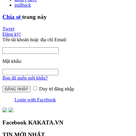
pullback
Chia sẻ
trang này
Tweet
Đăng ký!
Tên tài khoản hoặc địa chỉ Email:
Mật khẩu:
Bạn đã quên mật khẩu?
Duy trì đăng nhập
Login with Facebook
Facebook KAKATA.VN
TIN MỚI NHẤT