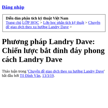
Đăng nhập
Diễn đàn phân tích kỹ thuật Việt Nam
Trang chủ
LỚP HỌC
>
Lớp học phân tích kỹ thuật
>
Chuyên
đề giao dịch theo xu hướng Landry Dave
>
Phương pháp Landry Dave:
Chiến lược bắt đỉnh đáy phong
cách Landry Dave
Thảo luận trong '
Chuyên đề giao dịch theo xu hướng Landry Dave
'
bắt đầu bởi
Tô Đình Văn
,
13/3/19
.