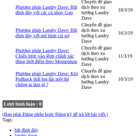
Chuyên đề giao
Phương pháp Landry Dave: Bắt
dịch theo xu
18/3/19
đỉnh đáy với các cú nhảy Gap
hướng Landry
Dave
Chuyên đề giao
Phương pháp Landry Dave: Bắt
dịch theo xu
16/3/19
đỉnh đáy với mô hình cái nơ
hướng Landry
Dave
Chuyên đề giao
Phương pháp Landry Dave:
dịch theo xu
Chiến lược vào lệnh chính xác
11/3/19
hướng Landry
đúng thời điểm theo Momentum
Dave
Chuyên đề giao
Phương pháp Landry Dave: Khi
dịch theo xu
Pullback thất bại lần một thì
10/3/19
hướng Landry
chúng ta làm gì ?
Dave
Lượt bình luận : 0
(Bạn phải Đăng nhập hoặc Đăng ký để trả lời bài viết.)
Tags:
bắt đỉnh đáy
landry dave