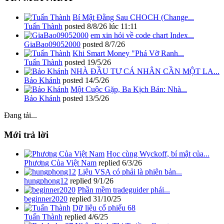
Bí Mật Đằng Sau CHOCH (Change...
Tuấn Thành
posted
8/8/26 lúc 11:11
em xin hỏi về code chart Index...
GiaBao09052000
posted
8/7/26
Khi Smart Money "Phá Vỡ Ranh...
Tuấn Thành
posted
19/5/26
NHÀ ĐẦU TƯ CÁ NHÂN CẦN MỘT LA...
Bảo Khánh
posted
14/5/26
Một Cuộc Gặp, Ba Kịch Bản: Nhà...
Bảo Khánh
posted
13/5/26
Đang tải...
Mới trả lời
Học cùng Wyckoff, bí mật của...
Phương Của Việt Nam
replied
6/3/26
Liệu VSA có phải là phiên bản...
hungphong12
replied
9/1/26
Phần mềm tradeguider phái...
beginner2020
replied
31/10/25
Dữ liệu cổ phiếu 68
Tuấn Thành
replied
4/6/25