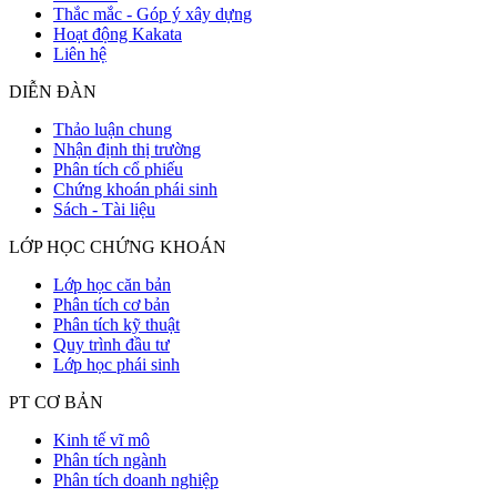
Thắc mắc - Góp ý xây dựng
Hoạt động Kakata
Liên hệ
DIỄN ĐÀN
Thảo luận chung
Nhận định thị trường
Phân tích cổ phiếu
Chứng khoán phái sinh
Sách - Tài liệu
LỚP HỌC CHỨNG KHOÁN
Lớp học căn bản
Phân tích cơ bản
Phân tích kỹ thuật
Quy trình đầu tư
Lớp học phái sinh
PT CƠ BẢN
Kinh tế vĩ mô
Phân tích ngành
Phân tích doanh nghiệp