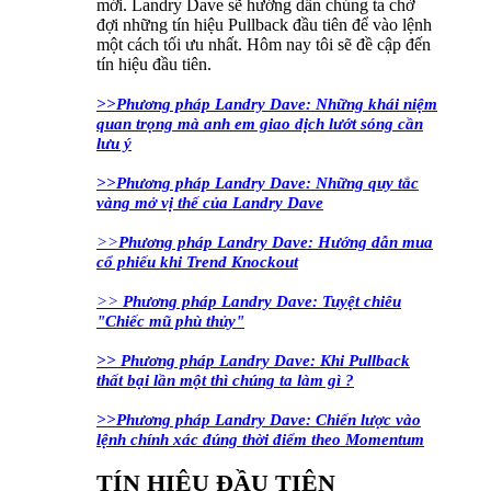
mới. Landry Dave sẽ hướng dẫn chúng ta chờ
đợi những tín hiệu Pullback đầu tiên để vào lệnh
một cách tối ưu nhất. Hôm nay tôi sẽ đề cập đến
tín hiệu đầu tiên.
>>Phương pháp Landry Dave: Những khái niệm
quan trọng mà anh em giao dịch lướt sóng cần
lưu ý
>>Phương pháp Landry Dave: Những quy tắc
vàng mở vị thế của Landry Dave
>>
Phương pháp Landry Dave: Hướng dẫn mua
cổ phiếu khi Trend Knockout
>>
Phương pháp Landry Dave: Tuyệt chiêu
"Chiếc mũ phù thủy"
>> Phương pháp Landry Dave: Khi Pullback
thất bại lần một thì chúng ta làm gì ?
>>Phương pháp Landry Dave: Chiến lược vào
lệnh chính xác đúng thời điểm theo Momentum
TÍN HIỆU ĐẦU TIÊN