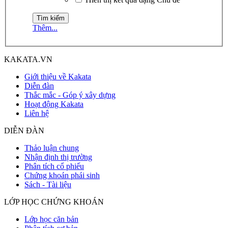
Thêm...
KAKATA.VN
Giới thiệu về Kakata
Diễn đàn
Thắc mắc - Góp ý xây dựng
Hoạt động Kakata
Liên hệ
DIỄN ĐÀN
Thảo luận chung
Nhận định thị trường
Phân tích cổ phiếu
Chứng khoán phái sinh
Sách - Tài liệu
LỚP HỌC CHỨNG KHOÁN
Lớp học căn bản