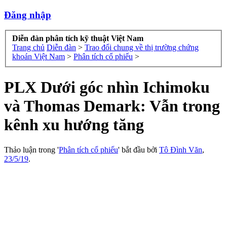
Đăng nhập
Diễn đàn phân tích kỹ thuật Việt Nam
Trang chủ
Diễn đàn
>
Trao đổi chung về thị trường chứng
khoán Việt Nam
>
Phân tích cổ phiếu
>
PLX Dưới góc nhìn Ichimoku
và Thomas Demark: Vẫn trong
kênh xu hướng tăng
Thảo luận trong '
Phân tích cổ phiếu
' bắt đầu bởi
Tô Đình Văn
,
23/5/19
.