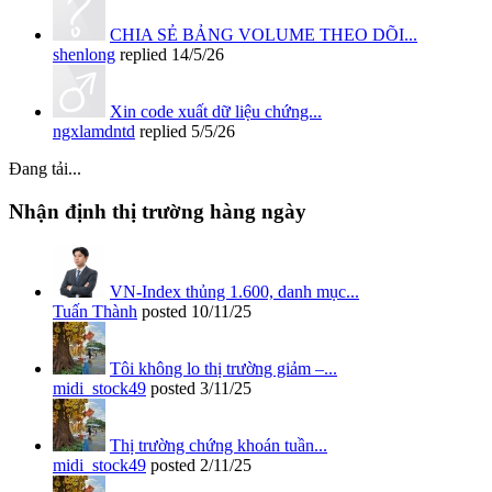
CHIA SẺ BẢNG VOLUME THEO DÕI...
shenlong
replied
14/5/26
Xin code xuất dữ liệu chứng...
ngxlamdntd
replied
5/5/26
Đang tải...
Nhận định thị trường hàng ngày
VN-Index thủng 1.600, danh mục...
Tuấn Thành
posted
10/11/25
Tôi không lo thị trường giảm –...
midi_stock49
posted
3/11/25
Thị trường chứng khoán tuần...
midi_stock49
posted
2/11/25