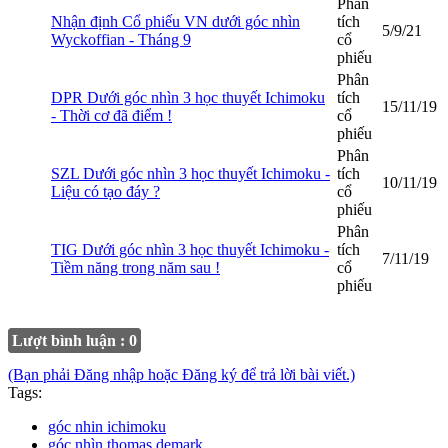
Phân
Nhận định Cổ phiếu VN dưới góc nhìn
tích
5/9/21
Wyckoffian - Tháng 9
cổ
phiếu
Phân
DPR Dưới góc nhìn 3 học thuyết Ichimoku
tích
15/11/19
- Thời cơ đã điểm !
cổ
phiếu
Phân
SZL Dưới góc nhìn 3 học thuyết Ichimoku -
tích
10/11/19
Liệu có tạo đáy ?
cổ
phiếu
Phân
TIG Dưới góc nhìn 3 học thuyết Ichimoku -
tích
7/11/19
Tiềm năng trong năm sau !
cổ
phiếu
Lượt bình luận : 0
(Bạn phải Đăng nhập hoặc Đăng ký để trả lời bài viết.)
Tags:
góc nhin ichimoku
góc nhìn thomas demark