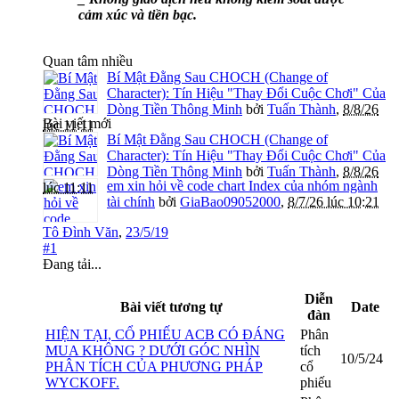
cảm xúc và tiền bạc.
Quan tâm nhiều
Bí Mật Đằng Sau CHOCH (Change of
Character): Tín Hiệu "Thay Đổi Cuộc Chơi" Của
Dòng Tiền Thông Minh
bởi
Tuấn Thành
,
8/8/26
Bài viết mới
lúc 11:11
Bí Mật Đằng Sau CHOCH (Change of
Character): Tín Hiệu "Thay Đổi Cuộc Chơi" Của
Dòng Tiền Thông Minh
bởi
Tuấn Thành
,
8/8/26
em xin hỏi về code chart Index của nhóm ngành
lúc 11:11
tài chính
bởi
GiaBao09052000
,
8/7/26 lúc 10:21
Tô Đình Văn
,
23/5/19
#1
Đang tải...
Diễn
Bài viết tương tự
Date
đàn
HIỆN TẠI, CỔ PHIẾU ACB CÓ ĐÁNG
Phân
MUA KHÔNG ? DƯỚI GÓC NHÌN
tích
10/5/24
PHÂN TÍCH CỦA PHƯƠNG PHÁP
cổ
WYCKOFF.
phiếu