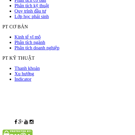
Phân tích cơ bản
Phân tích kỹ thuật
Quy trình đầu tư
Lớp học phái sinh
PT CƠ BẢN
Kinh tế vĩ mô
Phân tích ngành
Phân tích doanh nghiệp
PT KỸ THUẬT
Thanh khoản
Xu hướng
Indicator