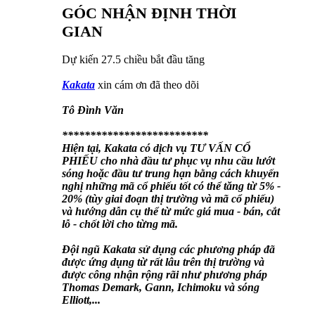
GÓC NHẬN ĐỊNH THỜI
GIAN
Dự kiến 27.5 chiều bắt đầu tăng
Kakata
xin cám ơn đã theo dõi
Tô Đình Văn
**************************
Hiện tại, Kakata có dịch vụ TƯ VẤN CỔ
PHIẾU cho nhà đầu tư phục vụ nhu cầu lướt
sóng hoặc đầu tư trung hạn bằng cách khuyến
nghị những mã cổ phiếu tốt có thể tăng từ 5% -
20% (tùy giai đoạn thị trường và mã cổ phiếu)
và hướng dẫn cụ thể từ mức giá mua - bán, cắt
lỗ - chốt lời cho từng mã.
Đội ngũ Kakata sử dụng các phương pháp đã
được ứng dụng từ rất lâu trên thị trường và
được công nhận rộng rãi như phương pháp
Thomas Demark, Gann, Ichimoku và sóng
Elliott,...