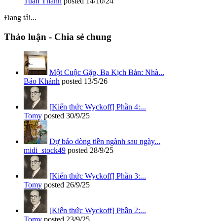
Tuấn Thành
posted
14/10/24
Đang tải...
Thảo luận - Chia sẻ chung
Một Cuộc Gặp, Ba Kịch Bản: Nhà...
Bảo Khánh
posted
13/5/26
[Kiến thức Wyckoff] Phần 4:...
Tomy
posted
30/9/25
Dự báo dòng tiền ngành sau ngày...
midi_stock49
posted
28/9/25
[Kiến thức Wyckoff] Phần 3:...
Tomy
posted
26/9/25
[Kiến thức Wyckoff] Phần 2:...
Tomy
posted
23/9/25