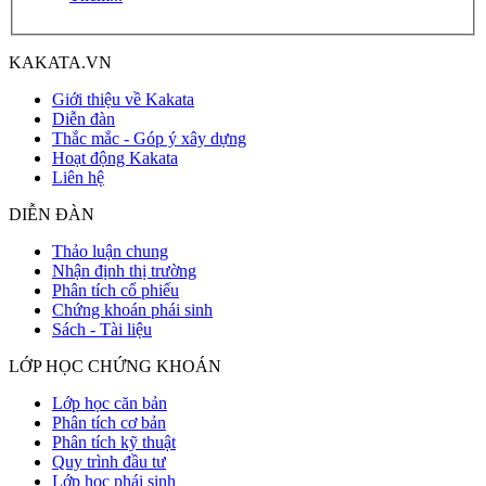
KAKATA.VN
Giới thiệu về Kakata
Diễn đàn
Thắc mắc - Góp ý xây dựng
Hoạt động Kakata
Liên hệ
DIỄN ĐÀN
Thảo luận chung
Nhận định thị trường
Phân tích cổ phiếu
Chứng khoán phái sinh
Sách - Tài liệu
LỚP HỌC CHỨNG KHOÁN
Lớp học căn bản
Phân tích cơ bản
Phân tích kỹ thuật
Quy trình đầu tư
Lớp học phái sinh