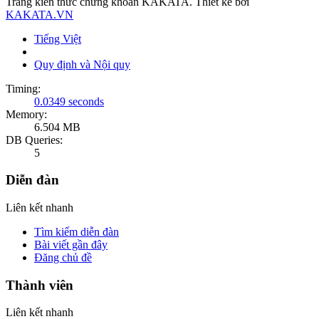
Trang kiến thức chứng khoán KAKATA. Thiết kế bởi
KAKATA.VN
Tiếng Việt
Quy định và Nội quy
Timing:
0.0349 seconds
Memory:
6.504 MB
DB Queries:
5
Diễn đàn
Liên kết nhanh
Tìm kiếm diễn đàn
Bài viết gần đây
Đăng chủ đề
Thành viên
Liên kết nhanh