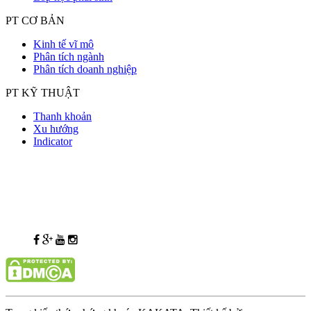
PT CƠ BẢN
Kinh tế vĩ mô
Phân tích ngành
Phân tích doanh nghiệp
PT KỸ THUẬT
Thanh khoản
Xu hướng
Indicator