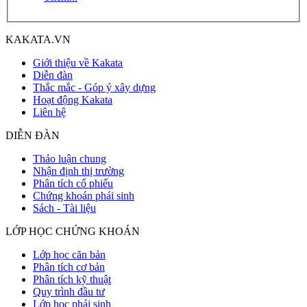
KAKATA.VN
Giới thiệu về Kakata
Diễn đàn
Thắc mắc - Góp ý xây dựng
Hoạt động Kakata
Liên hệ
DIỄN ĐÀN
Thảo luận chung
Nhận định thị trường
Phân tích cổ phiếu
Chứng khoán phái sinh
Sách - Tài liệu
LỚP HỌC CHỨNG KHOÁN
Lớp học căn bản
Phân tích cơ bản
Phân tích kỹ thuật
Quy trình đầu tư
Lớp học phái sinh