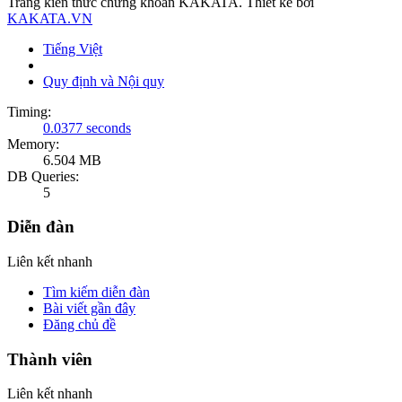
Trang kiến thức chứng khoán KAKATA. Thiết kế bởi
KAKATA.VN
Tiếng Việt
Quy định và Nội quy
Timing:
0.0377 seconds
Memory:
6.504 MB
DB Queries:
5
Diễn đàn
Liên kết nhanh
Tìm kiếm diễn đàn
Bài viết gần đây
Đăng chủ đề
Thành viên
Liên kết nhanh