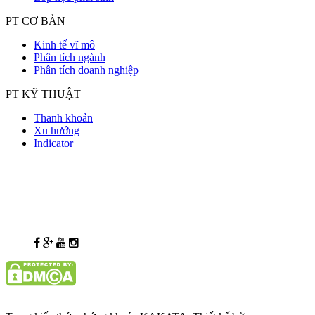
PT CƠ BẢN
Kinh tế vĩ mô
Phân tích ngành
Phân tích doanh nghiệp
PT KỸ THUẬT
Thanh khoản
Xu hướng
Indicator