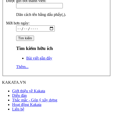
Được gửi bởi thành viên:
Dãn cách tên bằng dấu phẩy(,).
Mới hơn ngày:
Tìm kiếm hữu ích
Bài viết gần đây
Thêm...
KAKATA.VN
Giới thiệu về Kakata
Diễn đàn
Thắc mắc - Góp ý xây dựng
Hoạt động Kakata
Liên hệ