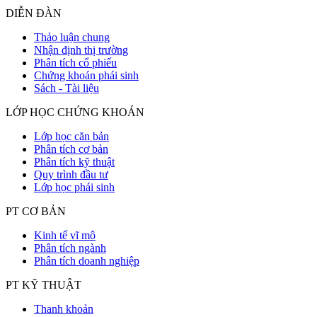
DIỄN ĐÀN
Thảo luận chung
Nhận định thị trường
Phân tích cổ phiếu
Chứng khoán phái sinh
Sách - Tài liệu
LỚP HỌC CHỨNG KHOÁN
Lớp học căn bản
Phân tích cơ bản
Phân tích kỹ thuật
Quy trình đầu tư
Lớp học phái sinh
PT CƠ BẢN
Kinh tế vĩ mô
Phân tích ngành
Phân tích doanh nghiệp
PT KỸ THUẬT
Thanh khoản