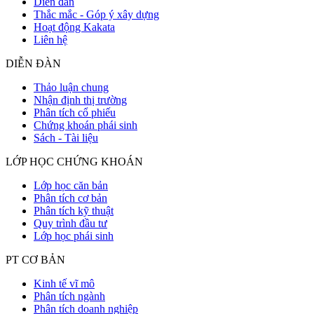
Diễn đàn
Thắc mắc - Góp ý xây dựng
Hoạt động Kakata
Liên hệ
DIỄN ĐÀN
Thảo luận chung
Nhận định thị trường
Phân tích cổ phiếu
Chứng khoán phái sinh
Sách - Tài liệu
LỚP HỌC CHỨNG KHOÁN
Lớp học căn bản
Phân tích cơ bản
Phân tích kỹ thuật
Quy trình đầu tư
Lớp học phái sinh
PT CƠ BẢN
Kinh tế vĩ mô
Phân tích ngành
Phân tích doanh nghiệp