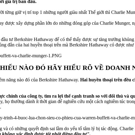
i giá trị ban đầu.
i từng giữ vị trí top 1 những người giàu nhất Thế giới thì Charlie M
ay được xây dựng phần lớn do những đóng góp của Charlie Munger, ngư
đầu tư Berkshire Hathaway để có thể thấy được sự tăng trưởng khủng 
c đúng đắn của hai huyền thoại trên mà Berkshire Hathaway có được nh
PHIẾU NÀO ĐÓ HÃY HIỂU RÕ VỀ DOANH 
 tiềm năng nào đó của Berkshire Hathaway.
Hai huyền thoại trên đều c
ực chính của công ty, tìm ra lợi thế cạnh tranh so với đối thủ và 
họ thường dành ít thời gian để nghiên cứu một cách nghiêm túc trong k
.
ng và có những quyết định sai lầm do yếu tố tâm lý bị tác động. Charli
u không xác định được tốt nhất đừng đầu tư".