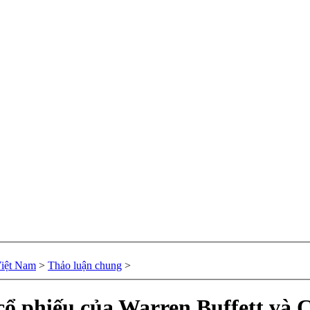
Việt Nam
>
Thảo luận chung
>
 cổ phiếu của Warren Buffett và 