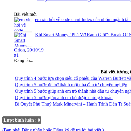
Bài viết mới
em xin hỏi về code chart Index của nhóm ngành tài
Khi Smart Money "Phá Vỡ Ranh Giới": Break Of S
Orion
,
20/10/19
#1
Đang tải...
Bài viết tương 
Quy trình 4 bước lựa chọn siêu cổ phiếu của Warren Buffett v
Quy trình 5 bước để trở thành một nhà đầu tư chuyên nghiệp
Quy trình 5 bước giúp anh em trở thành nhà đầu tư chuyên ng
Quy trình 5 bước giúp anh em bỏ được chứng khoán
Bí Quyết Phù Thuỷ Mark Minervini – Hành Trình Đến Tỉ Su
Lượt bình luận : 0
(Bạn phải Đăng nhập hoặc Đăng ký để trả lời bài viết.)