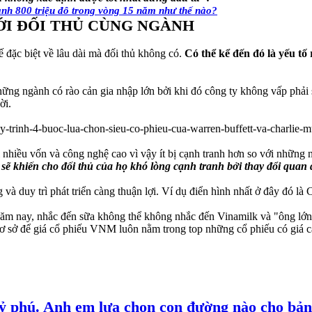
ành 800 triệu đô trong vòng 15 năm như thế nào?
VỚI ĐỐI THỦ CÙNG NGÀNH
 đặc biệt về lâu dài mà đối thủ không có.
Có thể kể đến đó là yếu tố
hững ngành có rào cản gia nhập lớn bởi khi đó công ty không vấp phải 
ời.
i nhiều vốn và công nghệ cao vì vậy ít bị cạnh tranh hơn so với những
 sẽ khiến cho đối thủ của họ khó lòng cạnh tranh bởi thay đổi quan
ờng và duy trì phát triển càng thuận lợi. Ví dụ điển hình nhất ở đây đ
m nay, nhắc đến sữa không thể không nhắc đến Vinamilk và "ông lớn" 
cơ sở để giá cổ phiếu VNM luôn nằm trong top những cổ phiếu có giá ca
tỷ phú. Anh em lựa chọn con đường nào cho bản