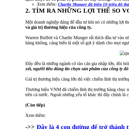
Xem thêm:
Charlie Munger đã biến 10 triệu đô th
2. TÌM RA NHỮNG LỢI THẾ SO 
Một doanh nghiệp đáng để đầu tư khi nó có những lợi thế
và giá trị thương hiệu của công ty.
Warren Buffett và Charlie Munger rất thích đầu tư vào n
hàng không, cảng biển là một số gợi ý dành cho mọi ngư
Đây đều là những ngành có rào cản gia nhập lớn, đòi hỏ
xét, người tiêu dùng tin chọn sản phẩm của công ty đó
Giá trị thương hiệu càng lớn thì việc chiếm lĩnh thị trư
Thương hiệu VNM đã chiếm lĩnh thị trường hàng chục nă
trên cả nước. Ngoài những yếu tố khác thì đây chính là 
(Còn tiếp)
Xem thêm:
->>
Đây là 4 con đường để trở thành 