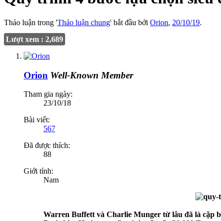
Thảo luận trong '
Thảo luận chung
' bắt đầu bởi
Orion
,
20/10/19
.
Lượt xem : 2,689
Orion
Well-Known Member
Tham gia ngày:
23/10/18
Bài viết:
567
Đã được thích:
88
Giới tính:
Nam
Warren Buffett và Charlie Munger từ lâu đã là cặp b