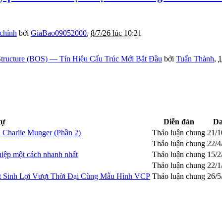
 chính
bởi
GiaBao09052000
,
8/7/26 lúc 10:21
tructure (BOS) — Tín Hiệu Cấu Trúc Mới Bắt Đầu
bởi
Tuấn Thành
,
1
tự
Diễn đàn
Da
à Charlie Munger (Phần 2)
Thảo luận chung
21/1
Thảo luận chung
22/4
hiệp một cách nhanh nhất
Thảo luận chung
15/2
Thảo luận chung
22/1
ất Sinh Lợi Vượt Thời Đại Cùng Mẫu Hình VCP
Thảo luận chung
26/5