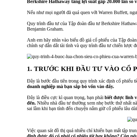
Berkshire Hathaway tăng lợi suất gấp 20.000 lần so vớ
Nếu như mọi người đã quá quen với Warren Buffett, ngườ
Quy trình đầu tư của Tập đoàn đầu tư Berkshire Hathaw
Benjamin Graham.
Anh em hãy nhìn vào biểu đồ giá cổ phiếu của Tập đoàn 
chính sự dẫn dắt tài tình và quy trình đầu tư chiến lượ
1. TRƯỚC KHI ĐẦU TƯ VÀO CỔ 
Đây là bước đầu tiên trong quy trình xác định cổ phiếu
doanh nghiệp mà bạn sắp bỏ vốn vào đấy.
Đây là điều cực kì quan trọng, bạn phải
biết được lĩnh v
đến.
Nhiều nhà đầu tư thường xem nhẹ bước thứ nhất này, 
sai lầm khi bạn tính đến chuyện nắm giữ cổ phiếu lâu dài
Việc quan sát đồ thị quá nhiều chỉ khiến bạn mất tập tru
định được đó có phải cổ phiếu tốt hay không? Còn nế