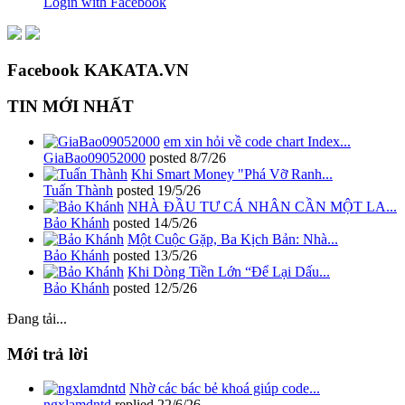
Login with Facebook
Facebook KAKATA.VN
TIN MỚI NHẤT
em xin hỏi về code chart Index...
GiaBao09052000
posted
8/7/26
Khi Smart Money "Phá Vỡ Ranh...
Tuấn Thành
posted
19/5/26
NHÀ ĐẦU TƯ CÁ NHÂN CẦN MỘT LA...
Bảo Khánh
posted
14/5/26
Một Cuộc Gặp, Ba Kịch Bản: Nhà...
Bảo Khánh
posted
13/5/26
Khi Dòng Tiền Lớn “Để Lại Dấu...
Bảo Khánh
posted
12/5/26
Đang tải...
Mới trả lời
Nhờ các bác bẻ khoá giúp code...
ngxlamdntd
replied
22/6/26