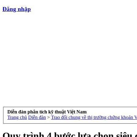
Đăng nhập
Diễn đàn phân tích kỹ thuật Việt Nam
Trang chủ
Diễn đàn
>
Trao đổi chung về thị trường chứng khoán 
Quy trình 4 bước lựa chọn siêu