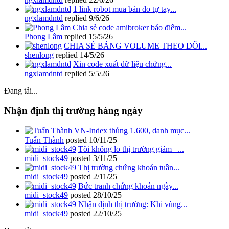
1 link robot mua bán do tự tay...
ngxlamdntd
replied
9/6/26
Chia sẻ code amibroker báo điểm...
Phong Lâm
replied
15/5/26
CHIA SẺ BẢNG VOLUME THEO DÕI...
shenlong
replied
14/5/26
Xin code xuất dữ liệu chứng...
ngxlamdntd
replied
5/5/26
Đang tải...
Nhận định thị trường hàng ngày
VN-Index thủng 1.600, danh mục...
Tuấn Thành
posted
10/11/25
Tôi không lo thị trường giảm –...
midi_stock49
posted
3/11/25
Thị trường chứng khoán tuần...
midi_stock49
posted
2/11/25
Bức tranh chứng khoán ngày...
midi_stock49
posted
28/10/25
Nhận định thị trường: Khi vùng...
midi_stock49
posted
22/10/25