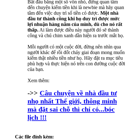
Bắt đầu bằng một số vốn nhỏ, đừng quan tâm
đến chuyện kiếm tiền khi là newbie mà hãy quan
tâm đến việc duy trì số tiền có được.
Một nhà
đầu tư thành công khi họ duy trì được mức
lợi nhuận hàng năm của mình, dù cho nó rất
thấp.
Ai làm được điều này người đó sẽ thành
công và chú chim xanh dần hiện ra trước mắt họ.
Mỗi người có một cuộc đời, đừng nên nhìn qua
người khác để rồi đốt cháy giai đoạn mong muốn
kiếm thật nhiều tiền như họ. Hãy đặt ra mục tiêu
phù hợp và thực hiện nó trên con đường cuộc đời
của bạn.
Xem thêm:
->>
Câu chuyện về nhà đầu tư
nhọ nhất Thế giới, thông minh
mà đặt sai chỗ thì chỉ có...bóc
lịch !!!
Các file đính kèm: