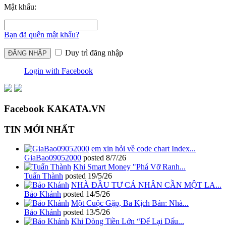
Mật khẩu:
Bạn đã quên mật khẩu?
Duy trì đăng nhập
Login with Facebook
Facebook KAKATA.VN
TIN MỚI NHẤT
em xin hỏi về code chart Index...
GiaBao09052000
posted
8/7/26
Khi Smart Money "Phá Vỡ Ranh...
Tuấn Thành
posted
19/5/26
NHÀ ĐẦU TƯ CÁ NHÂN CẦN MỘT LA...
Bảo Khánh
posted
14/5/26
Một Cuộc Gặp, Ba Kịch Bản: Nhà...
Bảo Khánh
posted
13/5/26
Khi Dòng Tiền Lớn “Để Lại Dấu...