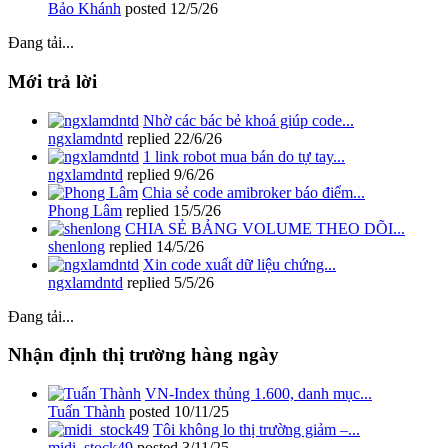
Bảo Khánh
posted
12/5/26
Đang tải...
Mới trả lời
Nhờ các bác bẻ khoá giúp code...
ngxlamdntd
replied
22/6/26
1 link robot mua bán do tự tay...
ngxlamdntd
replied
9/6/26
Chia sẻ code amibroker báo điểm...
Phong Lâm
replied
15/5/26
CHIA SẺ BẢNG VOLUME THEO DÕI...
shenlong
replied
14/5/26
Xin code xuất dữ liệu chứng...
ngxlamdntd
replied
5/5/26
Đang tải...
Nhận định thị trường hàng ngày
VN-Index thủng 1.600, danh mục...
Tuấn Thành
posted
10/11/25
Tôi không lo thị trường giảm –...
midi_stock49
posted
3/11/25