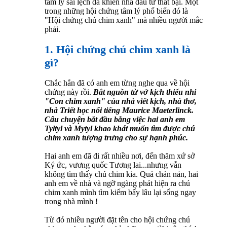
tâm lý sai lệch đã khiến nhà đầu tư thất bại. Một
trong những hội chứng tâm lý phổ biến đó là
"Hội chứng chú chim xanh" mà nhiều người mắc
phải.
1. Hội chứng chú chim xanh là
gì?
Chắc hẳn đã có anh em từng nghe qua về hội
chứng này rồi.
Bắt nguồn từ vở kịch thiếu nhi
"Con chim xanh" của nhà viết kịch, nhà thơ,
nhà Triết học nổi tiếng Maurice Maeterlinck.
Câu chuyện bắt đầu bằng việc hai anh em
Tyltyl và Mytyl khao khát muốn tìm được chú
chim xanh tượng trưng cho sự hạnh phúc.
Hai anh em đã đi rất nhiều nơi, đến thăm xứ sở
Ký ức, vương quốc Tương lai...nhưng vẫn
không tìm thấy chú chim kia. Quá chán nản, hai
anh em về nhà và ngỡ ngàng phát hiện ra chú
chim xanh mình tìm kiếm bấy lâu lại sống ngay
trong nhà mình !
Từ đó nhiều người đặt tên cho hội chứng chú