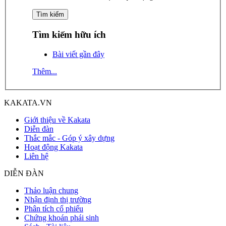
Tìm kiếm hữu ích
Bài viết gần đây
Thêm...
KAKATA.VN
Giới thiệu về Kakata
Diễn đàn
Thắc mắc - Góp ý xây dựng
Hoạt động Kakata
Liên hệ
DIỄN ĐÀN
Thảo luận chung
Nhận định thị trường
Phân tích cổ phiếu
Chứng khoán phái sinh