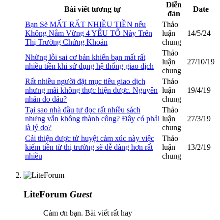
Diễn
Bài viết tương tự
Date
đàn
Bạn Sẽ MẤT RẤT NHIỀU TIỀN nếu
Thảo
Không Nắm Vững 4 YẾU TỐ Này Trên
luận
14/5/24
Thị Trường Chứng Khoán
chung
Thảo
Những lỗi sai cơ bản khiến bạn mất rất
luận
27/10/19
nhiều tiền khi sử dụng hệ thống giao dịch
chung
Rất nhiều người đặt mục tiêu giao dịch
Thảo
nhưng mãi không thực hiện được. Nguyên
luận
19/4/19
nhân do đâu?
chung
Tại sao nhà đầu tư đọc rất nhiều sách
Thảo
nhưng vẫn không thành công? Đây có phải
luận
27/3/19
là lý do?
chung
Cải thiện được tử huyệt cảm xúc này việc
Thảo
kiếm tiền từ thị trường sẽ dễ dàng hơn rất
luận
13/2/19
nhiều
chung
LiteForum
Guest
Cám ơn bạn. Bài viết rất hay