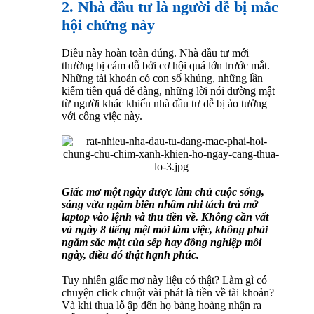
2. Nhà đầu tư là người dễ bị mắc
hội chứng này
Điều này hoàn toàn đúng. Nhà đầu tư mới
thường bị cám dỗ bởi cơ hội quá lớn trước mắt.
Những tài khoản có con số khủng, những lần
kiếm tiền quá dễ dàng, những lời nói đường mật
từ người khác khiến nhà đầu tư dễ bị ảo tưởng
với công việc này.
Giấc mơ một ngày được làm chủ cuộc sống,
sáng vừa ngắm biển nhâm nhi tách trà mở
laptop vào lệnh và thu tiền về. Không cần vất
vả ngày 8 tiếng mệt mỏi làm việc, không phải
ngắm sắc mặt của sếp hay đồng nghiệp mỗi
ngày, điều đó thật hạnh phúc.
Tuy nhiên giấc mơ này liệu có thật? Làm gì có
chuyện click chuột vài phát là tiền về tài khoản?
Và khi thua lỗ ập đến họ bàng hoàng nhận ra