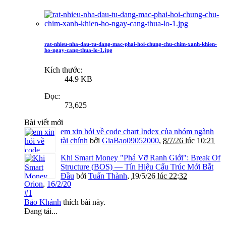
rat-nhieu-nha-dau-tu-dang-mac-phai-hoi-chung-chu-chim-xanh-khien-
ho-ngay-cang-thua-lo-1.jpg
Kích thước:
44.9 KB
Đọc:
73,625
Bài viết mới
em xin hỏi về code chart Index của nhóm ngành
tài chính
bởi
GiaBao09052000
,
8/7/26 lúc 10:21
Khi Smart Money "Phá Vỡ Ranh Giới": Break Of
Structure (BOS) — Tín Hiệu Cấu Trúc Mới Bắt
Đầu
bởi
Tuấn Thành
,
19/5/26 lúc 22:32
Orion
,
16/2/20
#1
Bảo Khánh
thích bài này.
Đang tải...