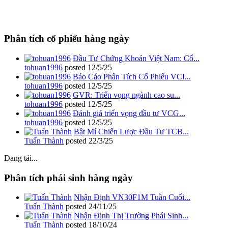
Phân tích cổ phiếu hàng ngày
Đầu Tư Chứng Khoán Việt Nam: Cổ...
tohuan1996
posted
12/5/25
Báo Cáo Phân Tích Cổ Phiếu VCI...
tohuan1996
posted
12/5/25
GVR: Triển vọng ngành cao su...
tohuan1996
posted
12/5/25
Đánh giá triển vọng đầu tư VCG...
tohuan1996
posted
12/5/25
Bật Mí Chiến Lược Đầu Tư TCB...
Tuấn Thành
posted
22/3/25
Đang tải...
Phân tích phái sinh hàng ngày
Nhận Định VN30F1M Tuần Cuối...
Tuấn Thành
posted
24/11/25
Nhận Định Thị Trường Phái Sinh...
Tuấn Thành
posted
18/10/24