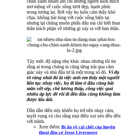
chim xanh nhằm ám chỉ những người luôn thích
mơ mộng về cuộc sống tươi đẹp, hạnh phúc
trong tương lai. Bởi vậy họ luôn cảm thấy khó
chịu, không hài lòng với cuộc sống hiện tại
nhưng lại chẳng muốn phấn đấu mà chỉ biết than
thân trách phận về những gì xảy ra với bản thân.
Tùy mức độ nặng nhẹ khác nhau nhưng tôi tin
rằng ai trong chúng ta cũng từng trải qua cảm
giác này và nhà đầu tư là một trong số đó.
Ví dụ
rõ ràng nhất đó là việc anh em thấy một người
liên tục nhảy việc, họ đi làm ở đâu cũng bất
mãn với sếp, chê lương thấp, công việc quá
nhiều áp lực để rồi đi đến đâu cũng không làm
được lâu dài.
Dần dần điều này khiến họ trở nên nhạy cảm,
tuyệt vọng và cho rằng mọi điều xui xẻo đều đến
với mình.
Xem thêm:
Bí ẩn về cái chết của huyền
thoại đầu cơ Jesse Livermore