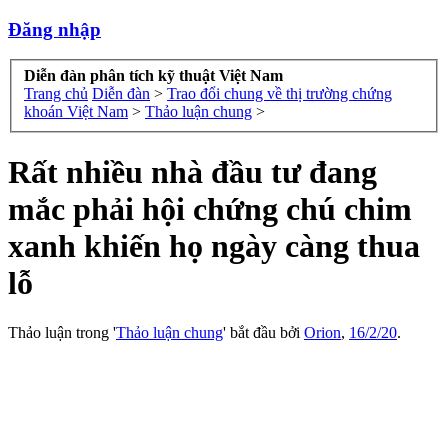
Đăng nhập
Diễn đàn phân tích kỹ thuật Việt Nam
Trang chủ
Diễn đàn
>
Trao đổi chung về thị trường chứng
khoán Việt Nam
>
Thảo luận chung
>
Rất nhiều nhà đầu tư đang
mắc phải hội chứng chú chim
xanh khiến họ ngày càng thua
lỗ
Thảo luận trong '
Thảo luận chung
' bắt đầu bởi
Orion
,
16/2/20
.