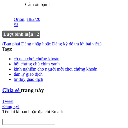
Cảm ơn bạn !
Orion
,
18/2/20
#3
Lượt bình luận : 2
(Bạn phải Đăng nhập hoặc Đăng ký để trả lời bài viết.)
Tags:
có nên chơi chứng khoán
hội chứng chú chim xanh
kinh nghiệm cho người mới chơi chứng khoán
tâm lý giao dịch
tư duy giao dịch
Chia sẻ
trang này
Tweet
Đăng ký!
Tên tài khoản hoặc địa chỉ Email: