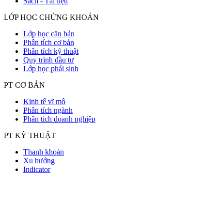
Sách - Tài liệu
LỚP HỌC CHỨNG KHOÁN
Lớp học căn bản
Phân tích cơ bản
Phân tích kỹ thuật
Quy trình đầu tư
Lớp học phái sinh
PT CƠ BẢN
Kinh tế vĩ mô
Phân tích ngành
Phân tích doanh nghiệp
PT KỸ THUẬT
Thanh khoản
Xu hướng
Indicator