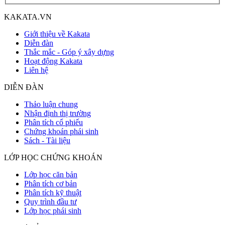
KAKATA.VN
Giới thiệu về Kakata
Diễn đàn
Thắc mắc - Góp ý xây dựng
Hoạt động Kakata
Liên hệ
DIỄN ĐÀN
Thảo luận chung
Nhận định thị trường
Phân tích cổ phiếu
Chứng khoán phái sinh
Sách - Tài liệu
LỚP HỌC CHỨNG KHOÁN
Lớp học căn bản
Phân tích cơ bản
Phân tích kỹ thuật
Quy trình đầu tư
Lớp học phái sinh