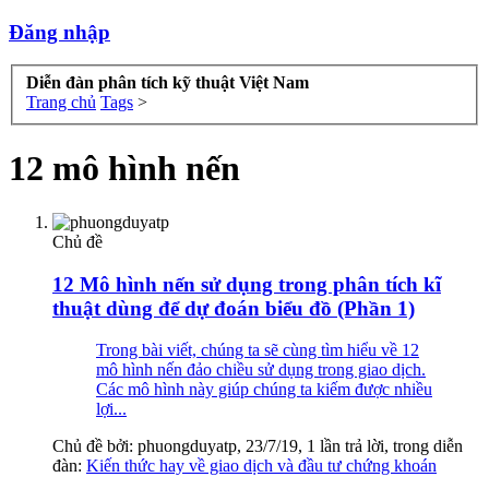
Đăng nhập
Diễn đàn phân tích kỹ thuật Việt Nam
Trang chủ
Tags
>
12 mô hình nến
Chủ đề
12 Mô hình nến sử dụng trong phân tích kĩ
thuật dùng để dự đoán biểu đồ (Phần 1)
Trong bài viết, chúng ta sẽ cùng tìm hiểu về 12
mô hình nến đảo chiều sử dụng trong giao dịch.
Các mô hình này giúp chúng ta kiếm được nhiều
lợi...
Chủ đề bởi:
phuongduyatp
,
23/7/19
, 1 lần trả lời, trong diễn
đàn:
Kiến thức hay về giao dịch và đầu tư chứng khoán