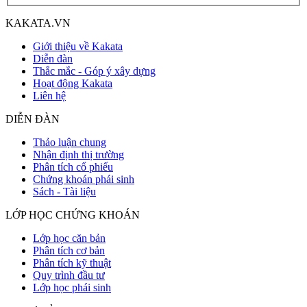
KAKATA.VN
Giới thiệu về Kakata
Diễn đàn
Thắc mắc - Góp ý xây dựng
Hoạt động Kakata
Liên hệ
DIỄN ĐÀN
Thảo luận chung
Nhận định thị trường
Phân tích cổ phiếu
Chứng khoán phái sinh
Sách - Tài liệu
LỚP HỌC CHỨNG KHOÁN
Lớp học căn bản
Phân tích cơ bản
Phân tích kỹ thuật
Quy trình đầu tư
Lớp học phái sinh