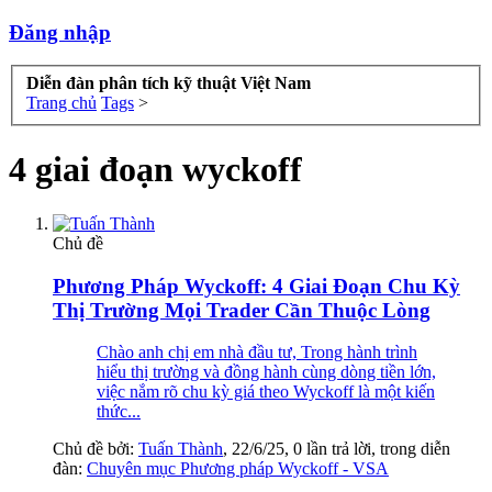
Đăng nhập
Diễn đàn phân tích kỹ thuật Việt Nam
Trang chủ
Tags
>
4 giai đoạn wyckoff
Chủ đề
Phương Pháp Wyckoff: 4 Giai Đoạn Chu Kỳ
Thị Trường Mọi Trader Cần Thuộc Lòng
Chào anh chị em nhà đầu tư, Trong hành trình
hiểu thị trường và đồng hành cùng dòng tiền lớn,
việc nắm rõ chu kỳ giá theo Wyckoff là một kiến
thức...
Chủ đề bởi:
Tuấn Thành
,
22/6/25
, 0 lần trả lời, trong diễn
đàn:
Chuyên mục Phương pháp Wyckoff - VSA