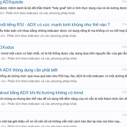
g ADXquisite
Ch
c mệnh danh là bộ đôi thần thánh "holy grail" bởi vì tính thực dụng của nó đo lường được 
 đàn:
Phân tích theo indicator và các phương pháp khác
i nổi tiếng RSI - ADX có sức mạnh kinh khủng như thế nào ?
Ch
u thảo luận với nhau bằng những indicator được sử dụng riêng lẻ mà không có sự kết hợp lẫ
n đàn:
Phân tích theo indicator và các phương pháp khác
 ADXodus
Ch
rend một cách cơ bản nhất, nó là hệ thống được xây dựng dựa trên nguyên tắc của giá rằng
ễn đàn:
Phân tích theo indicator và các phương pháp khác
 ADX thông dụng cần phải biết
Ch
hống đo lường mức quá mua quá bán như RSI hay Sto, ADX là một indicator có một đường lê
ễn đàn:
Phân tích theo indicator và các phương pháp khác
akout bằng ADX khi thị trường không có trend
Ch
i chúng ta nhưng làm thế nào để sử dụng hết tiềm năng của nó vẫn là một thách thức lớn đối
ễn đàn:
Phân tích theo indicator và các phương pháp khác
Ch
một bài giới thiệu về nó rồi nên tôi sẽ không viết một cách hàn lâm lại nữa mà hôm nay...
ễn đàn:
Phân tích theo indicator và các phương pháp khác