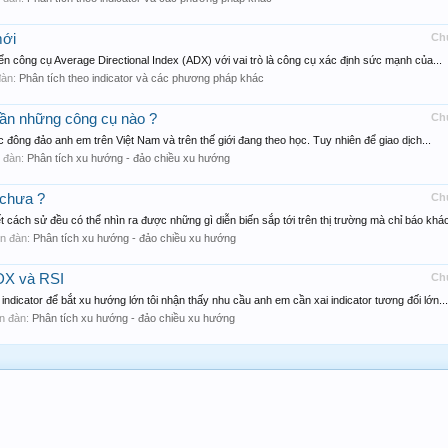
mới
Ch
ển công cụ Average Directional Index (ADX) với vai trò là công cụ xác định sức mạnh của...
 đàn:
Phân tích theo indicator và các phương pháp khác
cần những công cụ nào ?
Ch
đông đảo anh em trên Việt Nam và trên thế giới đang theo học. Tuy nhiên để giao dịch...
ễn đàn:
Phân tích xu hướng - đảo chiều xu hướng
 chưa ?
Ch
cách sử đều có thể nhìn ra được những gì diễn biến sắp tới trên thị trường mà chỉ báo khác
iễn đàn:
Phân tích xu hướng - đảo chiều xu hướng
ADX và RSI
Ch
dicator để bắt xu hướng lớn tôi nhận thấy nhu cầu anh em cần xai indicator tương đối lớn...
iễn đàn:
Phân tích xu hướng - đảo chiều xu hướng