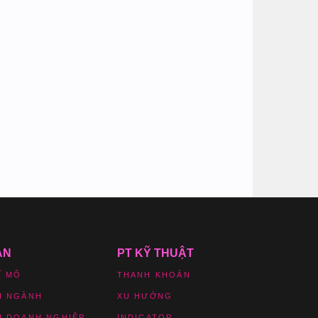
ẢN
PT KỸ THUẬT
Ĩ MÔ
THANH KHOẢN
H NGÀNH
XU HƯỚNG
H DOANH NGHIỆP
INDICATOR