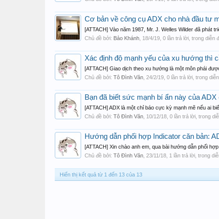
Cơ bản về công cụ ADX cho nhà đầu tư 
[ATTACH] Vào năm 1987, Mr. J. Welles Wilder đã phát tri
Chủ đề bởi:
Bảo Khánh
,
18/4/19
, 0 lần trả lời, trong diễn
Xác định độ mạnh yếu của xu hướng thì 
[ATTACH] Giao dịch theo xu hướng là một môn phái được 
Chủ đề bởi:
Tô Đình Văn
,
24/2/19
, 0 lần trả lời, trong di
Bạn đã biết sức mạnh bí ẩn này của ADX
[ATTACH] ADX là một chỉ báo cực kỳ mạnh mẽ nếu ai biết 
Chủ đề bởi:
Tô Đình Văn
,
10/12/18
, 0 lần trả lời, trong d
Hướng dẫn phối hợp Indicator căn bản: 
[ATTACH] Xin chào anh em, qua bài hướng dẫn phối hợp in
Chủ đề bởi:
Tô Đình Văn
,
23/11/18
, 1 lần trả lời, trong d
Hiển thị kết quả từ 1 đến 13 của 13