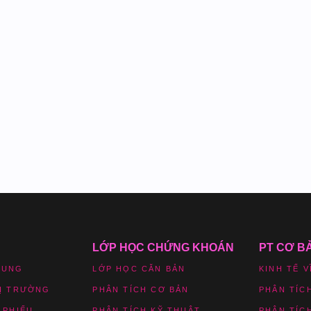
LỚP HỌC CHỨNG KHOÁN
PT CƠ B
HUNG
LỚP HỌC CĂN BẢN
KINH TẾ V
HỊ TRƯỜNG
PHÂN TÍCH CƠ BẢN
PHÂN TÍC
 PHIẾU
PHÂN TÍCH KỸ THUẬT
PHÂN TÍC