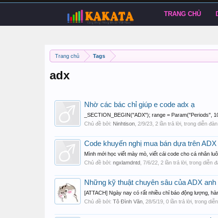
TRANG CHỦ
Trang chủ
Tags
adx
Nhờ các bác chỉ giúp e code adx ạ
_SECTION_BEGIN("ADX"); range = Param("Periods", 10, 2
Chủ đề bởi:
Ninhtison
,
2/9/23
, 2 lần trả lời, trong diễn đà
Code khuyến nghị mua bán dựa trên ADX 
Mình mới học viết mày mò, viết cái code cho cá nhân lu
Chủ đề bởi:
ngxlamdntd
,
7/6/22
, 2 lần trả lời, trong diễn 
Những kỹ thuật chuyên sâu của ADX anh
[ATTACH] Ngày nay có rất nhiều chỉ báo động lượng, hàn
Chủ đề bởi:
Tô Đình Văn
,
28/5/19
, 0 lần trả lời, trong di