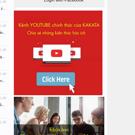
Login with Facebook
ủ đề
ý...
ủ đề
n...
ủ đề
...
ủ đề
n...
ủ đề
...
ủ đề