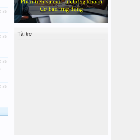
ủ đề
Tài trợ
ủ đề
ủ đề
...
ủ đề