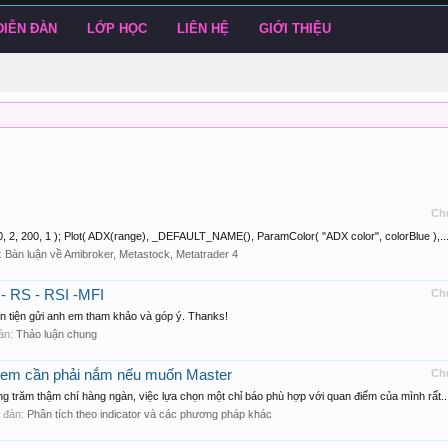
DIỄN ĐÀN
LỚP HỌC
LIÊN HỆ
GIỚI THIỆU
Ch
, 200, 1 ); Plot( ADX(range), _DEFAULT_NAME(), ParamColor( "ADX color", colorBlue ),..
n:
Bàn luận về Amibroker, Metastock, Metatrader 4
- RS - RSI -MFI
Ch
ôn tiện gửi anh em tham khảo và góp ý. Thanks!
đàn:
Thảo luận chung
 em cần phải nắm nếu muốn Master
Ch
g trăm thậm chí hàng ngàn, việc lựa chọn một chỉ báo phù hợp với quan điểm của mình rất..
ễn đàn:
Phân tích theo indicator và các phương pháp khác