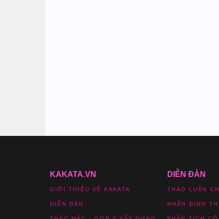
KAKATA.VN
DIỄN ĐÀN
GIỚI THIỆU VỀ KAKATA
THẢO LUẬN C
DIỄN ĐÀN
NHẬN ĐỊNH T
THẮC MẮC - GÓP Ý XÂY DỰNG
PHÂN TÍCH CỔ