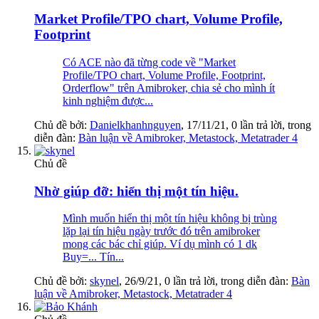
Market Profile/TPO chart, Volume Profile,
Footprint
Có ACE nào đã từng code về "Market
Profile/TPO chart, Volume Profile, Footprint,
Orderflow" trên Amibroker, chia sẻ cho mình ít
kinh nghiệm được...
Chủ đề bởi:
Danielkhanhnguyen
,
17/11/21
, 0 lần trả lời, trong
diễn đàn:
Bàn luận về Amibroker, Metastock, Metatrader 4
Chủ đề
Nhờ giúp đỡ: hiển thị một tín hiệu.
Mình muốn hiển thị một tín hiệu không bị trùng
lặp lại tín hiệu ngày trước đó trên amibroker
mong các bác chỉ giúp. Ví dụ mình có 1 dk
Buy=... Tín...
Chủ đề bởi:
skynel
,
26/9/21
, 0 lần trả lời, trong diễn đàn:
Bàn
luận về Amibroker, Metastock, Metatrader 4