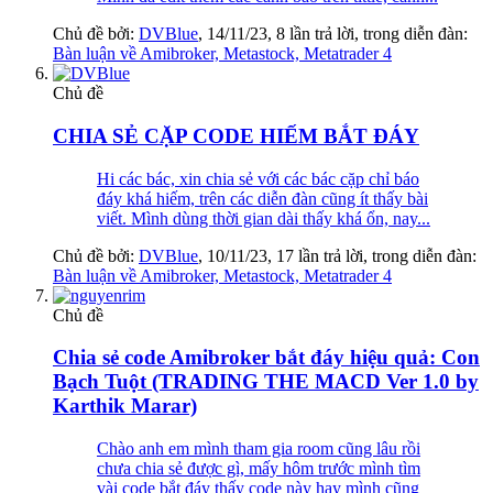
Chủ đề bởi:
DVBlue
,
14/11/23
, 8 lần trả lời, trong diễn đàn:
Bàn luận về Amibroker, Metastock, Metatrader 4
Chủ đề
CHIA SẺ CẶP CODE HIẾM BẮT ĐÁY
Hi các bác, xin chia sẻ với các bác cặp chỉ báo
đáy khá hiếm, trên các diễn đàn cũng ít thấy bài
viết. Mình dùng thời gian dài thấy khá ổn, nay...
Chủ đề bởi:
DVBlue
,
10/11/23
, 17 lần trả lời, trong diễn đàn:
Bàn luận về Amibroker, Metastock, Metatrader 4
Chủ đề
Chia sẻ code Amibroker bắt đáy hiệu quả: Con
Bạch Tuột (TRADING THE MACD Ver 1.0 by
Karthik Marar)
Chào anh em mình tham gia room cũng lâu rồi
chưa chia sẻ được gì, mấy hôm trước mình tìm
vài code bắt đáy thấy code này hay mình cũng