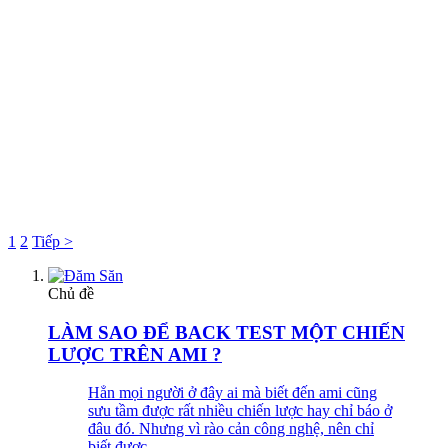
1
2
Tiếp >
Chủ đề
LÀM SAO ĐỂ BACK TEST MỘT CHIẾN
LƯỢC TRÊN AMI ?
Hẳn mọi người ở đây ai mà biết đến ami cũng
sưu tầm được rất nhiều chiến lược hay chỉ báo ở
đâu đó. Nhưng vì rào cản công nghệ, nên chỉ
biết được...