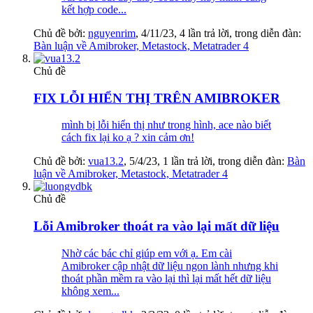
kết hợp code...
Chủ đề bởi:
nguyenrim
,
4/11/23
, 4 lần trả lời, trong diễn đàn:
Bàn luận về Amibroker, Metastock, Metatrader 4
Chủ đề
FIX LỖI HIỂN THỊ TRÊN AMIBROKER
mình bị lỗi hiển thị như trong hình, ace nào biết
cách fix lại ko ạ ? xin cảm ơn!
Chủ đề bởi:
vua13.2
,
5/4/23
, 1 lần trả lời, trong diễn đàn:
Bàn
luận về Amibroker, Metastock, Metatrader 4
Chủ đề
Lỗi Amibroker thoát ra vào lại mất dữ liệu
Nhờ các bác chỉ giúp em với ạ. Em cài
Amibroker cập nhật dữ liệu ngon lành nhưng khi
thoát phần mềm ra vào lại thì lại mất hết dữ liệu
không xem...