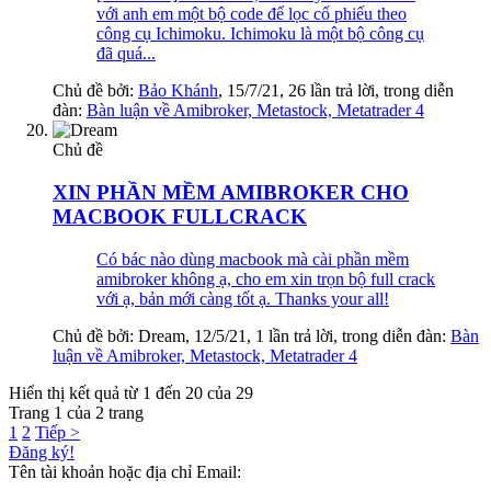
với anh em một bộ code để lọc cổ phiếu theo
công cụ Ichimoku. Ichimoku là một bộ công cụ
đã quá...
Chủ đề bởi:
Bảo Khánh
,
15/7/21
, 26 lần trả lời, trong diễn
đàn:
Bàn luận về Amibroker, Metastock, Metatrader 4
Chủ đề
XIN PHẦN MỀM AMIBROKER CHO
MACBOOK FULLCRACK
Có bác nào dùng macbook mà cài phần mềm
amibroker không ạ, cho em xin trọn bộ full crack
với ạ, bản mới càng tốt ạ. Thanks your all!
Chủ đề bởi:
Dream
,
12/5/21
, 1 lần trả lời, trong diễn đàn:
Bàn
luận về Amibroker, Metastock, Metatrader 4
Hiển thị kết quả từ 1 đến 20 của 29
Trang 1 của 2 trang
1
2
Tiếp >
Đăng ký!
Tên tài khoản hoặc địa chỉ Email: