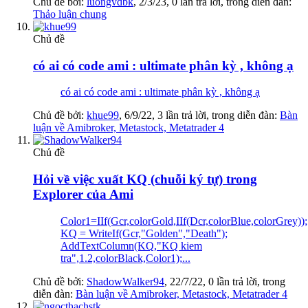
Chủ đề bởi:
luongvdbk
,
2/3/23
, 0 lần trả lời, trong diễn đàn:
Thảo luận chung
Chủ đề
có ai có code ami : ultimate phân kỳ , không ạ
có ai có code ami : ultimate phân kỳ , không ạ
Chủ đề bởi:
khue99
,
6/9/22
, 3 lần trả lời, trong diễn đàn:
Bàn
luận về Amibroker, Metastock, Metatrader 4
Chủ đề
Hỏi về việc xuất KQ (chuỗi ký tự) trong
Explorer của Ami
Color1=IIf(Gcr,colorGold,IIf(Dcr,colorBlue,colorGrey));
KQ = WriteIf(Gcr,"Golden","Death");
AddTextColumn(KQ,"KQ kiem
tra",1.2,colorBlack,Color1);...
Chủ đề bởi:
ShadowWalker94
,
22/7/22
, 0 lần trả lời, trong
diễn đàn:
Bàn luận về Amibroker, Metastock, Metatrader 4