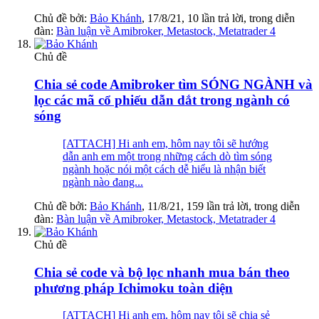
Chủ đề bởi:
Bảo Khánh
,
17/8/21
, 10 lần trả lời, trong diễn
đàn:
Bàn luận về Amibroker, Metastock, Metatrader 4
Chủ đề
Chia sẻ code Amibroker tìm SÓNG NGÀNH và
lọc các mã cổ phiếu dẫn dắt trong ngành có
sóng
[ATTACH] Hi anh em, hôm nay tôi sẽ hướng
dẫn anh em một trong những cách dò tìm sóng
ngành hoặc nói một cách dễ hiểu là nhận biết
ngành nào đang...
Chủ đề bởi:
Bảo Khánh
,
11/8/21
, 159 lần trả lời, trong diễn
đàn:
Bàn luận về Amibroker, Metastock, Metatrader 4
Chủ đề
Chia sẻ code và bộ lọc nhanh mua bán theo
phương pháp Ichimoku toàn diện
[ATTACH] Hi anh em, hôm nay tôi sẽ chia sẻ