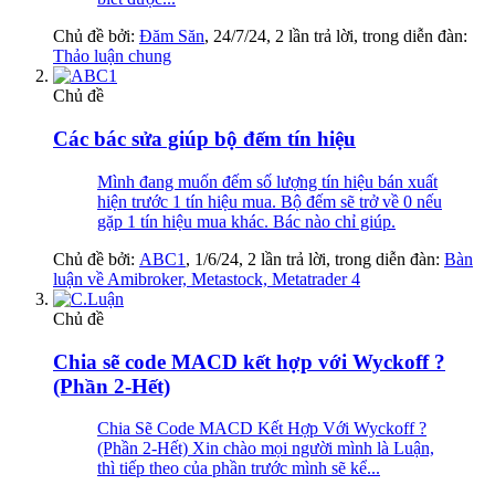
Chủ đề bởi:
Đăm Săn
,
24/7/24
, 2 lần trả lời, trong diễn đàn:
Thảo luận chung
Chủ đề
Các bác sửa giúp bộ đếm tín hiệu
Mình đang muốn đếm số lượng tín hiệu bán xuất
hiện trước 1 tín hiệu mua. Bộ đếm sẽ trở về 0 nếu
gặp 1 tín hiệu mua khác. Bác nào chỉ giúp.
Chủ đề bởi:
ABC1
,
1/6/24
, 2 lần trả lời, trong diễn đàn:
Bàn
luận về Amibroker, Metastock, Metatrader 4
Chủ đề
Chia sẽ code MACD kết hợp với Wyckoff ?
(Phần 2-Hết)
Chia Sẽ Code MACD Kết Hợp Với Wyckoff ?
(Phần 2-Hết) Xin chào mọi người mình là Luận,
thì tiếp theo của phần trước mình sẽ kể...