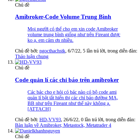
Chủ đề
Amibroker-Code Volume Trung Bình
Mọi người có thể cho em xin code Amibroker
volume trung bình giống như trên Fireant được
ko ạ. em cảm ơn nhiều.
Chủ đề bởi:
ngocthachstk
,
6/7/22
, 5 lần trả lời, trong diễn đàn:
Thảo luận chung
Chủ đề
Code quản lí các chỉ báo trên amibroker
Các bác cho e hỏi có bác nào có bộ code ami
quản lí bật tắt hiển thị các chỉ báo đường MA,
BB như trên Fireant như thế này không ạ.
[ATTACH]
Chủ đề bởi:
HD-VV93
,
26/6/22
, 0 lần trả lời, trong diễn đàn:
Bàn luận về Amibroker, Metastock, Metatrader 4
Chủ đề