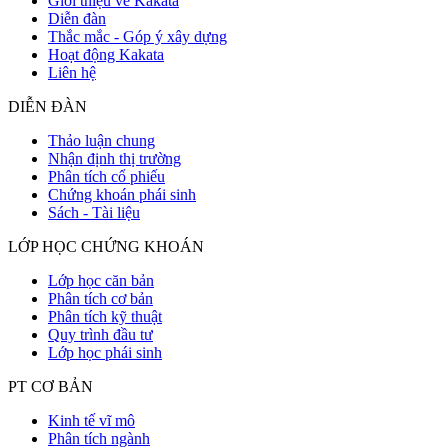
Giới thiệu về Kakata
Diễn đàn
Thắc mắc - Góp ý xây dựng
Hoạt động Kakata
Liên hệ
DIỄN ĐÀN
Thảo luận chung
Nhận định thị trường
Phân tích cổ phiếu
Chứng khoán phái sinh
Sách - Tài liệu
LỚP HỌC CHỨNG KHOÁN
Lớp học căn bản
Phân tích cơ bản
Phân tích kỹ thuật
Quy trình đầu tư
Lớp học phái sinh
PT CƠ BẢN
Kinh tế vĩ mô
Phân tích ngành