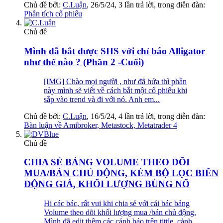
Chủ đề bởi:
C.Luận
,
26/5/24
, 3 lần trả lời, trong diễn đàn:
Phân tích cổ phiếu
Chủ đề
Mình đã bắt được SHS với chỉ báo Alligator
như thế nào ? (Phần 2 -Cuối)
[IMG] Chào mọi người , như đã hứa thì phần
này mình sẽ viết về cách bắt một cổ phiếu khi
sắp vào trend và đi với nó. Anh em...
Chủ đề bởi:
C.Luận
,
16/5/24
, 4 lần trả lời, trong diễn đàn:
Bàn luận về Amibroker, Metastock, Metatrader 4
Chủ đề
CHIA SẺ BẢNG VOLUME THEO DÕI
MUA/BÁN CHỦ ĐỘNG, KÈM BỘ LỌC BIẾN
ĐỘNG GIÁ, KHỐI LƯỢNG BÙNG NỔ
Hi các bác, rất vui khi chia sẻ với cái bác bảng
Volume theo dõi khối lượng mua /bán chủ động.
Mình đã edit thêm các cảnh báo trên tittle, cảnh...