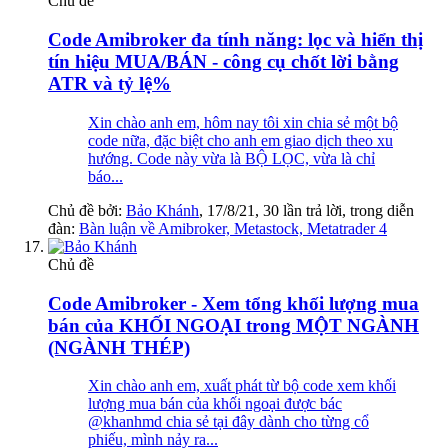
Chủ đề
Code Amibroker đa tính năng: lọc và hiển thị
tín hiệu MUA/BÁN - công cụ chốt lời bằng
ATR và tỷ lệ%
Xin chào anh em, hôm nay tôi xin chia sẻ một bộ
code nữa, đặc biệt cho anh em giao dịch theo xu
hướng. Code này vừa là BỘ LỌC, vừa là chỉ
báo...
Chủ đề bởi:
Bảo Khánh
,
17/8/21
, 30 lần trả lời, trong diễn
đàn:
Bàn luận về Amibroker, Metastock, Metatrader 4
Chủ đề
Code Amibroker - Xem tổng khối lượng mua
bán của KHỐI NGOẠI trong MỘT NGÀNH
(NGÀNH THÉP)
Xin chào anh em, xuất phát từ bộ code xem khối
lượng mua bán của khối ngoại được bác
@khanhmd chia sẻ tại đây dành cho từng cổ
phiếu, mình nảy ra...