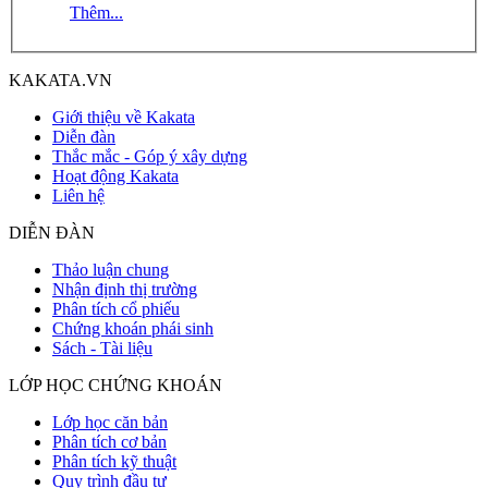
Thêm...
KAKATA.VN
Giới thiệu về Kakata
Diễn đàn
Thắc mắc - Góp ý xây dựng
Hoạt động Kakata
Liên hệ
DIỄN ĐÀN
Thảo luận chung
Nhận định thị trường
Phân tích cổ phiếu
Chứng khoán phái sinh
Sách - Tài liệu
LỚP HỌC CHỨNG KHOÁN
Lớp học căn bản
Phân tích cơ bản
Phân tích kỹ thuật
Quy trình đầu tư