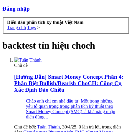
Đăng nhập
Diễn đàn phân tích kỹ thuật Việt Nam
Trang chủ
Tags
>
backtest tín hiệu choch
Chủ đề
[Hướng Dẫn] Smart Money Concept Phần 4:
Phân Biệt Bullish/Bearish ChoCH: Công Cụ
Xác Định Đảo Chiều
Chào anh chị em nhà đầu tư, Một trong những
yếu tố quan trọng trong phân tích kỹ thuật theo
Smart Money Concept (SMC) là khả năng nhận
diện đúng...
Chủ đề bởi:
Tuấn Thành
,
30/4/25
, 0 lần trả lời, trong diễn