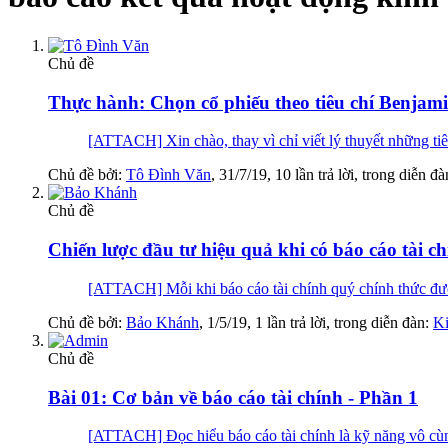
Chủ đề
Thực hành: Chọn cổ phiếu theo tiêu chí Benja
[ATTACH] Xin chào, thay vì chỉ viết lý thuyết những tiêu
Chủ đề bởi:
Tô Đình Văn
,
31/7/19
, 10 lần trả lời, trong diễn đ
Chủ đề
Chiến lược đầu tư hiệu quả khi có báo cáo tài c
[ATTACH] Mỗi khi báo cáo tài chính quý chính thức được
Chủ đề bởi:
Bảo Khánh
,
1/5/19
, 1 lần trả lời, trong diễn đàn:
Ki
Chủ đề
Bài 01: Cơ bản về báo cáo tài chính - Phần 1
[ATTACH] Đọc hiểu báo cáo tài chính là kỹ năng vô cùng