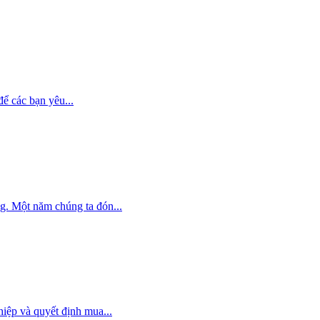
để các bạn yêu...
g. Một năm chúng ta đón...
iệp và quyết định mua...