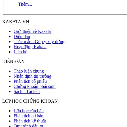
Thêm...
KAKATA.VN
Giới thiệu về Kakata
Diễn đàn
Thắc mắc - Góp ý xây dựng
Hoạt động Kakata
Liên hệ
DIỄN ĐÀN
Thảo luận chung
Nhận định thị trường
Phân tích cổ phiếu
Chứng khoán phái sinh
Sách - Tài liệu
LỚP HỌC CHỨNG KHOÁN
Lớp học căn bản
Phân tích cơ bản
Phân tích kỹ thuật
Quy trình đầu tư