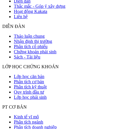
Diễn đàn
Thắc mắc - Góp ý xây dựng
Hoạt động Kakata
Liên hệ
DIỄN ĐÀN
Thảo luận chung
Nhận định thị trường
Phân tích cổ phiếu
Chứng khoán phái sinh
Sách - Tài liệu
LỚP HỌC CHỨNG KHOÁN
Lớp học căn bản
Phân tích cơ bản
Phân tích kỹ thuật
Quy trình đầu tư
Lớp học phái sinh
PT CƠ BẢN
Kinh tế vĩ mô
Phân tích ngành
Phân tích doanh nghiệp