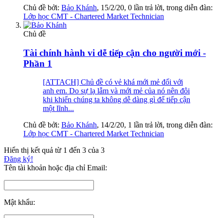
Chủ đề bởi:
Bảo Khánh
,
15/2/20
, 0 lần trả lời, trong diễn đàn:
Lớp học CMT - Chartered Market Technician
Chủ đề
Tài chính hành vi dễ tiếp cận cho người mới -
Phần 1
[ATTACH] Chủ đề có vẻ khá mới mẻ đối với
anh em. Do sự lạ lẫm và mới mẻ của nó nên đôi
khi khiến chúng ta không dễ dàng gì để tiếp cận
một lĩnh...
Chủ đề bởi:
Bảo Khánh
,
14/2/20
, 1 lần trả lời, trong diễn đàn:
Lớp học CMT - Chartered Market Technician
Hiển thị kết quả từ 1 đến 3 của 3
Đăng ký!
Tên tài khoản hoặc địa chỉ Email:
Mật khẩu: