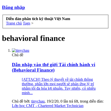
Đăng nhập
Diễn đàn phân tích kỹ thuật Việt Nam
Trang chủ
Tags
>
behavioral finance
Chủ đề
Dẫn nhập vào thế giới Tài chính hành vi
(Behavioral Finance)
[ATTACH] Theo lý thuyết về tài chính thông
thường, phần lớn mọi người sẽ phản ứng lý trí
nhằm tối đa hóa lợi nhuận. Tuy nhiên, có nhiều
minh...
Chủ đề bởi:
tinychau
,
19/2/20
, 0 lần trả lời, trong diễn đàn:
Lớp học CMT - Chartered Market Technician