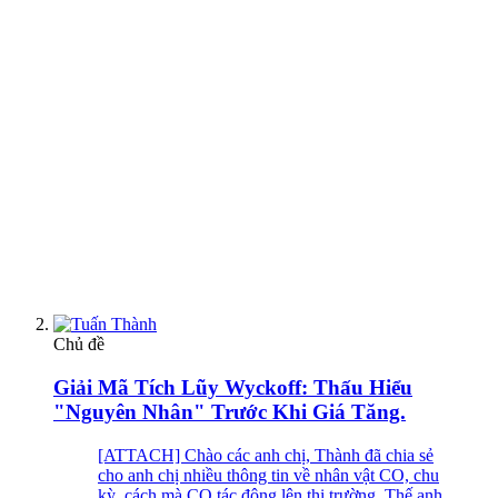
Chủ đề
Giải Mã Tích Lũy Wyckoff: Thấu Hiểu
"Nguyên Nhân" Trước Khi Giá Tăng.
[ATTACH] Chào các anh chị, Thành đã chia sẻ
cho anh chị nhiều thông tin về nhân vật CO, chu
kỳ, cách mà CO tác động lên thị trường. Thế anh