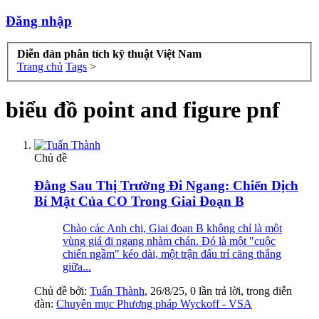
Đăng nhập
Diễn đàn phân tích kỹ thuật Việt Nam
Trang chủ
Tags
>
biểu đồ point and figure pnf
Chủ đề
Đằng Sau Thị Trường Đi Ngang: Chiến Dịch
Bí Mật Của CO Trong Giai Đoạn B
Chào các Anh chị, Giai đoạn B không chỉ là một
vùng giá đi ngang nhàm chán. Đó là một "cuộc
chiến ngầm" kéo dài, một trận đấu trí căng thẳng
giữa...
Chủ đề bởi:
Tuấn Thành
,
26/8/25
, 0 lần trả lời, trong diễn
đàn:
Chuyên mục Phương pháp Wyckoff - VSA