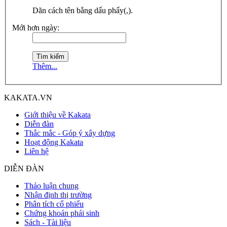
Dãn cách tên bằng dấu phẩy(,).
Mới hơn ngày:
Thêm...
KAKATA.VN
Giới thiệu về Kakata
Diễn đàn
Thắc mắc - Góp ý xây dựng
Hoạt động Kakata
Liên hệ
DIỄN ĐÀN
Thảo luận chung
Nhận định thị trường
Phân tích cổ phiếu
Chứng khoán phái sinh
Sách - Tài liệu