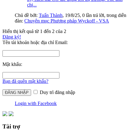
chị...
Chủ đề bởi:
Tuấn Thành
,
19/8/25
, 0 lần trả lời, trong diễn
đàn:
Chuyên mục Phương pháp Wyckoff - VSA
Hiển thị kết quả từ 1 đến 2 của 2
Đăng ký!
Tên tài khoản hoặc địa chỉ Email:
Mật khẩu:
Bạn đã quên mật khẩu?
Duy trì đăng nhập
Login with Facebook
Tài trợ