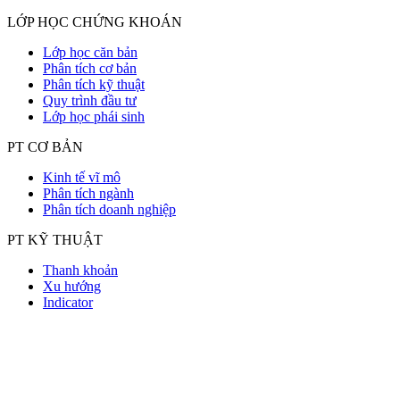
LỚP HỌC CHỨNG KHOÁN
Lớp học căn bản
Phân tích cơ bản
Phân tích kỹ thuật
Quy trình đầu tư
Lớp học phái sinh
PT CƠ BẢN
Kinh tế vĩ mô
Phân tích ngành
Phân tích doanh nghiệp
PT KỸ THUẬT
Thanh khoản
Xu hướng
Indicator