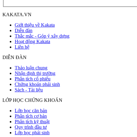
KAKATA.VN
Giới thiệu về Kakata
Diễn đàn
Thắc mắc - Góp ý xây dựng
Hoạt động Kakata
Liên hệ
DIỄN ĐÀN
Thảo luận chung
Nhận định thị trường
Phân tích cổ phiếu
Chứng khoán phái sinh
Sách - Tài liệu
LỚP HỌC CHỨNG KHOÁN
Lớp học căn bản
Phân tích cơ bản
Phân tích kỹ thuật
Quy trình đầu tư
Lớp học phái sinh