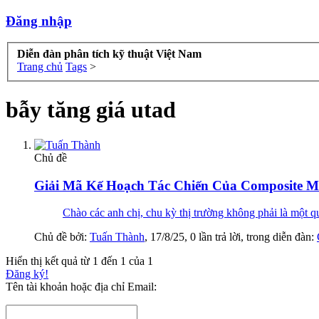
Đăng nhập
Diễn đàn phân tích kỹ thuật Việt Nam
Trang chủ
Tags
>
bẫy tăng giá utad
Chủ đề
Giải Mã Kế Hoạch Tác Chiến Của Composite M
Chào các anh chị, chu kỳ thị trường không phải là một quy
Chủ đề bởi:
Tuấn Thành
,
17/8/25
, 0 lần trả lời, trong diễn đàn:
Hiển thị kết quả từ 1 đến 1 của 1
Đăng ký!
Tên tài khoản hoặc địa chỉ Email: