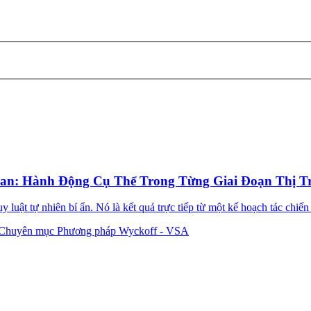
an: Hành Động Cụ Thể Trong Từng Giai Đoạn Thị T
 luật tự nhiên bí ẩn. Nó là kết quả trực tiếp từ một kế hoạch tác chiến
Chuyên mục Phương pháp Wyckoff - VSA