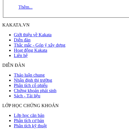
Thêm...
KAKATA.VN
Giới thiệu về Kakata
Diễn đàn
Thắc mắc - Góp ý xây dựng
Hoạt động Kakata
Liên hệ
DIỄN ĐÀN
Thảo luận chung
Nhận định thị trường
Phân tích cổ phiếu
Chứng khoán phái sinh
Sách - Tài liệu
LỚP HỌC CHỨNG KHOÁN
Lớp học căn bản
Phân tích cơ bản
Phân tích kỹ thuật