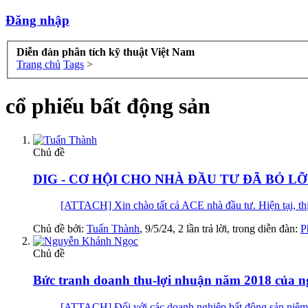
Đăng nhập
Diễn đàn phân tích kỹ thuật Việt Nam
Trang chủ
Tags
>
cổ phiếu bất động sản
Chủ đề
DIG - CƠ HỘI CHO NHÀ ĐẦU TƯ ĐÃ BỎ 
[ATTACH] Xin chào tất cả ACE nhà đầu tư. Hiện tại, th
Chủ đề bởi:
Tuấn Thành
,
9/5/24
, 2 lần trả lời, trong diễn đàn:
P
Chủ đề
Bức tranh doanh thu-lợi nhuận năm 2018 của n
[ATTACH] Đối với các doanh nghiệp bất động sản niêm yế