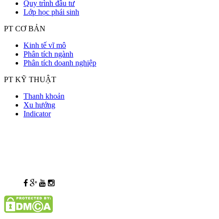
Quy trình đầu tư
Lớp học phái sinh
PT CƠ BẢN
Kinh tế vĩ mô
Phân tích ngành
Phân tích doanh nghiệp
PT KỸ THUẬT
Thanh khoản
Xu hướng
Indicator