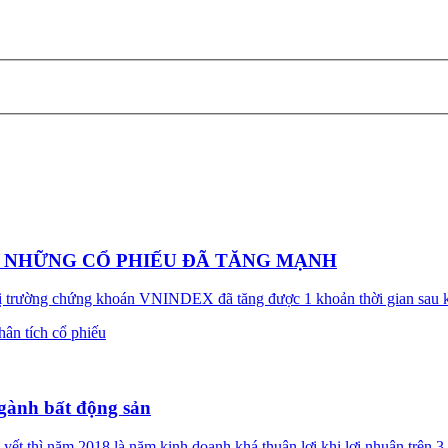
LỠ NHỮNG CỔ PHIẾU ĐÃ TĂNG MẠNH
ị trường chứng khoán VNINDEX đã tăng được 1 khoản thời gian sau kh
hân tích cổ phiếu
gành bất động sản
t thì năm 2018 là năm kinh doanh khá thuận lợi khi lợi nhuận trên 3 