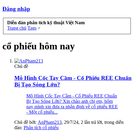
Đăng nhập
Diễn đàn phân tích kỹ thuật Việt Nam
Trang chủ
Tags
>
cổ phiếu hôm nay
Chủ đề
Mô Hình Cốc Tay Cầm - Cổ Phiếu REE Chuẩn
Bị Tạo Sóng Lớn?
Mô Hình Cốc Tay Cầm - Cổ Phiếu REE Chuẩn
Bị Tạo Sóng Lớn? Xin chào anh chị em, hôm
nay mình xin đưa ra nhận định về cổ phiếu REE
- Một cổ phiếu...
Chủ đề bởi:
AnPham213
,
29/7/24
, 2 lần trả lời, trong diễn
đàn:
Phân tích cổ phiếu