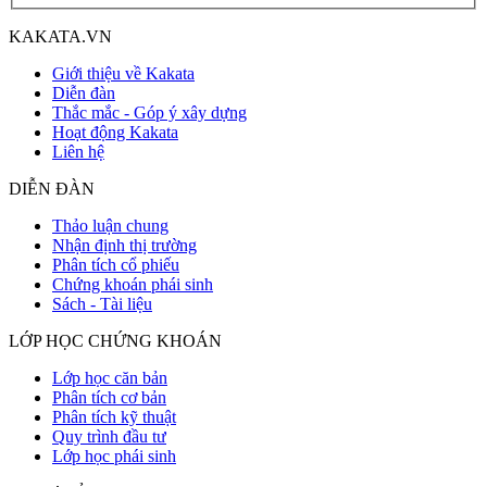
KAKATA.VN
Giới thiệu về Kakata
Diễn đàn
Thắc mắc - Góp ý xây dựng
Hoạt động Kakata
Liên hệ
DIỄN ĐÀN
Thảo luận chung
Nhận định thị trường
Phân tích cổ phiếu
Chứng khoán phái sinh
Sách - Tài liệu
LỚP HỌC CHỨNG KHOÁN
Lớp học căn bản
Phân tích cơ bản
Phân tích kỹ thuật
Quy trình đầu tư
Lớp học phái sinh