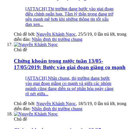
[ATTACH] Thị trường đang bước vào giai đoạn
điều chỉnh ngắn hạn. Tâm lý thận trọng đang trở
nên mạnh mẽ hơn khi những thông tin tốt xấu
đan xen...
Chủ đề bởi:
Nguyễn Khánh Ngọc
,
25/5/19
, 0 lần trả lời, trong
diễn đàn:
Nhận định thị trường chung
Chủ đề
Chứng khoán trong nước tuần 13/05-
17/05/2019: Bước vào giai đoạn giằng co mạnh
[ATTACH] Nhìn chung, thị trường đang bước
vào giai đoạn giằng co mạnh và giữa các nhóm
ngành cũng đang diễn ra sự phân hóa ngày càng
rõ nét giữa...
Chủ đề bởi:
Nguyễn Khánh Ngọc
,
18/5/19
, 0 lần trả lời, trong
diễn đàn:
Nhận định thị trường chung
Chủ đề