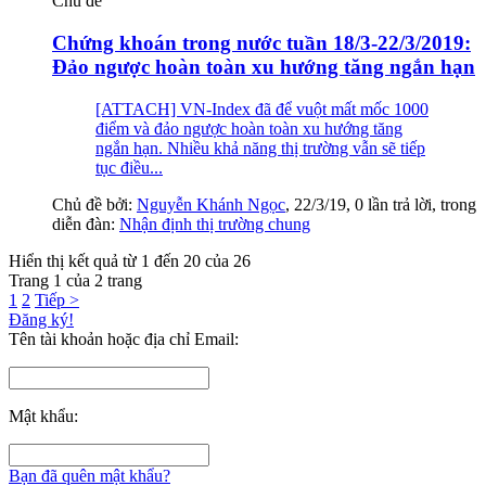
Chủ đề
Chứng khoán trong nước tuần 18/3-22/3/2019:
Đảo ngược hoàn toàn xu hướng tăng ngắn hạn
[ATTACH] VN-Index đã để vuột mất mốc 1000
điểm và đảo ngược hoàn toàn xu hướng tăng
ngắn hạn. Nhiều khả năng thị trường vẫn sẽ tiếp
tục điều...
Chủ đề bởi:
Nguyễn Khánh Ngọc
,
22/3/19
, 0 lần trả lời, trong
diễn đàn:
Nhận định thị trường chung
Hiển thị kết quả từ 1 đến 20 của 26
Trang 1 của 2 trang
1
2
Tiếp >
Đăng ký!
Tên tài khoản hoặc địa chỉ Email:
Mật khẩu:
Bạn đã quên mật khẩu?