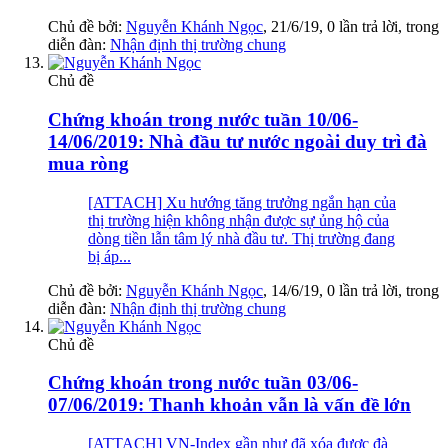
Chủ đề bởi:
Nguyễn Khánh Ngọc
,
21/6/19
, 0 lần trả lời, trong
diễn đàn:
Nhận định thị trường chung
Chủ đề
Chứng khoán trong nước tuần 10/06-
14/06/2019: Nhà đầu tư nước ngoài duy trì đà
mua ròng
[ATTACH] Xu hướng tăng trưởng ngắn hạn của
thị trường hiện không nhận được sự ủng hộ của
dòng tiền lẫn tâm lý nhà đầu tư. Thị trường đang
bị áp...
Chủ đề bởi:
Nguyễn Khánh Ngọc
,
14/6/19
, 0 lần trả lời, trong
diễn đàn:
Nhận định thị trường chung
Chủ đề
Chứng khoán trong nước tuần 03/06-
07/06/2019: Thanh khoản vẫn là vấn đề lớn
[ATTACH] VN-Index gần như đã xóa được đà