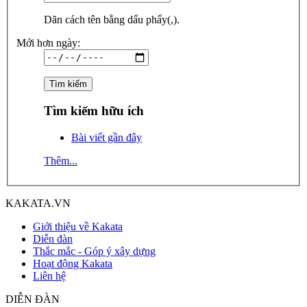
Dãn cách tên bằng dấu phẩy(,).
Mới hơn ngày:
Tìm kiếm hữu ích
Bài viết gần đây
Thêm...
KAKATA.VN
Giới thiệu về Kakata
Diễn đàn
Thắc mắc - Góp ý xây dựng
Hoạt động Kakata
Liên hệ
DIỄN ĐÀN