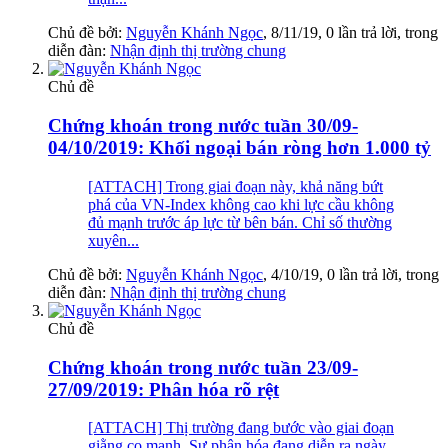
Chủ đề bởi:
Nguyễn Khánh Ngọc
,
8/11/19
, 0 lần trả lời, trong
diễn đàn:
Nhận định thị trường chung
Chủ đề
Chứng khoán trong nước tuần 30/09-
04/10/2019: Khối ngoại bán ròng hơn 1.000 tỷ
[ATTACH] Trong giai đoạn này, khả năng bứt
phá của VN-Index không cao khi lực cầu không
đủ mạnh trước áp lực từ bên bán. Chỉ số thường
xuyên...
Chủ đề bởi:
Nguyễn Khánh Ngọc
,
4/10/19
, 0 lần trả lời, trong
diễn đàn:
Nhận định thị trường chung
Chủ đề
Chứng khoán trong nước tuần 23/09-
27/09/2019: Phân hóa rõ rệt
[ATTACH] Thị trường đang bước vào giai đoạn
giằng co mạnh. Sự phân hóa đang diễn ra ngày