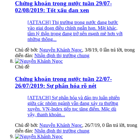
Chứng khoán trong nước tuần 29/07-
02/08/2019: Tốt xấu đan xen
[ATTACH] Thị trường trong nước đang bước
vào giai đoạn điều chỉnh ngắn hạn. Mặt khác,
tâm lý thận trọng đang trở nên mạnh mẽ hơn với
những thông...
Chủ đề bởi:
Nguyễn Khánh Ngọc
,
3/8/19
, 0 lần trả lời, trong
diễn đàn:
Nhận định thị trường chung
Chủ đề
Chứng khoán trong nước tuần 22/07-
26/07/2019: Sự phân hóa rõ nét
[ATTACH] Sự phân hóa và đảo trụ luân phiên
giữa các nhóm ngành vẫn đang xảy ra thường
xuyên. VN-Index tiếp tục tăng điểm. Mặc dù
vậy, thanh khoản...
Chủ đề bởi:
Nguyễn Khánh Ngọc
,
26/7/19
, 0 lần trả lời, trong
diễn đàn:
Nhận định thị trường chung