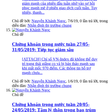
giảm mạnh của phiên đầu tuần nhờ vào sự hồi
phục mạnh mẽ ở phiên giao dịch cuối tuần. Tuy
nhiên, thanh...
Chủ đề bởi:
Nguyễn Khánh Ngọc
,
7/6/19
, 0 lần trả lời, trong
diễn đàn:
Nhận định thị trường chung
Chủ đề
Chứng khoán trong nước tuần 27/05-
31/05/2019: Tiếp tục giảm sâu
[ATTACH] Chỉ số VN-Index đã không thể duy
trì trạng thái giằng co và bị bán tháo mạnh sau
khi mất mốc 970 điểm. Các thông tin hỗ trợ
mạnh chưa...
Chủ đề bởi:
Nguyễn Khánh Ngọc
,
1/6/19
, 0 lần trả lời, trong
diễn đàn:
Nhận định thị trường chung
Chủ đề
Chứng khoán trong nước tuần 20/05-
24/05/2019: Tâm lý thận trọng bao trùm