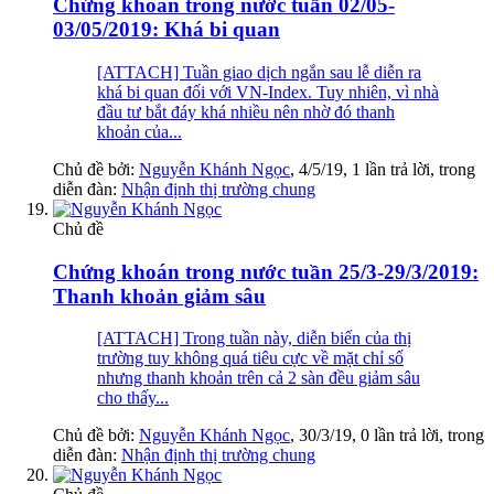
Chứng khoán trong nước tuần 02/05-
03/05/2019: Khá bi quan
[ATTACH] Tuần giao dịch ngắn sau lễ diễn ra
khá bi quan đối với VN-Index. Tuy nhiên, vì nhà
đầu tư bắt đáy khá nhiều nên nhờ đó thanh
khoản của...
Chủ đề bởi:
Nguyễn Khánh Ngọc
,
4/5/19
, 1 lần trả lời, trong
diễn đàn:
Nhận định thị trường chung
Chủ đề
Chứng khoán trong nước tuần 25/3-29/3/2019:
Thanh khoản giảm sâu
[ATTACH] Trong tuần này, diễn biến của thị
trường tuy không quá tiêu cực về mặt chỉ số
nhưng thanh khoản trên cả 2 sàn đều giảm sâu
cho thấy...
Chủ đề bởi:
Nguyễn Khánh Ngọc
,
30/3/19
, 0 lần trả lời, trong
diễn đàn:
Nhận định thị trường chung