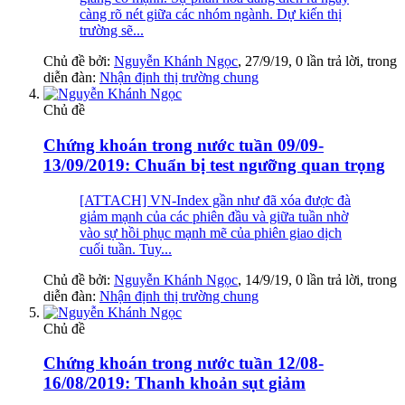
càng rõ nét giữa các nhóm ngành. Dự kiến thị
trường sẽ...
Chủ đề bởi:
Nguyễn Khánh Ngọc
,
27/9/19
, 0 lần trả lời, trong
diễn đàn:
Nhận định thị trường chung
Chủ đề
Chứng khoán trong nước tuần 09/09-
13/09/2019: Chuẩn bị test ngưỡng quan trọng
[ATTACH] VN-Index gần như đã xóa được đà
giảm mạnh của các phiên đầu và giữa tuần nhờ
vào sự hồi phục mạnh mẽ của phiên giao dịch
cuối tuần. Tuy...
Chủ đề bởi:
Nguyễn Khánh Ngọc
,
14/9/19
, 0 lần trả lời, trong
diễn đàn:
Nhận định thị trường chung
Chủ đề
Chứng khoán trong nước tuần 12/08-
16/08/2019: Thanh khoản sụt giảm