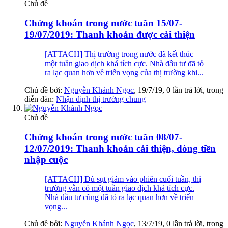
Chủ đề
Chứng khoán trong nước tuần 15/07-
19/07/2019: Thanh khoản được cải thiện
[ATTACH] Thị trường trong nước đã kết thúc
một tuần giao dịch khá tích cực. Nhà đầu tư đã tỏ
ra lạc quan hơn về triển vọng của thị trường khi...
Chủ đề bởi:
Nguyễn Khánh Ngọc
,
19/7/19
, 0 lần trả lời, trong
diễn đàn:
Nhận định thị trường chung
Chủ đề
Chứng khoán trong nước tuần 08/07-
12/07/2019: Thanh khoản cải thiện, dòng tiền
nhập cuộc
[ATTACH] Dù sụt giảm vào phiên cuối tuần, thị
trường vẫn có một tuần giao dịch khá tích cực.
Nhà đầu tư cũng đã tỏ ra lạc quan hơn về triển
vọng...
Chủ đề bởi:
Nguyễn Khánh Ngọc
,
13/7/19
, 0 lần trả lời, trong