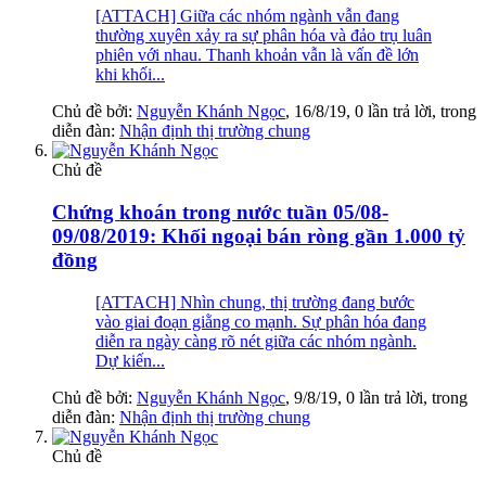
[ATTACH] Giữa các nhóm ngành vẫn đang
thường xuyên xảy ra sự phân hóa và đảo trụ luân
phiên với nhau. Thanh khoản vẫn là vấn đề lớn
khi khối...
Chủ đề bởi:
Nguyễn Khánh Ngọc
,
16/8/19
, 0 lần trả lời, trong
diễn đàn:
Nhận định thị trường chung
Chủ đề
Chứng khoán trong nước tuần 05/08-
09/08/2019: Khối ngoại bán ròng gần 1.000 tỷ
đồng
[ATTACH] Nhìn chung, thị trường đang bước
vào giai đoạn giằng co mạnh. Sự phân hóa đang
diễn ra ngày càng rõ nét giữa các nhóm ngành.
Dự kiến...
Chủ đề bởi:
Nguyễn Khánh Ngọc
,
9/8/19
, 0 lần trả lời, trong
diễn đàn:
Nhận định thị trường chung
Chủ đề