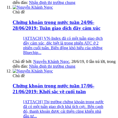
diễn đàn:
Nhận định thị trường chung
Chủ đề
Chứng khoán trong nước tuần 24/06-
28/06/2019: Tuần giao dịch đầy cảm xúc
[ATTACH] VN-Index đã có một tuần giao dịch
đầy cảm xúc, đặc biệt là trong phiên ATC ở 2
phiên cuối tuần. Biến động khó hiểu của những
Bluechip...
Chủ đề bởi:
Nguyễn Khánh Ngọc
,
28/6/19
, 0 lần trả lời, trong
diễn đàn:
Nhận định thị trường chung
Chủ đề
Chứng khoán trong nước tuần 17/06-
21/06/2019: Khởi sắc về cuối tuần
[ATTACH] Thị trường chứng khoán trong nước
đã có một tuần giao dịch khá tích cực. Bên cạnh
đó, thanh khoản được cải thiện cũng khiến nhà
đầu tư...