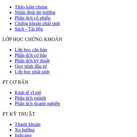
Thảo luận chung
Nhận định thị trường
Phân tích cổ phiếu
Chứng khoán phái sinh
Sách - Tài liệu
LỚP HỌC CHỨNG KHOÁN
Lớp học căn bản
Phân tích cơ bản
Phân tích kỹ thuật
Quy trình đầu tư
Lớp học phái sinh
PT CƠ BẢN
Kinh tế vĩ mô
Phân tích ngành
Phân tích doanh nghiệp
PT KỸ THUẬT
Thanh khoản
Xu hướng
Indicator