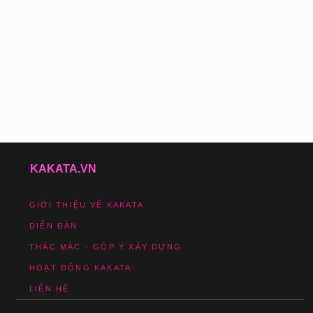
KAKATA.VN
GIỚI THIỆU VỀ KAKATA
DIỄN ĐÀN
THẮC MẮC - GÓP Ý XÂY DỰNG
HOẠT ĐỘNG KAKATA
LIÊN HỆ