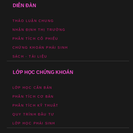
DIỄN ĐÀN
THẢO LUẬN CHUNG
NHẬN ĐỊNH THỊ TRƯỜNG
PHÂN TÍCH CỔ PHIẾU
CHỨNG KHOÁN PHÁI SINH
SÁCH - TÀI LIỆU
LỚP HỌC CHỨNG KHOÁN
LỚP HỌC CĂN BẢN
PHÂN TÍCH CƠ BẢN
PHÂN TÍCH KỸ THUẬT
QUY TRÌNH ĐẦU TƯ
LỚP HỌC PHÁI SINH