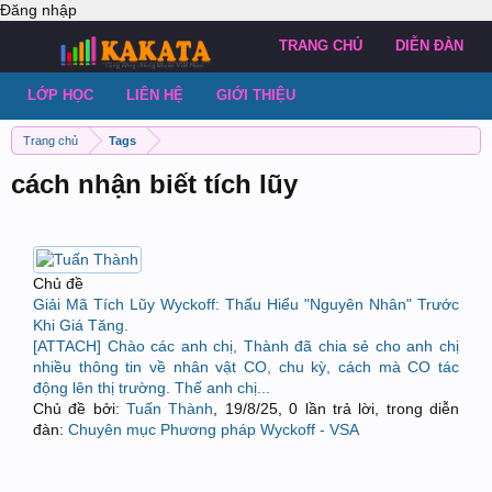
Đăng nhập
TRANG CHỦ
DIỄN ĐÀN
LỚP HỌC
LIÊN HỆ
GIỚI THIỆU
Trang chủ
Tags
cách nhận biết tích lũy
Chủ đề
Giải Mã Tích Lũy Wyckoff: Thấu Hiểu "Nguyên Nhân" Trước
Khi Giá Tăng.
[ATTACH] Chào các anh chị, Thành đã chia sẻ cho anh chị
nhiều thông tin về nhân vật CO, chu kỳ, cách mà CO tác
động lên thị trường. Thế anh chị...
Chủ đề bởi:
Tuấn Thành
,
19/8/25
, 0 lần trả lời, trong diễn
đàn:
Chuyên mục Phương pháp Wyckoff - VSA