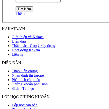
Thêm...
KAKATA.VN
Giới thiệu về Kakata
Diễn đàn
Thắc mắc - Góp ý xây dựng
Hoạt động Kakata
Liên hệ
DIỄN ĐÀN
Thảo luận chung
Nhận định thị trường
Phân tích cổ phiếu
Chứng khoán phái sinh
Sách - Tài liệu
LỚP HỌC CHỨNG KHOÁN
Lớp học căn bản