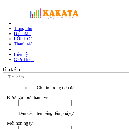
Trang chủ
Diễn đàn
LỚP HỌC
Thành viên
Liên hệ
Giới Thiệu
Tìm kiếm
Chỉ tìm trong tiêu đề
Được gửi bởi thành viên:
Dãn cách tên bằng dấu phẩy(,).
Mới hơn ngày: