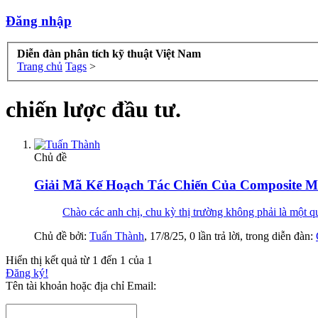
Đăng nhập
Diễn đàn phân tích kỹ thuật Việt Nam
Trang chủ
Tags
>
chiến lược đầu tư.
Chủ đề
Giải Mã Kế Hoạch Tác Chiến Của Composite M
Chào các anh chị, chu kỳ thị trường không phải là một quy
Chủ đề bởi:
Tuấn Thành
,
17/8/25
, 0 lần trả lời, trong diễn đàn:
Hiển thị kết quả từ 1 đến 1 của 1
Đăng ký!
Tên tài khoản hoặc địa chỉ Email: