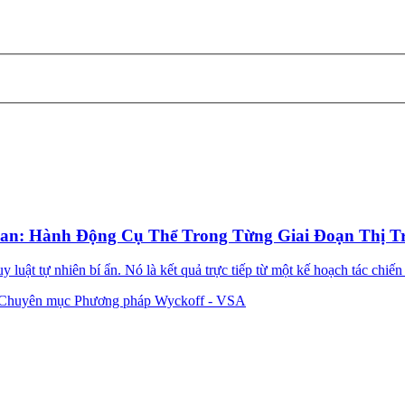
an: Hành Động Cụ Thể Trong Từng Giai Đoạn Thị T
 luật tự nhiên bí ẩn. Nó là kết quả trực tiếp từ một kế hoạch tác chiến
Chuyên mục Phương pháp Wyckoff - VSA