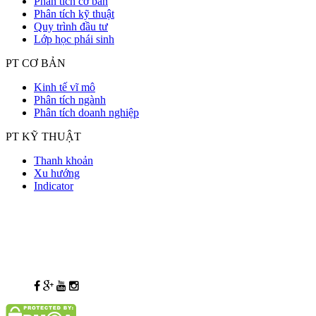
Phân tích cơ bản
Phân tích kỹ thuật
Quy trình đầu tư
Lớp học phái sinh
PT CƠ BẢN
Kinh tế vĩ mô
Phân tích ngành
Phân tích doanh nghiệp
PT KỸ THUẬT
Thanh khoản
Xu hướng
Indicator