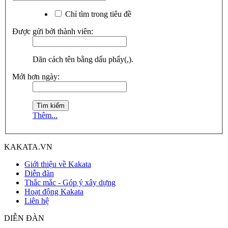
Chỉ tìm trong tiêu đề
Được gửi bởi thành viên:
Dãn cách tên bằng dấu phẩy(,).
Mới hơn ngày:
Thêm...
KAKATA.VN
Giới thiệu về Kakata
Diễn đàn
Thắc mắc - Góp ý xây dựng
Hoạt động Kakata
Liên hệ
DIỄN ĐÀN