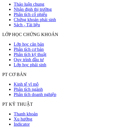
Thảo luận chung
Nhận định thị trường
Phân tích cổ phiếu
Chứng khoán phái sinh
Sách - Tài liệu
LỚP HỌC CHỨNG KHOÁN
Lớp học căn bản
Phân tích cơ bản
Phân tích kỹ thuật
Quy trình đầu tư
Lớp học phái sinh
PT CƠ BẢN
Kinh tế vĩ mô
Phân tích ngành
Phân tích doanh nghiệp
PT KỸ THUẬT
Thanh khoản
Xu hướng
Indicator