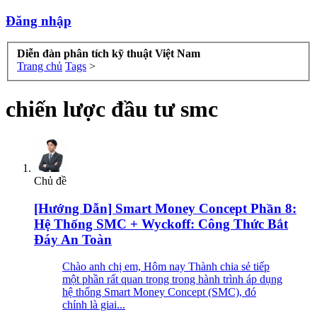
Đăng nhập
Diễn đàn phân tích kỹ thuật Việt Nam
Trang chủ
Tags
>
chiến lược đầu tư smc
Chủ đề
[Hướng Dẫn] Smart Money Concept Phần 8:
Hệ Thống SMC + Wyckoff: Công Thức Bắt
Đáy An Toàn
Chào anh chị em, Hôm nay Thành chia sẻ tiếp
một phần rất quan trọng trong hành trình áp dụng
hệ thống Smart Money Concept (SMC), đó
chính là giai...