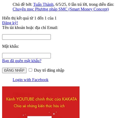
Chủ đề bởi:
Tuấn Thành
,
6/5/25
, 0 lần trả lời, trong diễn đàn:
Chuyên mục Phương pháp SMC (Smart Money Concept)
Hiển thị kết quả từ 1 đến 1 của 1
Đăng ký!
Tên tài khoản hoặc địa chỉ Email:
Mật khẩu:
Bạn đã quên mật khẩu?
Duy trì đăng nhập
Login with Facebook