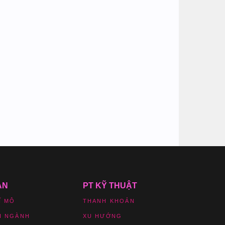
ẢN
PT KỸ THUẬT
Ĩ MÔ
THANH KHOẢN
H NGÀNH
XU HƯỚNG