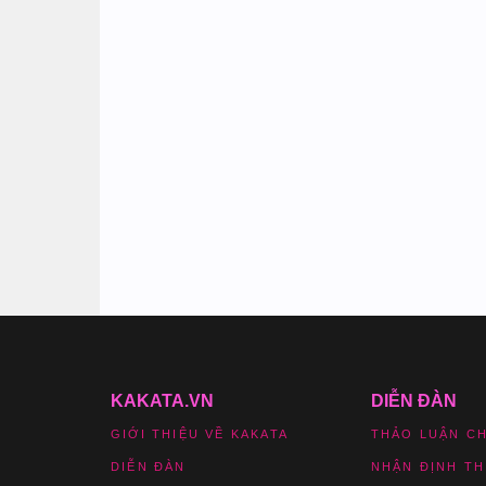
KAKATA.VN
DIỄN ĐÀN
GIỚI THIỆU VỀ KAKATA
THẢO LUẬN C
DIỄN ĐÀN
NHẬN ĐỊNH T