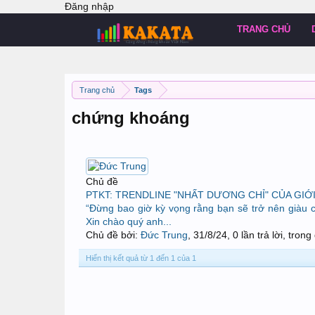
Đăng nhập
TRANG CHỦ
Trang chủ
Tags
chứng khoáng
Chủ đề
PTKT: TRENDLINE "NHẤT DƯƠNG CHỈ" CỦA GIỚ
“Đừng bao giờ kỳ vọng rằng bạn sẽ trở nên giàu có c
Xin chào quý anh...
Chủ đề bởi:
Đức Trung
,
31/8/24
, 0 lần trả lời, tron
Hiển thị kết quả từ 1 đến 1 của 1