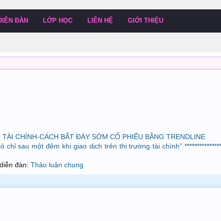
DIỄN ĐÀN
LỚP HỌC
LIÊN HỆ
GIỚI THIỆU
I TÀI CHÍNH-CÁCH BẮT ĐÁY SỚM CỔ PHIẾU BẰNG TRENDLINE
hỉ sau một đêm khi giao dịch trên thị trường tài chính” ***************
g diễn đàn:
Thảo luận chung