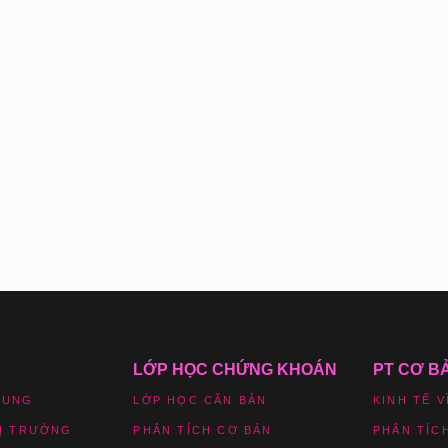
LỚP HỌC CHỨNG KHOÁN
PT CƠ B
HUNG
LỚP HỌC CĂN BẢN
KINH TẾ V
HỊ TRƯỜNG
PHÂN TÍCH CƠ BẢN
PHÂN TÍC