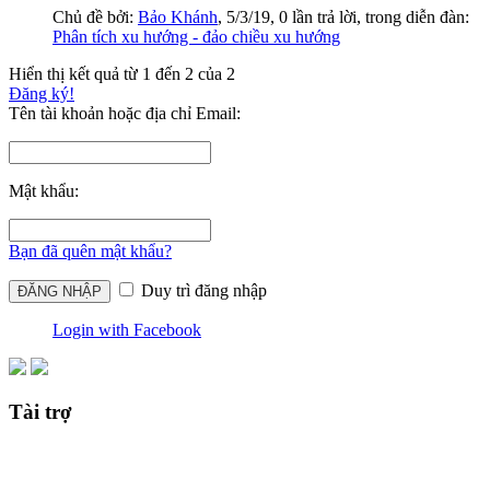
Chủ đề bởi:
Bảo Khánh
,
5/3/19
, 0 lần trả lời, trong diễn đàn:
Phân tích xu hướng - đảo chiều xu hướng
Hiển thị kết quả từ 1 đến 2 của 2
Đăng ký!
Tên tài khoản hoặc địa chỉ Email:
Mật khẩu:
Bạn đã quên mật khẩu?
Duy trì đăng nhập
Login with Facebook
Tài trợ