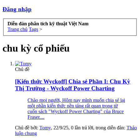
Đăng nhập
Diễn đàn phân tích kỹ thuật Việt Nam
Trang chủ
Tags
>
chu kỳ cổ phiếu
Chủ đề
[Kiến thức Wyckoff] Chia sẻ Phần I: Chu Kỳ
Thị Trường - Wyckoff Power Charting
Chào mọi người, Hôm nay mình muốn chia sẻ lại
một phần kiến thức nền tảng rất quan trọng từ
cuốn sách "Wyckoff Power Charting" của Bruce
Fraser....
Chủ đề bởi:
Tomy
,
22/9/25
, 0 lần trả lời, trong diễn đàn:
Thảo
luận chung