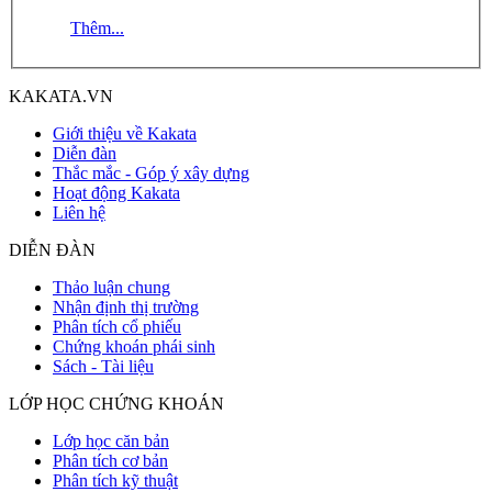
Thêm...
KAKATA.VN
Giới thiệu về Kakata
Diễn đàn
Thắc mắc - Góp ý xây dựng
Hoạt động Kakata
Liên hệ
DIỄN ĐÀN
Thảo luận chung
Nhận định thị trường
Phân tích cổ phiếu
Chứng khoán phái sinh
Sách - Tài liệu
LỚP HỌC CHỨNG KHOÁN
Lớp học căn bản
Phân tích cơ bản
Phân tích kỹ thuật