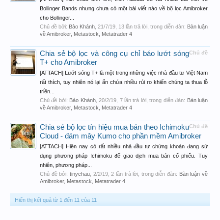
Bollinger Bands nhưng chưa có một bài viết nào về bộ lọc Amibroker
cho Bollinger...
Chủ đề bởi:
Bảo Khánh
,
21/7/19
, 13 lần trả lời, trong diễn đàn:
Bàn luận
về Amibroker, Metastock, Metatrader 4
Chia sẻ bộ lọc và công cụ chỉ báo lướt sóng
Chủ đề
T+ cho Amibroker
[ATTACH] Lướt sóng T+ là một trong những việc nhà đầu tư Việt Nam
rất thích, tuy nhiên nó lại ẩn chứa nhiều rủi ro khiến chúng ta thua lỗ
triền...
Chủ đề bởi:
Bảo Khánh
,
20/2/19
, 7 lần trả lời, trong diễn đàn:
Bàn luận
về Amibroker, Metastock, Metatrader 4
Chia sẻ bộ lọc tín hiệu mua bán theo Ichimoku
Chủ đề
Cloud - đám mây Kumo cho phần mềm Amibroker
[ATTACH] Hiện nay có rất nhiều nhà đầu tư chứng khoán đang sử
dụng phương pháp Ichimoku để giao dịch mua bán cổ phiếu. Tuy
nhiên, phương pháp...
Chủ đề bởi:
tinychau
,
2/2/19
, 2 lần trả lời, trong diễn đàn:
Bàn luận về
Amibroker, Metastock, Metatrader 4
Hiển thị kết quả từ 1 đến 11 của 11