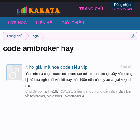
Đăng nhập
TRANG CHỦ
DIỄN ĐÀN
LỚP HỌC
LIÊN HỆ
GIỚI THIỆU
Trang chủ
Tags
code amibroker hay
Nhờ giải mã hoá code siêu víp
Chủ đề
Tình hình là e lụm được bộ amibroker có full code bộ lọc đầy đủ nhưng
bị mã hoá nghe nói viết bộ này mất 100tr nên có key ae ai giải được ib
e e...
Chủ đề bởi:
anhtu187
,
28/8/23
, 2 lần trả lời, trong diễn đàn:
Bàn luận
về Amibroker, Metastock, Metatrader 4