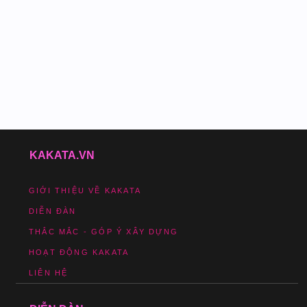
KAKATA.VN
GIỚI THIỆU VỀ KAKATA
DIỄN ĐÀN
THẮC MẮC - GÓP Ý XÂY DỰNG
HOẠT ĐỘNG KAKATA
LIÊN HỆ