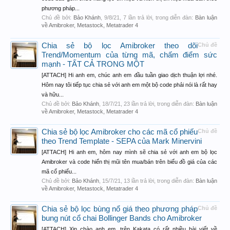
phương pháp...
Chủ đề bởi:
Bảo Khánh
,
9/8/21
, 7 lần trả lời, trong diễn đàn:
Bàn luận
về Amibroker, Metastock, Metatrader 4
Chia sẻ bộ lọc Amibroker theo dõi
Chủ đề
Trend/Momentum của từng mã, chấm điểm sức
mạnh - TẤT CẢ TRONG MỘT
[ATTACH] Hi anh em, chúc anh em đầu tuần giao dịch thuận lợi nhé.
Hôm nay tôi tiếp tục chia sẻ với anh em một bộ code phải nói là rất hay
và hữu...
Chủ đề bởi:
Bảo Khánh
,
18/7/21
, 23 lần trả lời, trong diễn đàn:
Bàn luận
về Amibroker, Metastock, Metatrader 4
Chia sẻ bộ lọc Amibroker cho các mã cổ phiếu
Chủ đề
theo Trend Template - SEPA của Mark Minervini
[ATTACH] Hi anh em, hôm nay mình sẽ chia sẻ với anh em bộ lọc
Amibroker và code hiển thị mũi tên mua/bán trên biểu đồ giá của các
mã cổ phiếu...
Chủ đề bởi:
Bảo Khánh
,
15/7/21
, 13 lần trả lời, trong diễn đàn:
Bàn luận
về Amibroker, Metastock, Metatrader 4
Chia sẻ bộ lọc bùng nổ giá theo phương pháp
Chủ đề
bung nút cổ chai Bollinger Bands cho Amibroker
[ATTACH] Xin chào anh em, trên Kakata có rất nhiều bài viết về