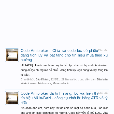
Code Amibroker - Chia sẻ code lọc cổ phiếu
Chủ đề
đang tích lũy và bật tăng cho tín hiệu mua theo xu
hướng
[ATTACH] Hi anh em, hôm nay tôi tiếp tục chia sẻ bộ code Amibroker
dùng để lọc những mã cổ phiếu đang tích lũy, cạn cung và bật tăng lên
từ đáy...
Chủ đề bởi:
Bảo Khánh
,
22/8/21
, 29 lần trả lời, trong diễn đàn:
Bàn luận
về Amibroker, Metastock, Metatrader 4
Code Amibroker đa tính năng: lọc và hiển thị
Chủ đề
tín hiệu MUA/BÁN - công cụ chốt lời bằng ATR và tỷ
lệ%
Xin chào anh em, hôm nay tôi xin chia sẻ một bộ code nữa, đặc biệt
cho anh em giao dịch theo xu hướng. Code này vừa là BỘ LỌC, vừa