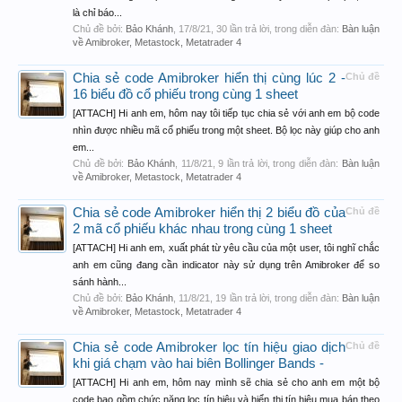
là chỉ báo...
Chủ đề bởi:
Bảo Khánh
,
17/8/21
, 30 lần trả lời, trong diễn đàn:
Bàn luận
về Amibroker, Metastock, Metatrader 4
Chia sẻ code Amibroker hiển thị cùng lúc 2 -
Chủ đề
16 biểu đồ cổ phiếu trong cùng 1 sheet
[ATTACH] Hi anh em, hôm nay tôi tiếp tục chia sẻ với anh em bộ code
nhìn được nhiều mã cổ phiếu trong một sheet. Bộ lọc này giúp cho anh
em...
Chủ đề bởi:
Bảo Khánh
,
11/8/21
, 9 lần trả lời, trong diễn đàn:
Bàn luận
về Amibroker, Metastock, Metatrader 4
Chia sẻ code Amibroker hiển thị 2 biểu đồ của
Chủ đề
2 mã cổ phiếu khác nhau trong cùng 1 sheet
[ATTACH] Hi anh em, xuất phát từ yêu cầu của một user, tôi nghĩ chắc
anh em cũng đang cần indicator này sử dụng trên Amibroker để so
sánh hành...
Chủ đề bởi:
Bảo Khánh
,
11/8/21
, 19 lần trả lời, trong diễn đàn:
Bàn luận
về Amibroker, Metastock, Metatrader 4
Chia sẻ code Amibroker lọc tín hiệu giao dịch
Chủ đề
khi giá chạm vào hai biên Bollinger Bands -
[ATTACH] Hi anh em, hôm nay mình sẽ chia sẻ cho anh em một bộ
code bao gồm chức năng lọc tín hiệu và hiển thị tín hiệu mua bán theo