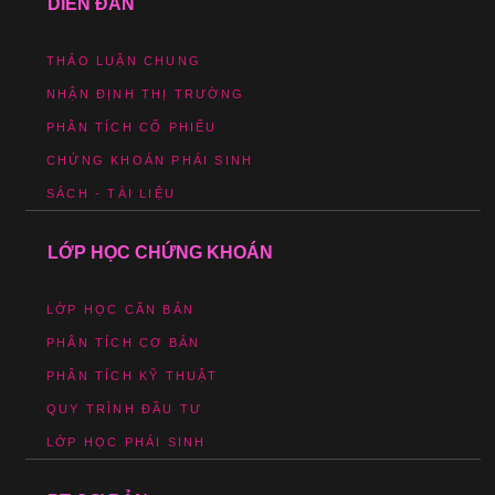
DIỄN ĐÀN
THẢO LUẬN CHUNG
NHẬN ĐỊNH THỊ TRƯỜNG
PHÂN TÍCH CỔ PHIẾU
CHỨNG KHOÁN PHÁI SINH
SÁCH - TÀI LIỆU
LỚP HỌC CHỨNG KHOÁN
LỚP HỌC CĂN BẢN
PHÂN TÍCH CƠ BẢN
PHÂN TÍCH KỸ THUẬT
QUY TRÌNH ĐẦU TƯ
LỚP HỌC PHÁI SINH