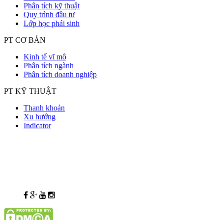
Phân tích kỹ thuật
Quy trình đầu tư
Lớp học phái sinh
PT CƠ BẢN
Kinh tế vĩ mô
Phân tích ngành
Phân tích doanh nghiệp
PT KỸ THUẬT
Thanh khoản
Xu hướng
Indicator