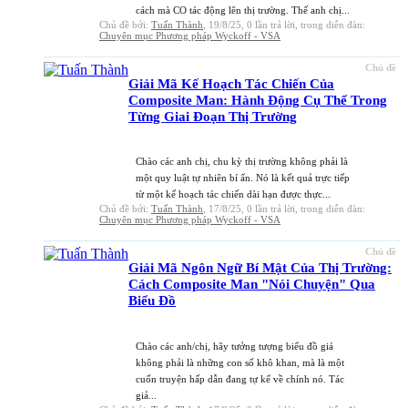
cách mà CO tác động lên thị trường. Thế anh chị...
Chủ đề bởi:
Tuấn Thành
,
19/8/25
, 0 lần trả lời, trong diễn đàn:
Chuyên mục Phương pháp Wyckoff - VSA
Chủ đề
Giải Mã Kế Hoạch Tác Chiến Của
Composite Man: Hành Động Cụ Thể Trong
Từng Giai Đoạn Thị Trường
Chào các anh chị, chu kỳ thị trường không phải là
một quy luật tự nhiên bí ẩn. Nó là kết quả trực tiếp
từ một kế hoạch tác chiến dài hạn được thực...
Chủ đề bởi:
Tuấn Thành
,
17/8/25
, 0 lần trả lời, trong diễn đàn:
Chuyên mục Phương pháp Wyckoff - VSA
Chủ đề
Giải Mã Ngôn Ngữ Bí Mật Của Thị Trường:
Cách Composite Man "Nói Chuyện" Qua
Biểu Đồ
Chào các anh/chị, hãy tưởng tượng biểu đồ giá
không phải là những con số khô khan, mà là một
cuốn truyện hấp dẫn đang tự kể về chính nó. Tác
giả...