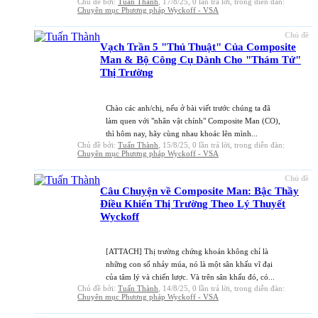
Chủ đề bởi:
Tuấn Thành
,
17/8/25
, 0 lần trả lời, trong diễn đàn:
Chuyên mục Phương pháp Wyckoff - VSA
Chủ đề
Vạch Trần 5 "Thủ Thuật" Của Composite
Man & Bộ Công Cụ Dành Cho "Thám Tử"
Thị Trường
Chào các anh/chị, nếu ở bài viết trước chúng ta đã
làm quen với "nhân vật chính" Composite Man (CO),
thì hôm nay, hãy cùng nhau khoác lên mình...
Chủ đề bởi:
Tuấn Thành
,
15/8/25
, 0 lần trả lời, trong diễn đàn:
Chuyên mục Phương pháp Wyckoff - VSA
Chủ đề
Câu Chuyện về Composite Man: Bậc Thầy
Điều Khiển Thị Trường Theo Lý Thuyết
Wyckoff
[ATTACH] Thị trường chứng khoán không chỉ là
những con số nhảy múa, nó là một sân khấu vĩ đại
của tâm lý và chiến lược. Và trên sân khấu đó, có...
Chủ đề bởi:
Tuấn Thành
,
14/8/25
, 0 lần trả lời, trong diễn đàn:
Chuyên mục Phương pháp Wyckoff - VSA