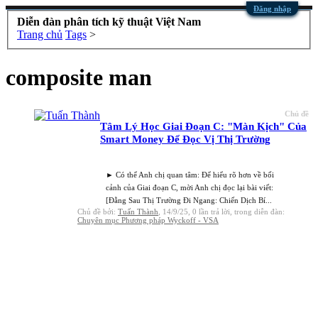
Đăng nhập
Diễn đàn phân tích kỹ thuật Việt Nam
Trang chủ
Tags
>
composite man
Chủ đề
Tâm Lý Học Giai Đoạn C: "Màn Kịch" Của
Smart Money Để Đọc Vị Thị Trường
► Có thể Anh chị quan tâm: Để hiểu rõ hơn về bối
cảnh của Giai đoạn C, mời Anh chị đọc lại bài viết:
[Đằng Sau Thị Trường Đi Ngang: Chiến Dịch Bí...
Chủ đề bởi:
Tuấn Thành
,
14/9/25
, 0 lần trả lời, trong diễn đàn:
Chuyên mục Phương pháp Wyckoff - VSA