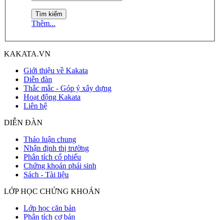
Thêm...
KAKATA.VN
Giới thiệu về Kakata
Diễn đàn
Thắc mắc - Góp ý xây dựng
Hoạt động Kakata
Liên hệ
DIỄN ĐÀN
Thảo luận chung
Nhận định thị trường
Phân tích cổ phiếu
Chứng khoán phái sinh
Sách - Tài liệu
LỚP HỌC CHỨNG KHOÁN
Lớp học căn bản
Phân tích cơ bản