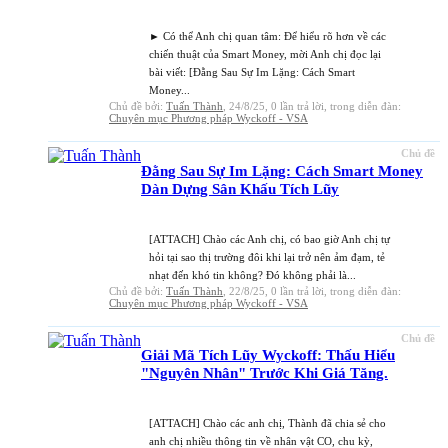
► Có thể Anh chị quan tâm: Để hiểu rõ hơn về các
chiến thuật của Smart Money, mời Anh chị đọc lại
bài viết: [Đằng Sau Sự Im Lặng: Cách Smart
Money...
Chủ đề bởi:
Tuấn Thành
,
24/8/25
, 0 lần trả lời, trong diễn đàn:
Chuyên mục Phương pháp Wyckoff - VSA
Chủ đề
Đằng Sau Sự Im Lặng: Cách Smart Money
Dàn Dựng Sân Khấu Tích Lũy
[ATTACH] Chào các Anh chị, có bao giờ Anh chị tự
hỏi tại sao thị trường đôi khi lại trở nên ảm đạm, tẻ
nhạt đến khó tin không? Đó không phải là...
Chủ đề bởi:
Tuấn Thành
,
22/8/25
, 0 lần trả lời, trong diễn đàn:
Chuyên mục Phương pháp Wyckoff - VSA
Chủ đề
Giải Mã Tích Lũy Wyckoff: Thấu Hiểu
"Nguyên Nhân" Trước Khi Giá Tăng.
[ATTACH] Chào các anh chị, Thành đã chia sẻ cho
anh chị nhiều thông tin về nhân vật CO, chu kỳ,