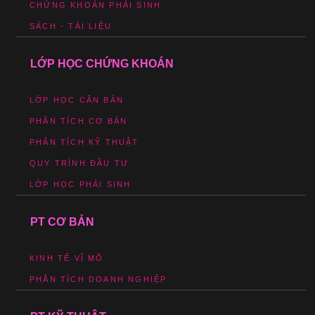
CHỨNG KHOÁN PHÁI SINH
SÁCH - TÀI LIỆU
LỚP HỌC CHỨNG KHOÁN
LỚP HỌC CĂN BẢN
PHÂN TÍCH CƠ BẢN
PHÂN TÍCH KỸ THUẬT
QUY TRÌNH ĐẦU TƯ
LỚP HỌC PHÁI SINH
PT CƠ BẢN
KINH TẾ VĨ MÔ
PHÂN TÍCH DOANH NGHIỆP