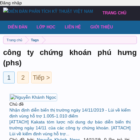
Đăng nhập
TRANG CHỦ
DIỄN ĐÀN
LỚP HỌC
LIÊN HỆ
GIỚI THIỆU
Trang chủ
Tags
công ty chứng khoán phú hưng
(phs)
1
2
Tiếp >
Chủ đề
Nhận định diễn biến thị trường ngày 14/11/2019 - Lùi về kiểm
định vùng hỗ trợ 1.005-1.010 điểm
[ATTACH] Kakata tóm lược nội dung dự báo diễn biến thị
trường ngày 14/11 của các công ty chứng khoán. [ATTACH]
Lùi về kiểm định vùng hỗ trợ...
Chủ đề bởi:
Nguyễn Khánh Ngọc
,
14/11/19
, 0 lần trả lời,