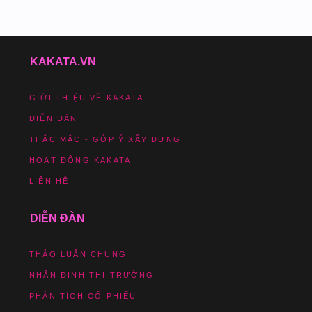
KAKATA.VN
GIỚI THIỆU VỀ KAKATA
DIỄN ĐÀN
THẮC MẮC - GÓP Ý XÂY DỰNG
HOẠT ĐỘNG KAKATA
LIÊN HỆ
DIỄN ĐÀN
THẢO LUẬN CHUNG
NHẬN ĐỊNH THỊ TRƯỜNG
PHÂN TÍCH CỔ PHIẾU