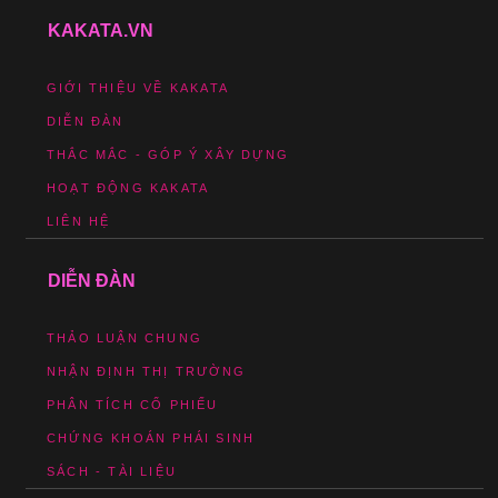
KAKATA.VN
GIỚI THIỆU VỀ KAKATA
DIỄN ĐÀN
THẮC MẮC - GÓP Ý XÂY DỰNG
HOẠT ĐỘNG KAKATA
LIÊN HỆ
DIỄN ĐÀN
THẢO LUẬN CHUNG
NHẬN ĐỊNH THỊ TRƯỜNG
PHÂN TÍCH CỔ PHIẾU
CHỨNG KHOÁN PHÁI SINH
SÁCH - TÀI LIỆU