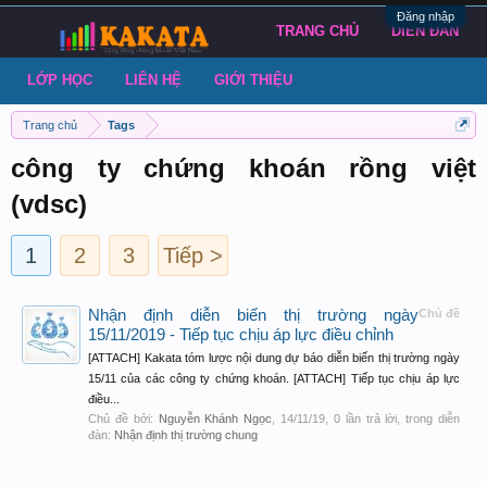
Đăng nhập
TRANG CHỦ
DIỄN ĐÀN
LỚP HỌC
LIÊN HỆ
GIỚI THIỆU
Trang chủ
Tags
công ty chứng khoán rồng việt
(vdsc)
1
2
3
Tiếp >
Nhận định diễn biến thị trường ngày
Chủ đề
15/11/2019 - Tiếp tục chịu áp lực điều chỉnh
[ATTACH] Kakata tóm lược nội dung dự báo diễn biến thị trường ngày
15/11 của các công ty chứng khoán. [ATTACH] Tiếp tục chịu áp lực
điều...
Chủ đề bởi:
Nguyễn Khánh Ngọc
,
14/11/19
, 0 lần trả lời, trong diễn
đàn:
Nhận định thị trường chung