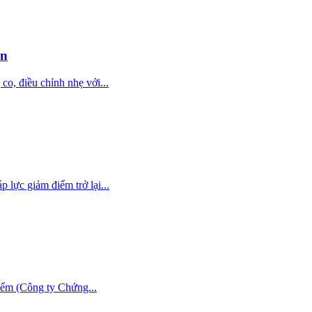
en
, điều chỉnh nhẹ với...
lực giảm điểm trở lại...
iểm (Công ty Chứng...