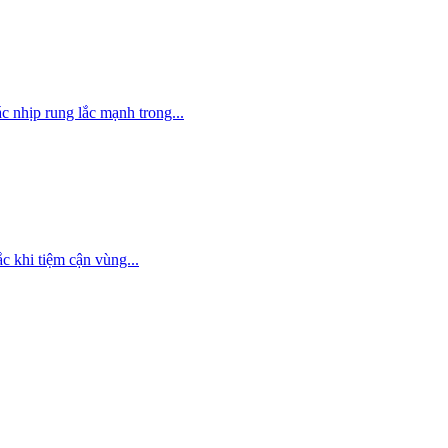
 nhịp rung lắc mạnh trong...
 khi tiệm cận vùng...