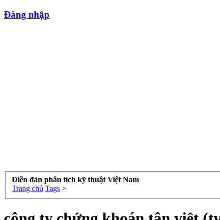
Đăng nhập
Diễn đàn phân tích kỹ thuật Việt Nam
Trang chủ
Tags
>
công ty chứng khoán tân việt (tv