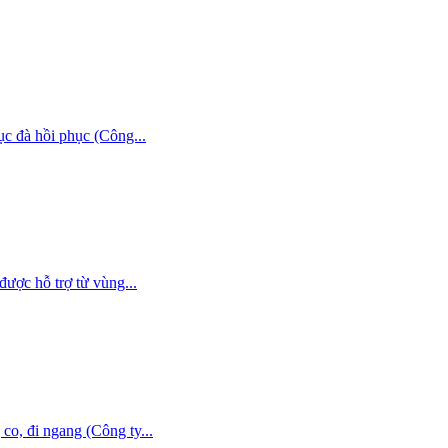
đà hồi phục (Công...
hỗ trợ từ vùng...
o, đi ngang (Công ty...