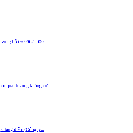
vùng hỗ trợ 990-1.000...
co quanh vùng kháng cự...
0
 tăng điểm (Công ty...