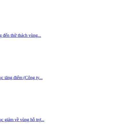
ến thử thách vùng...
 tăng điểm (Công ty...
 giảm về vùng hỗ trợ...