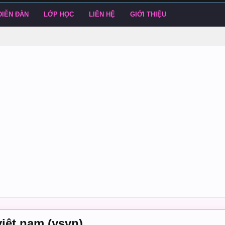
DIỄN ĐÀN
LỚP HỌC
LIÊN HỆ
GIỚI THIỆU
iệt nam (ysvn)