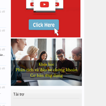
ủ đề
ủ đề
ủ đề
án...
ủ đề
ủ đề
.
Tài trợ