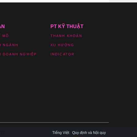
ẢN
PT KỸ THUẬT
Ĩ MÔ
THANH KHOẢN
H NGÀNH
XU HƯỚNG
H DOANH NGHIỆP
INDICATOR
12
Tiếng Việt
Quy định và Nội quy