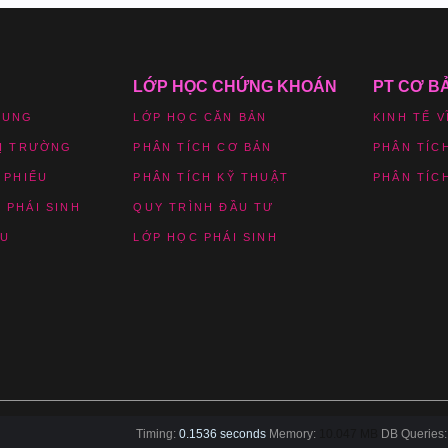
LỚP HỌC CHỨNG KHOÁN
PT CƠ B
HUNG
LỚP HỌC CĂN BẢN
KINH TẾ V
HỊ TRƯỜNG
PHÂN TÍCH CƠ BẢN
PHÂN TÍC
 PHIẾU
PHÂN TÍCH KỸ THUẬT
PHÂN TÍC
 PHÁI SINH
QUY TRÌNH ĐẦU TƯ
ỆU
LỚP HỌC PHÁI SINH
Timing:
0.1536 seconds
Memory:
10.047 MB
DB Queries: