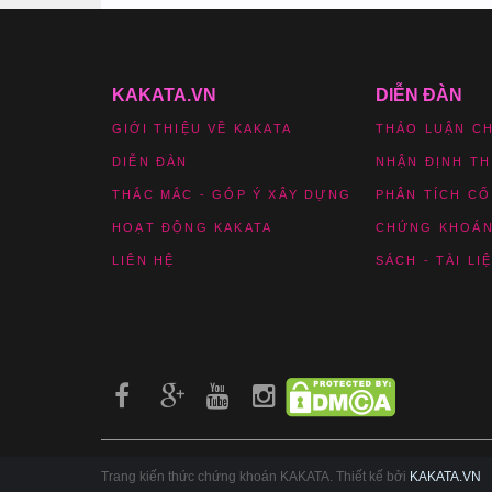
KAKATA.VN
DIỄN ĐÀN
GIỚI THIỆU VỀ KAKATA
THẢO LUẬN C
DIỄN ĐÀN
NHẬN ĐỊNH T
THẮC MẮC - GÓP Ý XÂY DỰNG
PHÂN TÍCH CỔ
HOẠT ĐỘNG KAKATA
CHỨNG KHOÁN
LIÊN HỆ
SÁCH - TÀI LI
Trang kiến thức chứng khoán KAKATA. Thiết kế bởi
KAKATA.VN