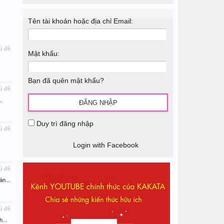
Tên tài khoản hoặc địa chỉ Email:
ủ đề
Mật khẩu:
Bạn đã quên mật khẩu?
ủ đề
.
Duy trì đăng nhập
ủ đề
Login with Facebook
ủ đề
n...
ủ đề
...