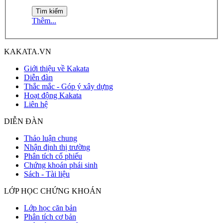
Thêm...
KAKATA.VN
Giới thiệu về Kakata
Diễn đàn
Thắc mắc - Góp ý xây dựng
Hoạt động Kakata
Liên hệ
DIỄN ĐÀN
Thảo luận chung
Nhận định thị trường
Phân tích cổ phiếu
Chứng khoán phái sinh
Sách - Tài liệu
LỚP HỌC CHỨNG KHOÁN
Lớp học căn bản
Phân tích cơ bản