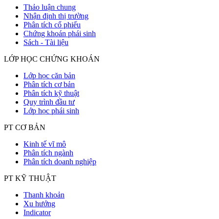
Thảo luận chung
Nhận định thị trường
Phân tích cổ phiếu
Chứng khoán phái sinh
Sách - Tài liệu
LỚP HỌC CHỨNG KHOÁN
Lớp học căn bản
Phân tích cơ bản
Phân tích kỹ thuật
Quy trình đầu tư
Lớp học phái sinh
PT CƠ BẢN
Kinh tế vĩ mô
Phân tích ngành
Phân tích doanh nghiệp
PT KỸ THUẬT
Thanh khoản
Xu hướng
Indicator