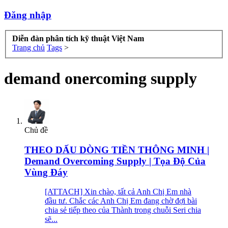
Đăng nhập
Diễn đàn phân tích kỹ thuật Việt Nam
Trang chủ
Tags
>
demand onercoming supply
Chủ đề
THEO DẤU DÒNG TIỀN THÔNG MINH |
Demand Overcoming Supply | Tọa Độ Của
Vùng Đáy
[ATTACH] Xin chào, tất cả Anh Chị Em nhà
đầu tư. Chắc các Anh Chị Em đang chờ đợi bài
chia sẻ tiếp theo của Thành trong chuỗi Seri chia
sẽ...