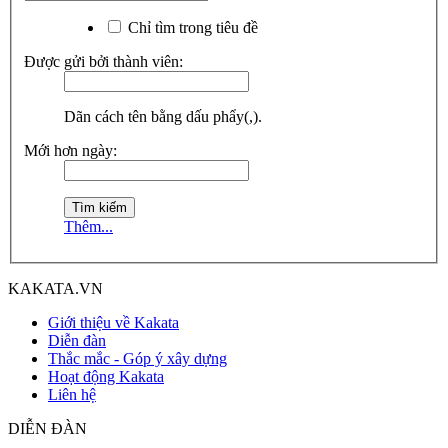
Chỉ tìm trong tiêu đề
Được gửi bởi thành viên:
Dãn cách tên bằng dấu phẩy(,).
Mới hơn ngày:
Thêm...
KAKATA.VN
Giới thiệu về Kakata
Diễn đàn
Thắc mắc - Góp ý xây dựng
Hoạt động Kakata
Liên hệ
DIỄN ĐÀN