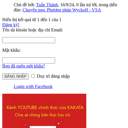
Chủ đề bởi:
Tuấn Thành
,
16/9/24
, 0 lần trả lời, trong diễn
đàn:
Chuyên mục Phương pháp Wyckoff - VSA
Hiển thị kết quả từ 1 đến 1 của 1
Đăng ký!
Tên tài khoản hoặc địa chỉ Email:
Mật khẩu:
Bạn đã quên mật khẩu?
Duy trì đăng nhập
Login with Facebook