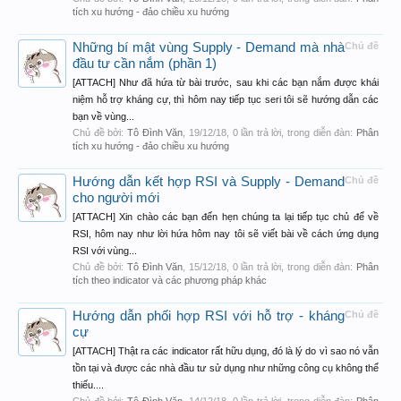
tích xu hướng - đảo chiều xu hướng
Những bí mật vùng Supply - Demand mà nhà
Chủ đề
đầu tư cần nắm (phần 1)
[ATTACH] Như đã hứa từ bài trước, sau khi các bạn nắm được khái
niệm hỗ trợ kháng cự, thì hôm nay tiếp tục seri tôi sẽ hướng dẫn các
bạn về vùng...
Chủ đề bởi:
Tô Đình Văn
,
19/12/18
, 0 lần trả lời, trong diễn đàn:
Phân
tích xu hướng - đảo chiều xu hướng
Hướng dẫn kết hợp RSI và Supply - Demand
Chủ đề
cho người mới
[ATTACH] Xin chào các bạn đến hẹn chúng ta lại tiếp tục chủ để về
RSI, hôm nay như lời hứa hôm nay tôi sẽ viết bài về cách ứng dụng
RSI với vùng...
Chủ đề bởi:
Tô Đình Văn
,
15/12/18
, 0 lần trả lời, trong diễn đàn:
Phân
tích theo indicator và các phương pháp khác
Hướng dẫn phối hợp RSI với hỗ trợ - kháng
Chủ đề
cự
[ATTACH] Thật ra các indicator rất hữu dụng, đó là lý do vì sao nó vẫn
tồn tại và được các nhà đầu tư sử dụng như những công cụ không thể
thiếu....