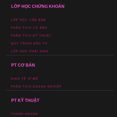
LỚP HỌC CHỨNG KHOÁN
LỚP HỌC CĂN BẢN
PHÂN TÍCH CƠ BẢN
PHÂN TÍCH KỸ THUẬT
QUY TRÌNH ĐẦU TƯ
LỚP HỌC PHÁI SINH
PT CƠ BẢN
KINH TẾ VĨ MÔ
PHÂN TÍCH DOANH NGHIỆP
PT KỸ THUẬT
THANH KHOẢN