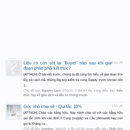
Liệu có còn sót lại "Buyer" nào sau khi giai
Chủ đề
đoạn phân phối kết thúc?
[ATTACH] Ở bài viết trước, chúng ta đã cùng tìm hiểu về giai đoạn tích
lũy, và cách mà những Big boy kiểm tra vùng Supply trước khi tạo nên
1...
Chủ đề bởi:
Nguyen Lam
,
27/5/19
, 0 lần trả lời, trong diễn đàn:
Kiến
thức hay về giao dịch và đầu tư chứng khoán
Góc nhỏ chia sẻ - Qui tắc 10%
Chủ đề
[ATTACH] Chào các bằng hữu, Nay mình chia sẻ với các bằng hữu
qui tắc 10% khi vào lệnh ở Cung (supply) và Cầu (demand) hay còn
gọi là Kháng cự...
Chủ đề bởi:
freedom
,
18/1/19
, 0 lần trả lời, trong diễn đàn:
Phân tích