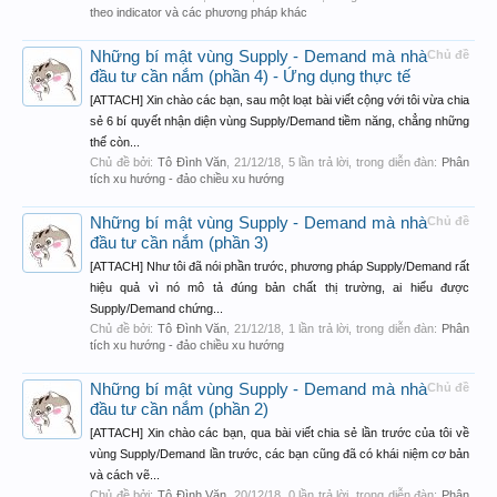
theo indicator và các phương pháp khác
Những bí mật vùng Supply - Demand mà nhà
Chủ đề
đầu tư cần nắm (phần 4) - Ứng dụng thực tế
[ATTACH] Xin chào các bạn, sau một loạt bài viết cộng với tôi vừa chia
sẻ 6 bí quyết nhận diện vùng Supply/Demand tiềm năng, chẳng những
thế còn...
Chủ đề bởi:
Tô Đình Văn
,
21/12/18
, 5 lần trả lời, trong diễn đàn:
Phân
tích xu hướng - đảo chiều xu hướng
Những bí mật vùng Supply - Demand mà nhà
Chủ đề
đầu tư cần nắm (phần 3)
[ATTACH] Như tôi đã nói phần trước, phương pháp Supply/Demand rất
hiệu quả vì nó mô tả đúng bản chất thị trường, ai hiểu được
Supply/Demand chứng...
Chủ đề bởi:
Tô Đình Văn
,
21/12/18
, 1 lần trả lời, trong diễn đàn:
Phân
tích xu hướng - đảo chiều xu hướng
Những bí mật vùng Supply - Demand mà nhà
Chủ đề
đầu tư cần nắm (phần 2)
[ATTACH] Xin chào các bạn, qua bài viết chia sẻ lần trước của tôi về
vùng Supply/Demand lần trước, các bạn cũng đã có khái niệm cơ bản
và cách vẽ...
Chủ đề bởi:
Tô Đình Văn
,
20/12/18
, 0 lần trả lời, trong diễn đàn:
Phân