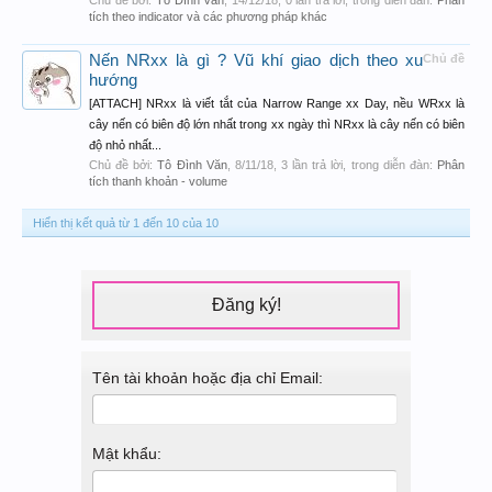
Chủ đề bởi:
Tô Đình Văn
,
14/12/18
, 0 lần trả lời, trong diễn đàn:
Phân
tích theo indicator và các phương pháp khác
Nến NRxx là gì ? Vũ khí giao dịch theo xu
Chủ đề
hướng
[ATTACH] NRxx là viết tắt của Narrow Range xx Day, nều WRxx là
cây nến có biên độ lớn nhất trong xx ngày thì NRxx là cây nến có biên
độ nhỏ nhất...
Chủ đề bởi:
Tô Đình Văn
,
8/11/18
, 3 lần trả lời, trong diễn đàn:
Phân
tích thanh khoản - volume
Hiển thị kết quả từ 1 đến 10 của 10
Đăng ký!
Tên tài khoản hoặc địa chỉ Email:
Mật khẩu: