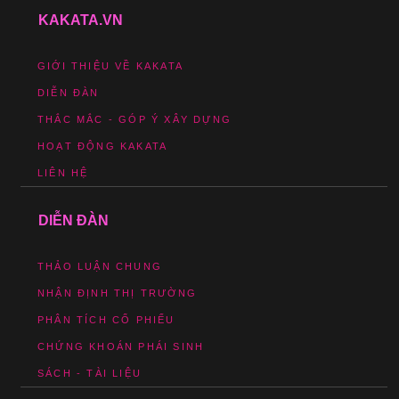
KAKATA.VN
GIỚI THIỆU VỀ KAKATA
DIỄN ĐÀN
THẮC MẮC - GÓP Ý XÂY DỰNG
HOẠT ĐỘNG KAKATA
LIÊN HỆ
DIỄN ĐÀN
THẢO LUẬN CHUNG
NHẬN ĐỊNH THỊ TRƯỜNG
PHÂN TÍCH CỔ PHIẾU
CHỨNG KHOÁN PHÁI SINH
SÁCH - TÀI LIỆU