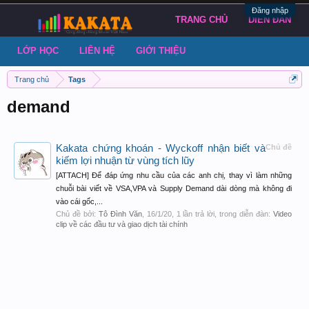
Đăng nhập
TRANG CHỦ
DIỄN ĐÀN
LỚP HỌC
LIÊN HỆ
GIỚI THIỆU
Trang chủ
Tags
demand
Kakata chứng khoán - Wyckoff nhận biết và
Chủ đề
kiếm lợi nhuận từ vùng tích lũy
[ATTACH] Để đáp ứng nhu cầu của các anh chị, thay vì làm những
chuỗi bài viết về VSA,VPA và Supply Demand dài dòng mà không đi
vào cái gốc,...
Chủ đề bởi:
Tô Đình Văn
,
16/1/20
, 1 lần trả lời, trong diễn đàn:
Video
clip về các đầu tư và giao dịch tài chính