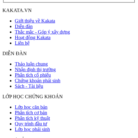
KAKATA.VN
Giới thiệu về Kakata
Diễn đàn
Thắc mắc - Góp ý xây dựng
Hoạt động Kakata
Liên hệ
DIỄN ĐÀN
Thảo luận chung
Nhận định thị trường
Phân tích cổ phiếu
Chứng khoán phái sinh
Sách - Tài liệu
LỚP HỌC CHỨNG KHOÁN
Lớp học căn bản
Phân tích cơ bản
Phân tích kỹ thuật
Quy trình đầu tư
Lớp học phái sinh