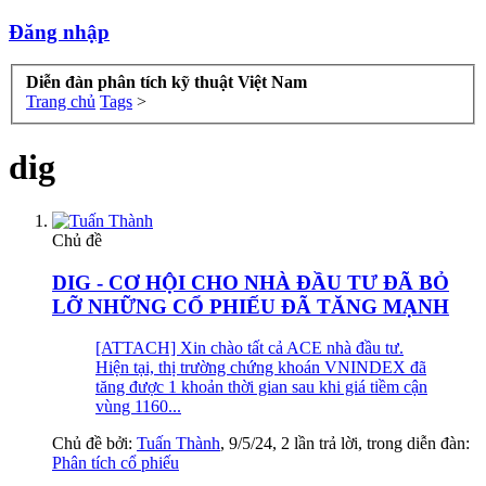
Đăng nhập
Diễn đàn phân tích kỹ thuật Việt Nam
Trang chủ
Tags
>
dig
Chủ đề
DIG - CƠ HỘI CHO NHÀ ĐẦU TƯ ĐÃ BỎ
LỠ NHỮNG CỔ PHIẾU ĐÃ TĂNG MẠNH
[ATTACH] Xin chào tất cả ACE nhà đầu tư.
Hiện tại, thị trường chứng khoán VNINDEX đã
tăng được 1 khoản thời gian sau khi giá tiềm cận
vùng 1160...
Chủ đề bởi:
Tuấn Thành
,
9/5/24
, 2 lần trả lời, trong diễn đàn:
Phân tích cổ phiếu