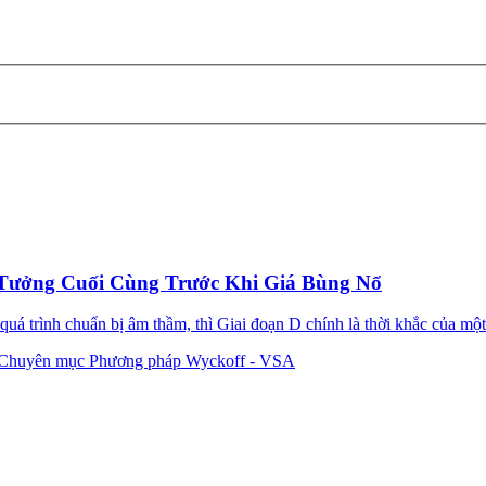
Tưởng Cuối Cùng Trước Khi Giá Bùng Nổ
á trình chuẩn bị âm thầm, thì Giai đoạn D chính là thời khắc của một 
Chuyên mục Phương pháp Wyckoff - VSA