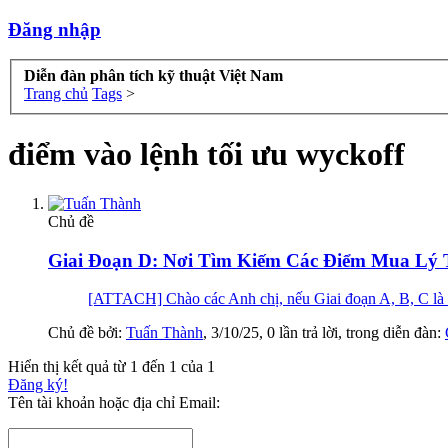
Đăng nhập
Diễn đàn phân tích kỹ thuật Việt Nam
Trang chủ
Tags
>
điểm vào lệnh tối ưu wyckoff
Chủ đề
Giai Đoạn D: Nơi Tìm Kiếm Các Điểm Mua Lý 
[ATTACH] Chào các Anh chị, nếu Giai đoạn A, B, C là qu
Chủ đề bởi:
Tuấn Thành
,
3/10/25
, 0 lần trả lời, trong diễn đàn:
Hiển thị kết quả từ 1 đến 1 của 1
Đăng ký!
Tên tài khoản hoặc địa chỉ Email: