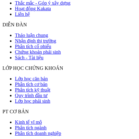
Thắc mắc - Góp ý xây dựng
Hoạt động Kakata
Liên hệ
DIỄN ĐÀN
Thảo luận chung
Nhận định thị trường
Phân tích cổ phiếu
Chứng khoán phái sinh
Sách - Tài liệu
LỚP HỌC CHỨNG KHOÁN
Lớp học căn bản
Phân tích cơ bản
Phân tích kỹ thuật
Quy trình đầu tư
Lớp học phái sinh
PT CƠ BẢN
Kinh tế vĩ mô
Phân tích ngành
Phân tích doanh nghiệp