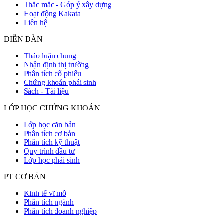
Thắc mắc - Góp ý xây dựng
Hoạt động Kakata
Liên hệ
DIỄN ĐÀN
Thảo luận chung
Nhận định thị trường
Phân tích cổ phiếu
Chứng khoán phái sinh
Sách - Tài liệu
LỚP HỌC CHỨNG KHOÁN
Lớp học căn bản
Phân tích cơ bản
Phân tích kỹ thuật
Quy trình đầu tư
Lớp học phái sinh
PT CƠ BẢN
Kinh tế vĩ mô
Phân tích ngành
Phân tích doanh nghiệp