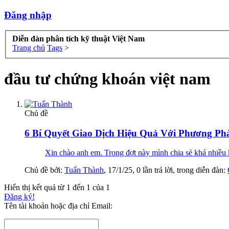
Đăng nhập
Diễn đàn phân tích kỹ thuật Việt Nam
Trang chủ
Tags
>
đầu tư chứng khoán việt nam
Chủ đề
6 Bí Quyết Giao Dịch Hiệu Quả Với Phương P
Xin chào anh em. Trong đợt này mình chia sẻ khá nhiều
Chủ đề bởi:
Tuấn Thành
,
17/1/25
, 0 lần trả lời, trong diễn đàn:
Hiển thị kết quả từ 1 đến 1 của 1
Đăng ký!
Tên tài khoản hoặc địa chỉ Email: