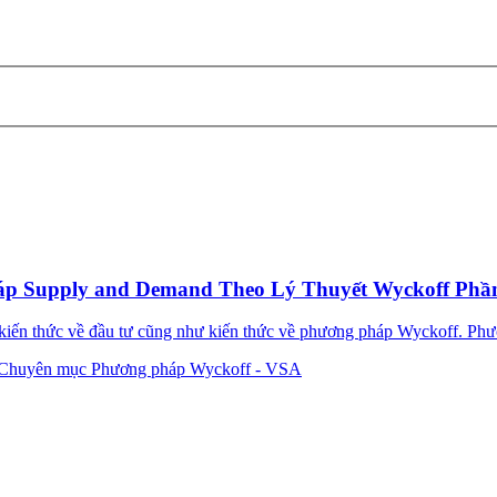
háp Supply and Demand Theo Lý Thuyết Wyckoff Phầ
 kiến thức về đầu tư cũng như kiến thức về phương pháp Wyckoff. Phư
Chuyên mục Phương pháp Wyckoff - VSA