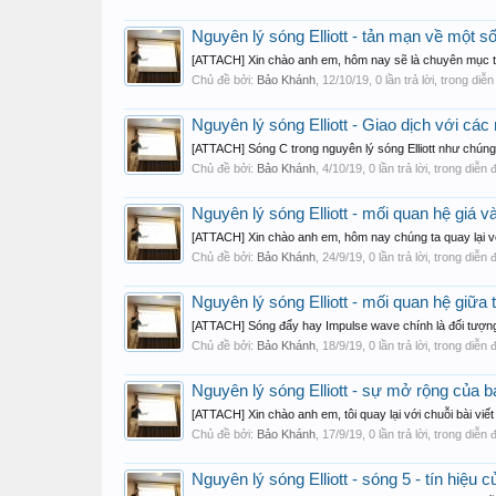
Nguyên lý sóng Elliott - tản mạn về một số
[ATTACH] Xin chào anh em, hôm nay sẽ là chuyên mục tản
Chủ đề bởi:
Bảo Khánh
,
12/10/19
, 0 lần trả lời, trong diễ
Nguyên lý sóng Elliott - Giao dịch với cá
[ATTACH] Sóng C trong nguyên lý sóng Elliott như chúng t
Chủ đề bởi:
Bảo Khánh
,
4/10/19
, 0 lần trả lời, trong diễn
Nguyên lý sóng Elliott - mối quan hệ giá 
[ATTACH] Xin chào anh em, hôm nay chúng ta quay lại với 
Chủ đề bởi:
Bảo Khánh
,
24/9/19
, 0 lần trả lời, trong diễn
Nguyên lý sóng Elliott - mối quan hệ giữa 
[ATTACH] Sóng đẩy hay Impulse wave chính là đối tượng m
Chủ đề bởi:
Bảo Khánh
,
18/9/19
, 0 lần trả lời, trong diễn
Nguyên lý sóng Elliott - sự mở rộng của 
[ATTACH] Xin chào anh em, tôi quay lại với chuỗi bài viết
Chủ đề bởi:
Bảo Khánh
,
17/9/19
, 0 lần trả lời, trong diễn
Nguyên lý sóng Elliott - sóng 5 - tín hiệu