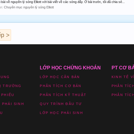
i về nguyên lý sóng Elliott với bài viết về các sóng đẩy. Ở bài trước, tôi đã chia sẻ...
àn:
Chuyên mục nguyên lý sóng Elliott
ếp >
LỚP HỌC CHỨNG KHOÁN
PT CƠ B
HUNG
LỚP HỌC CĂN BẢN
KINH TẾ V
HỊ TRƯỜNG
PHÂN TÍCH CƠ BẢN
PHÂN TÍC
 PHIẾU
PHÂN TÍCH KỸ THUẬT
PHÂN TÍC
 PHÁI SINH
QUY TRÌNH ĐẦU TƯ
ỆU
LỚP HỌC PHÁI SINH