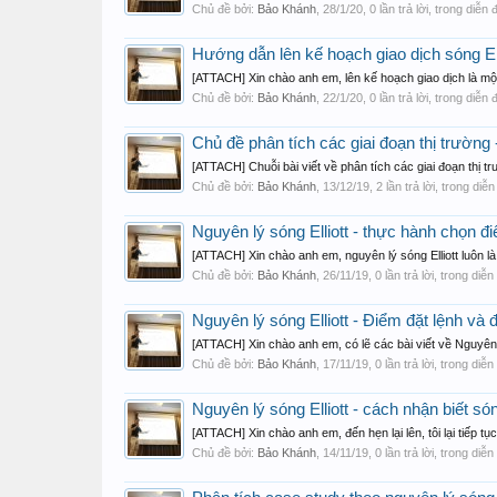
Chủ đề bởi:
Bảo Khánh
,
28/1/20
, 0 lần trả lời, trong diễn
Hướng dẫn lên kế hoạch giao dịch sóng El
[ATTACH] Xin chào anh em, lên kế hoạch giao dịch là một 
Chủ đề bởi:
Bảo Khánh
,
22/1/20
, 0 lần trả lời, trong diễn
Chủ đề phân tích các giai đoạn thị trường -
[ATTACH] Chuỗi bài viết về phân tích các giai đoạn thị tr
Chủ đề bởi:
Bảo Khánh
,
13/12/19
, 2 lần trả lời, trong diễ
Nguyên lý sóng Elliott - thực hành chọn
[ATTACH] Xin chào anh em, nguyên lý sóng Elliott luôn là
Chủ đề bởi:
Bảo Khánh
,
26/11/19
, 0 lần trả lời, trong diễ
Nguyên lý sóng Elliott - Điểm đặt lệnh và
[ATTACH] Xin chào anh em, có lẽ các bài viết về Nguyên l
Chủ đề bởi:
Bảo Khánh
,
17/11/19
, 0 lần trả lời, trong diễ
Nguyên lý sóng Elliott - cách nhận biết s
[ATTACH] Xin chào anh em, đến hẹn lại lên, tôi lại tiếp tụ
Chủ đề bởi:
Bảo Khánh
,
14/11/19
, 0 lần trả lời, trong diễ