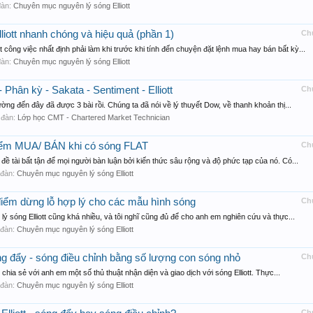
 đàn:
Chuyên mục nguyên lý sóng Elliott
liott nhanh chóng và hiệu quả (phần 1)
Ch
công việc nhất định phải làm khi trước khi tính đến chuyện đặt lệnh mua hay bán bất kỳ...
 đàn:
Chuyên mục nguyên lý sóng Elliott
 Phân kỳ - Sakata - Sentiment - Elliott
Ch
ường đến đây đã được 3 bài rồi. Chúng ta đã nói về lý thuyết Dow, về thanh khoản thị...
n đàn:
Lớp học CMT - Chartered Market Technician
 điểm MUA/ BÁN khi có sóng FLAT
Ch
 đề tài bất tận để mọi người bàn luận bởi kiến thức sâu rộng và độ phức tạp của nó. Có...
n đàn:
Chuyên mục nguyên lý sóng Elliott
 điểm dừng lỗ hợp lý cho các mẫu hình sóng
Ch
ý sóng Elliott cũng khá nhiều, và tôi nghĩ cũng đủ để cho anh em nghiên cứu và thực...
n đàn:
Chuyên mục nguyên lý sóng Elliott
óng đẩy - sóng điều chỉnh bằng số lượng con sóng nhỏ
Ch
c chia sẻ với anh em một số thủ thuật nhận diện và giao dịch với sóng Elliott. Thực...
n đàn:
Chuyên mục nguyên lý sóng Elliott
Ch