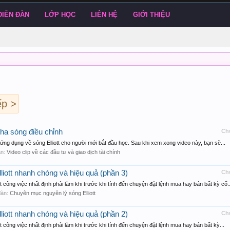
DIỄN ĐÀN
LỚP HỌC
LIÊN HỆ
GIỚI THIỆU
ếp >
Pha sóng điều chỉnh
Ch
ứng dụng về sóng Elliott cho người mới bắt đầu học. Sau khi xem xong video này, bạn sẽ...
àn:
Video clip về các đầu tư và giao dịch tài chính
liott nhanh chóng và hiệu quả (phần 3)
Ch
 công việc nhất định phải làm khi trước khi tính đến chuyện đặt lệnh mua hay bán bất kỳ cổ..
 đàn:
Chuyên mục nguyên lý sóng Elliott
liott nhanh chóng và hiệu quả (phần 2)
Ch
công việc nhất định phải làm khi trước khi tính đến chuyện đặt lệnh mua hay bán bất kỳ...