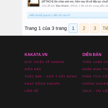
[ATTACH] Xin chào anh em, hôm nay tôi sẽ tiếp tục chuỗi bà
Chủ đề bởi:
Bảo Khánh
,
3/9/19
, 1 lần trả lời, trong diễn đ
Hiển thị kết quả từ 1 đến 20 của 47
Trang 1 của 3 trang
1
2
3
Ti
KAKATA.VN
DIỄN ĐÀN
GIỚI THIỆU VỀ KAKATA
THẢO LUẬN C
DIỄN ĐÀN
NHẬN ĐỊNH T
THẮC MẮC - GÓP Ý XÂY DỰNG
PHÂN TÍCH CỔ
HOẠT ĐỘNG KAKATA
CHỨNG KHOÁN
LIÊN HỆ
SÁCH - TÀI LI