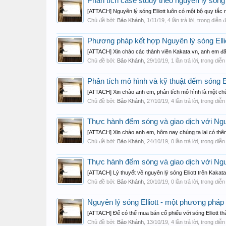
Phân tích case study theo nguyên lý sóng 
[ATTACH] Nguyên lý sóng Elliott luôn có một bộ quy tắc r
Chủ đề bởi:
Bảo Khánh
,
1/11/19
, 4 lần trả lời, trong diễn
Phương pháp kết hợp Nguyên lý sóng Ellio
[ATTACH] Xin chào các thành viên Kakata.vn, anh em đã 
Chủ đề bởi:
Bảo Khánh
,
29/10/19
, 1 lần trả lời, trong diễ
Phân tích mô hình và kỹ thuật đếm sóng El
[ATTACH] Xin chào anh em, phân tích mô hình là một chủ
Chủ đề bởi:
Bảo Khánh
,
27/10/19
, 4 lần trả lời, trong diễ
Thực hành đếm sóng và giao dịch với Nguy
[ATTACH] Xin chào anh em, hôm nay chúng ta lại có thêm 
Chủ đề bởi:
Bảo Khánh
,
24/10/19
, 0 lần trả lời, trong diễ
Thực hành đếm sóng và giao dịch với Nguy
[ATTACH] Lý thuyết về nguyên lý sóng Elliott trên Kakata
Chủ đề bởi:
Bảo Khánh
,
20/10/19
, 0 lần trả lời, trong diễ
Nguyên lý sóng Elliott - một phương phá
[ATTACH] Để có thể mua bán cổ phiếu với sóng Elliott thà
Chủ đề bởi:
Bảo Khánh
,
13/10/19
, 4 lần trả lời, trong diễ