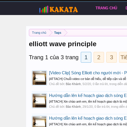
TRANG CHỦ
Trang chủ
Tags
elliott wave principle
Trang 1 của 3 trang
1
2
3
Ti
[Video Clip] Sóng Elliott cho người mới - 
[ATTACH] Chuỗi video cơ bản dễ hiểu, dễ tiếp cận và dễ 
Chủ đề bởi:
Bảo Khánh
,
5/2/20
, 0 lần trả lời, trong diễn đ
Hướng dẫn lên kế hoạch giao dịch sóng El
[ATTACH] Xin chào anh em, lên kế hoạch giao dịch là một
Chủ đề bởi:
Bảo Khánh
,
29/1/20
, 0 lần trả lời, trong diễn
Hướng dẫn lên kế hoạch giao dịch sóng El
[ATTACH] Xin chào anh em, lên kế hoạch giao dịch là một 