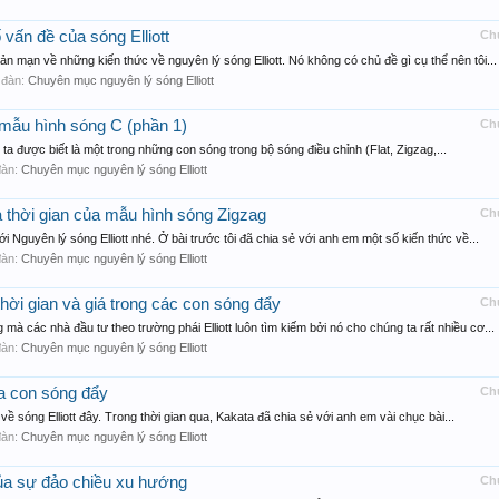
 vấn đề của sóng Elliott
Ch
 mạn về những kiến thức về nguyên lý sóng Elliott. Nó không có chủ đề gì cụ thể nên tôi...
n đàn:
Chuyên mục nguyên lý sóng Elliott
c mẫu hình sóng C (phần 1)
Ch
a được biết là một trong những con sóng trong bộ sóng điều chỉnh (Flat, Zigzag,...
 đàn:
Chuyên mục nguyên lý sóng Elliott
và thời gian của mẫu hình sóng Zigzag
Ch
Nguyên lý sóng Elliott nhé. Ở bài trước tôi đã chia sẻ với anh em một số kiến thức về...
 đàn:
Chuyên mục nguyên lý sóng Elliott
thời gian và giá trong các con sóng đẩy
Ch
à các nhà đầu tư theo trường phái Elliott luôn tìm kiếm bởi nó cho chúng ta rất nhiều cơ...
 đàn:
Chuyên mục nguyên lý sóng Elliott
ba con sóng đẩy
Ch
 về sóng Elliott đây. Trong thời gian qua, Kakata đã chia sẻ với anh em vài chục bài...
 đàn:
Chuyên mục nguyên lý sóng Elliott
 của sự đảo chiều xu hướng
Ch