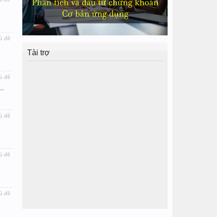
ủ đề
Tài trợ
ủ đề
..
ủ đề
ủ đề
ủ đề