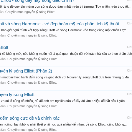
Elliott - sóng đẩy hay sóng điều chỉnh?
õ ràng để quy định từng con sóng được đánh nhãn trên thị trường. Tuy nhiên, trên thực tế...
 đàn:
Chuyên mục nguyên lý sóng Elliott
tt và sóng Harmonic - vẻ đẹp hoàn mỹ của phân tích kỹ thuật
Ch
bao giờ nghĩ mình kết hợp sóng Elliott và sóng Harmonic vào trong cùng một chiến lược...
n đàn:
Chuyên mục nguyên lý sóng Elliott
liott
Ch
 đề không mới, nếu không muốn nói là quá quen thuộc đối với các nhà đầu tư theo phân tích.
n đàn:
Chuyên mục nguyên lý sóng Elliott
ên lý sóng Elliott (Phần 2)
Ch
một bài thực hành đếm sóng và giao dịch với Nguyên lý sóng Elliott dựa trên những gì đã...
n đàn:
Chuyên mục nguyên lý sóng Elliott
ên lý sóng Elliott
Ch
.vn có lẽ cũng đã nhiều, đủ để anh em nghiên cứu và lấy đó làm tư liệu để bắt đầu luyện...
n đàn:
Chuyên mục nguyên lý sóng Elliott
p đếm sóng cực dễ và chính xác
Ch
nh công, bạn không nhất thiết phải học quá nhiều kiến thức về sóng Elliott, cũng không...
n đàn:
Chuyên mục nguyên lý sóng Elliott