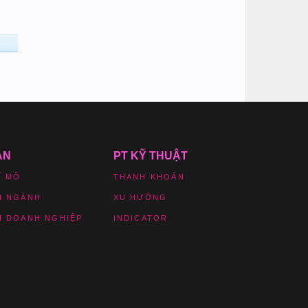
ẢN
PT KỸ THUẬT
Ĩ MÔ
THANH KHOẢN
H NGÀNH
XU HƯỚNG
H DOANH NGHIỆP
INDICATOR