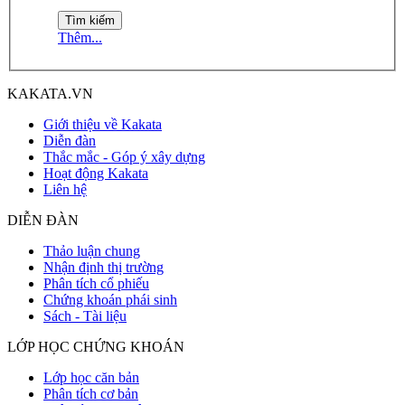
Thêm...
KAKATA.VN
Giới thiệu về Kakata
Diễn đàn
Thắc mắc - Góp ý xây dựng
Hoạt động Kakata
Liên hệ
DIỄN ĐÀN
Thảo luận chung
Nhận định thị trường
Phân tích cổ phiếu
Chứng khoán phái sinh
Sách - Tài liệu
LỚP HỌC CHỨNG KHOÁN
Lớp học căn bản
Phân tích cơ bản