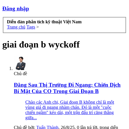
Đăng nhập
Diễn đàn phân tích kỹ thuật Việt Nam
Trang chủ
Tags
>
giai đoạn b wyckoff
Chủ đề
Đằng Sau Thị Trường Đi Ngang: Chiến Dịch
Bí Mật Của CO Trong Giai Đoạn B
Chào các Anh chị, Giai đoạn B không chỉ là một
vùng giá đi ngang nhàm chán. Đó là một "cuộc
chiến ngầm" kéo dài, một trận đấu trí căng thẳng
giữa...
Chủ đề bởi:
Tuấn Thành
,
26/8/25
, 0 lần trả lời, trong diễn