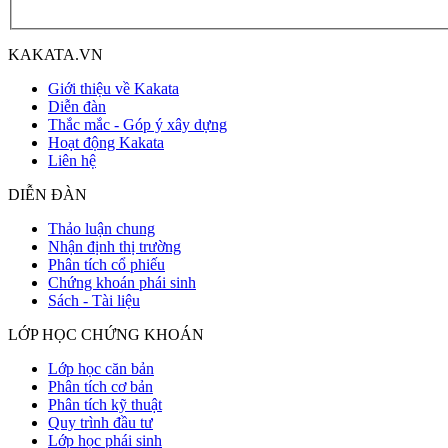
KAKATA.VN
Giới thiệu về Kakata
Diễn đàn
Thắc mắc - Góp ý xây dựng
Hoạt động Kakata
Liên hệ
DIỄN ĐÀN
Thảo luận chung
Nhận định thị trường
Phân tích cổ phiếu
Chứng khoán phái sinh
Sách - Tài liệu
LỚP HỌC CHỨNG KHOÁN
Lớp học căn bản
Phân tích cơ bản
Phân tích kỹ thuật
Quy trình đầu tư
Lớp học phái sinh