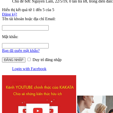
Chủ đề bởi:
Nguyen Lam
,
22/5/19
, 0 lần trả lời, trong diễn đàn
Hiển thị kết quả từ 1 đến 5 của 5
Đăng ký!
Tên tài khoản hoặc địa chỉ Email:
Mật khẩu:
Bạn đã quên mật khẩu?
Duy trì đăng nhập
Login with Facebook