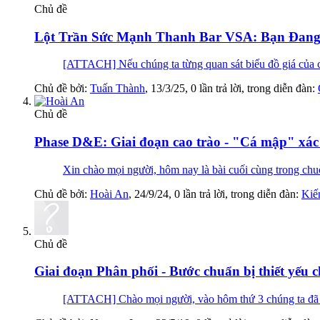
Chủ đề
Lột Trần Sức Mạnh Thanh Bar VSA: Bạn Đang
[ATTACH] Nếu chúng ta từng quan sát biểu đồ giá của ch
Chủ đề bởi:
Tuấn Thành
,
13/3/25
, 0 lần trả lời, trong diễn đàn:
Chủ đề
Phase D&E: Giai đoạn cao trào - "Cá mập" xác
Xin chào mọi người, hôm nay là bài cuối cùng trong chuỗi 
Chủ đề bởi:
Hoài An
,
24/9/24
, 0 lần trả lời, trong diễn đàn:
Kiế
Chủ đề
Giai đoạn Phân phối - Bước chuẩn bị thiết yếu c
[ATTACH] Chào mọi người, vào hôm thứ 3 chúng ta đã cùng