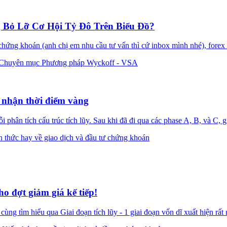
 Bỏ Lỡ Cơ Hội Tỷ Đô Trên Biểu Đồ?
ứng khoán (anh chị em nhu cầu tư vấn thì cứ inbox mình nhé), forex h
Chuyên mục Phương pháp Wyckoff - VSA
 nhận thời điểm vàng
phân tích cấu trúc tích lũy. Sau khi đã đi qua các phase A, B, và C, gi
n thức hay về giao dịch và đầu tư chứng khoán
ho đợt giảm giá kế tiếp!
 tìm hiểu qua Giai đoạn tích lũy - 1 giai đoạn vốn dĩ xuất hiện rất nh