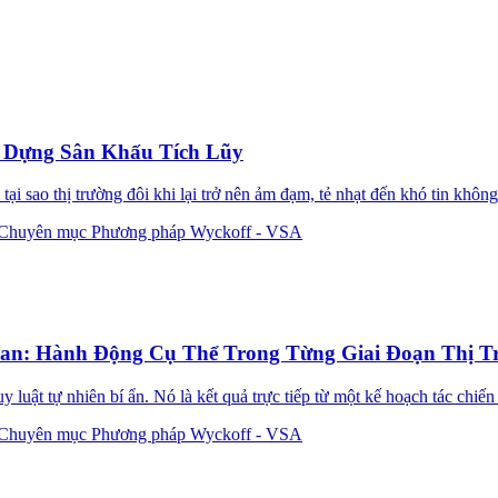
 Dựng Sân Khấu Tích Lũy
i sao thị trường đôi khi lại trở nên ảm đạm, tẻ nhạt đến khó tin không
Chuyên mục Phương pháp Wyckoff - VSA
an: Hành Động Cụ Thể Trong Từng Giai Đoạn Thị T
 luật tự nhiên bí ẩn. Nó là kết quả trực tiếp từ một kế hoạch tác chiến
Chuyên mục Phương pháp Wyckoff - VSA