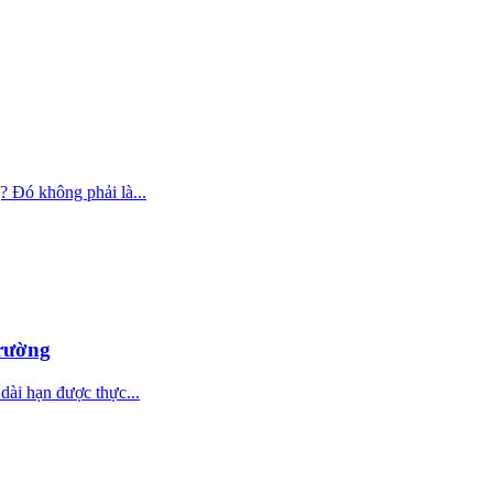
? Đó không phải là...
rường
 dài hạn được thực...