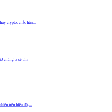
ay crypto, chắc hẳn...
ờ chúng ta sẽ tìm...
iều trên biểu đồ,...