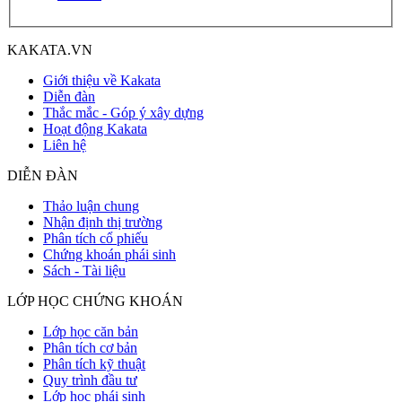
KAKATA.VN
Giới thiệu về Kakata
Diễn đàn
Thắc mắc - Góp ý xây dựng
Hoạt động Kakata
Liên hệ
DIỄN ĐÀN
Thảo luận chung
Nhận định thị trường
Phân tích cổ phiếu
Chứng khoán phái sinh
Sách - Tài liệu
LỚP HỌC CHỨNG KHOÁN
Lớp học căn bản
Phân tích cơ bản
Phân tích kỹ thuật
Quy trình đầu tư
Lớp học phái sinh