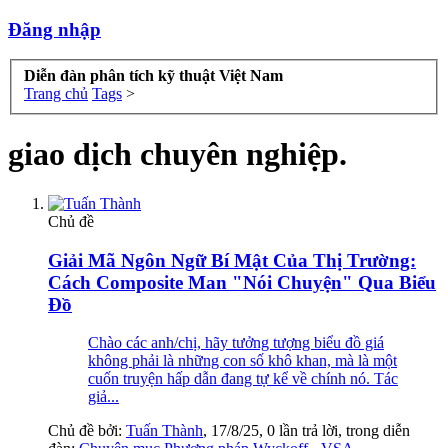
Đăng nhập
Diễn đàn phân tích kỹ thuật Việt Nam
Trang chủ
Tags
>
giao dịch chuyên nghiệp.
Chủ đề
Giải Mã Ngôn Ngữ Bí Mật Của Thị Trường:
Cách Composite Man "Nói Chuyện" Qua Biểu
Đồ
Chào các anh/chị, hãy tưởng tượng biểu đồ giá
không phải là những con số khô khan, mà là một
cuốn truyện hấp dẫn đang tự kể về chính nó. Tác
giả...
Chủ đề bởi:
Tuấn Thành
,
17/8/25
, 0 lần trả lời, trong diễn