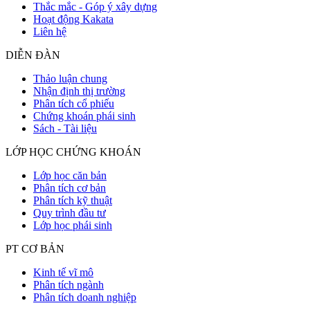
Thắc mắc - Góp ý xây dựng
Hoạt động Kakata
Liên hệ
DIỄN ĐÀN
Thảo luận chung
Nhận định thị trường
Phân tích cổ phiếu
Chứng khoán phái sinh
Sách - Tài liệu
LỚP HỌC CHỨNG KHOÁN
Lớp học căn bản
Phân tích cơ bản
Phân tích kỹ thuật
Quy trình đầu tư
Lớp học phái sinh
PT CƠ BẢN
Kinh tế vĩ mô
Phân tích ngành
Phân tích doanh nghiệp