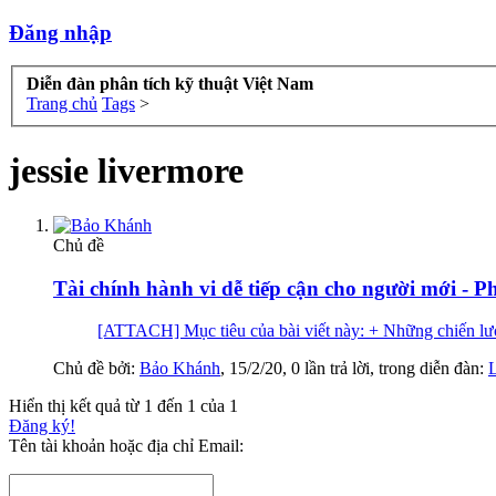
Đăng nhập
Diễn đàn phân tích kỹ thuật Việt Nam
Trang chủ
Tags
>
jessie livermore
Chủ đề
Tài chính hành vi dễ tiếp cận cho người mới - 
[ATTACH] Mục tiêu của bài viết này: + Những chiến lư
Chủ đề bởi:
Bảo Khánh
,
15/2/20
, 0 lần trả lời, trong diễn đàn:
Hiển thị kết quả từ 1 đến 1 của 1
Đăng ký!
Tên tài khoản hoặc địa chỉ Email: