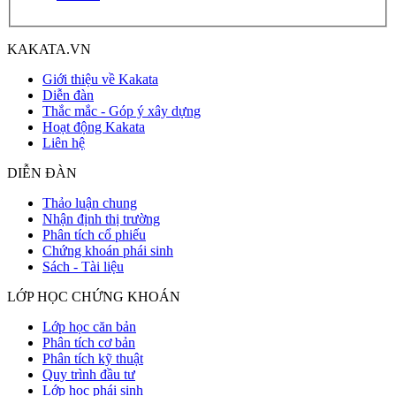
KAKATA.VN
Giới thiệu về Kakata
Diễn đàn
Thắc mắc - Góp ý xây dựng
Hoạt động Kakata
Liên hệ
DIỄN ĐÀN
Thảo luận chung
Nhận định thị trường
Phân tích cổ phiếu
Chứng khoán phái sinh
Sách - Tài liệu
LỚP HỌC CHỨNG KHOÁN
Lớp học căn bản
Phân tích cơ bản
Phân tích kỹ thuật
Quy trình đầu tư
Lớp học phái sinh