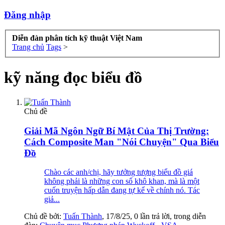
Đăng nhập
Diễn đàn phân tích kỹ thuật Việt Nam
Trang chủ
Tags
>
kỹ năng đọc biểu đồ
Chủ đề
Giải Mã Ngôn Ngữ Bí Mật Của Thị Trường:
Cách Composite Man "Nói Chuyện" Qua Biểu
Đồ
Chào các anh/chị, hãy tưởng tượng biểu đồ giá
không phải là những con số khô khan, mà là một
cuốn truyện hấp dẫn đang tự kể về chính nó. Tác
giả...
Chủ đề bởi:
Tuấn Thành
,
17/8/25
, 0 lần trả lời, trong diễn