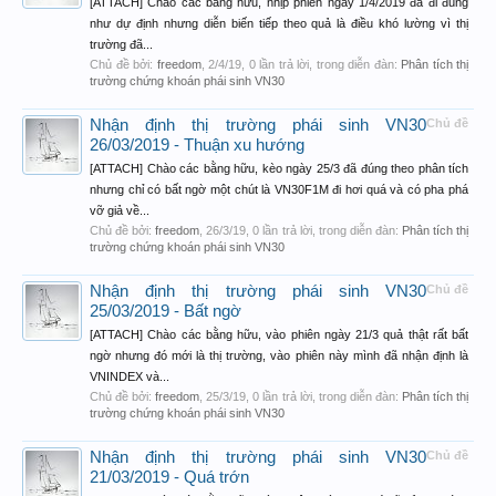
[ATTACH] Chào các bằng hữu, nhịp phiên ngày 1/4/2019 đã đi đúng
như dự định nhưng diễn biến tiếp theo quả là điều khó lường vì thị
trường đã...
Chủ đề bởi:
freedom
,
2/4/19
, 0 lần trả lời, trong diễn đàn:
Phân tích thị
trường chứng khoán phái sinh VN30
Nhận định thị trường phái sinh VN30
Chủ đề
26/03/2019 - Thuận xu hướng
[ATTACH] Chào các bằng hữu, kèo ngày 25/3 đã đúng theo phân tích
nhưng chỉ có bất ngờ một chút là VN30F1M đi hơi quá và có pha phá
vỡ giả về...
Chủ đề bởi:
freedom
,
26/3/19
, 0 lần trả lời, trong diễn đàn:
Phân tích thị
trường chứng khoán phái sinh VN30
Nhận định thị trường phái sinh VN30
Chủ đề
25/03/2019 - Bất ngờ
[ATTACH] Chào các bằng hữu, vào phiên ngày 21/3 quả thật rất bất
ngờ nhưng đó mới là thị trường, vào phiên này mình đã nhận định là
VNINDEX và...
Chủ đề bởi:
freedom
,
25/3/19
, 0 lần trả lời, trong diễn đàn:
Phân tích thị
trường chứng khoán phái sinh VN30
Nhận định thị trường phái sinh VN30
Chủ đề
21/03/2019 - Quá trớn