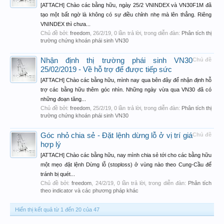
[ATTACH] Chào các bằng hữu, ngày 25/2 VNINDEX và VN30F1M đã
tạo một bất ngờ là không có sự điều chỉnh nhẹ mà lên thẳng. Riêng
VNINDEX thì chưa...
Chủ đề bởi:
freedom
,
26/2/19
, 0 lần trả lời, trong diễn đàn:
Phân tích thị
trường chứng khoán phái sinh VN30
Nhận định thị trường phái sinh VN30
Chủ đề
25/02/2019 - Về hỗ trợ để được tiếp sức
[ATTACH] Chào các bằng hữu, mình nay qua bên đây để nhận định hỗ
trợ các bằng hữu thêm góc nhìn. Những ngày vừa qua VN30 đã có
những đoạn tăng...
Chủ đề bởi:
freedom
,
25/2/19
, 0 lần trả lời, trong diễn đàn:
Phân tích thị
trường chứng khoán phái sinh VN30
Góc nhỏ chia sẻ - Đặt lệnh dừng lỗ ở vị trí giá
Chủ đề
hợp lý
[ATTACH] Chào các bằng hữu, nay mình chia sẻ tới cho các bằng hữu
một mẹo đặt lệnh Dừng lỗ (stoploss) ở vùng nào theo Cung-Cầu để
tránh bị quét...
Chủ đề bởi:
freedom
,
24/2/19
, 0 lần trả lời, trong diễn đàn:
Phân tích
theo indicator và các phương pháp khác
Hiển thị kết quả từ 1 đến 20 của 47