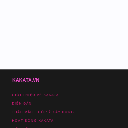
KAKATA.VN
GIỚI THIỆU VỀ KAKATA
DIỄN ĐÀN
THẮC MẮC - GÓP Ý XÂY DỰNG
HOẠT ĐỘNG KAKATA