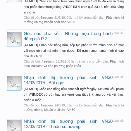
[ATTACH] Chào các bằng hữu, vào phiên ngày 19/3 thì đã xảy ra đúng
như phân tích nhưng riêng VN30F1M đi chơi quá đà xíu nên khả năng
ai mở vị...
Chủ đề bởi:
freedom
,
21/3/19
, 0 lần trả lời, trong diễn đàn:
Phân tích thị
trường chứng khoán phái sinh VN30
Góc nhỏ chia sẻ - Những mẹo trong hành
Chủ đề
động giá P.2
[ATTACH] Chào các bằng hữu, tiếp tục phần trước mình chia sẻ một
vài mẹo còn lại mà mình học được. Để tránh lang mang mình đi vào
chủ đề chính...
Chủ đề bởi:
freedom
,
15/3/19
, 0 lần trả lời, trong diễn đàn:
Phân tích
theo indicator và các phương pháp khác
Nhận định thị trường phái sinh VN30
Chủ đề
14/03/2019 - Bất ngờ
[ATTACH] Chào các bằng hữu, thật bất ngờ ở ngày 13/3 mở đầu phiên
thì VNINDEX có cú nhảy giá vượt qua tất cả kháng cự và kết thúc
phiên ở mốc...
Chủ đề bởi:
freedom
,
14/3/19
, 0 lần trả lời, trong diễn đàn:
Phân tích thị
trường chứng khoán phái sinh VN30
Nhận định thị trường phái sinh VN30
Chủ đề
12/03/2019 - Thuận xu hướng