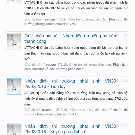
[ATTACH] Chào các bằng hữu, trong các phiên trước đã phân tích là
VNINDEX và VN30F1M sẽ về hỗ trợ và sự việc đã xảy ra ngoài dự
tính là lần lượt...
Chủ đề bởi:
freedom
,
4/3/19
, 0 lần trả lời, trong diễn đàn:
Phân tích thị
trường chứng khoán phái sinh VN30
Góc nhỏ chia sẻ - Nhận diện tín hiệu phá cản
Chủ đề
thành công
[ATTACH] Chào các bằng hữu, trong cuộc sống đôi khi sự thất bại từ
bản thân hay của người khác rất đáng trân quí vì đó là kinh nghiệm,
kiến...
Chủ đề bởi:
freedom
,
3/3/19
, 0 lần trả lời, trong diễn đàn:
Phân tích
theo indicator và các phương pháp khác
Nhận định thị trường phái sinh VN30
Chủ đề
28/02/2019 - Tích lũy
[ATTACH] Chào các bằng hữu, thị trường hiện nay đang có biên độ
tích lũy đi ngang để có thể đủ lực bứt phá cao hơn nữa, ngày 27/2 vừa
qua...
Chủ đề bởi:
freedom
,
28/2/19
, 0 lần trả lời, trong diễn đàn:
Phân tích thị
trường chứng khoán phái sinh VN30
Nhận định thị trường phái sinh VN30
Chủ đề
26/02/2019 - Xuyên phá đỉnh cũ