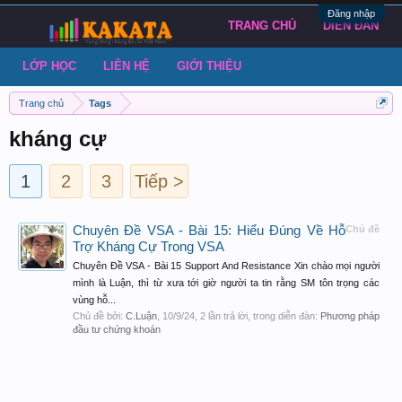
Đăng nhập
TRANG CHỦ
DIỄN ĐÀN
LỚP HỌC
LIÊN HỆ
GIỚI THIỆU
Trang chủ
Tags
kháng cự
1
2
3
Tiếp >
Chuyên Đề VSA - Bài 15: Hiểu Đúng Về Hỗ
Chủ đề
Trợ Kháng Cự Trong VSA
Chuyên Đề VSA - Bài 15 Support And Resistance Xin chào mọi người
mình là Luận, thì từ xưa tới giờ người ta tin rằng SM tôn trọng các
vùng hỗ...
Chủ đề bởi:
C.Luận
,
10/9/24
, 2 lần trả lời, trong diễn đàn:
Phương pháp
đầu tư chứng khoán