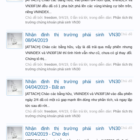
[ATTACH] Chào các bằng hữu, vào phiên 8/4 hôm qua, VNINDEX và
VN30F1M đều đã có 1 pha bứt phá lên các vùng kháng cự bên trên,
riêng VNINDEX...
Chủ đề bởi:
freedom
,
9/4/19
, 0 lần trả lời, trong diễn đàn:
Phân tích thị
trường chứng khoán phái sinh VN30
Nhận định thị trường phái sinh VN30
Chủ đề
08/04/2019
[ATTACH] Chào các bằng hữu, vậy là đã trải qua mấy phiên nhưng
VNINDEX và VN30F1M thì tình hình vẫn như cũ, chưa có gì thay đổi.
Chứng tỏ thị...
Chủ đề bởi:
freedom
,
8/4/19
, 0 lần trả lời, trong diễn đàn:
Phân tích thị
trường chứng khoán phái sinh VN30
Nhận định thị trường phái sinh VN30
Chủ đề
04/04/2019 - Bất an
[ATTACH] Chào các bằng hữu, VNINDEX và VN30F1M vào đầu phiên
ngày 2/4 đã có một cú gap mạnh lên đúng như phân tích, và ngay lập
tức sau đó rớt...
Chủ đề bởi:
freedom
,
4/4/19
, 0 lần trả lời, trong diễn đàn:
Phân tích thị
trường chứng khoán phái sinh VN30
Nhận định thị trường phái sinh VN30
Chủ đề
02/04/2019 - Chờ đợi