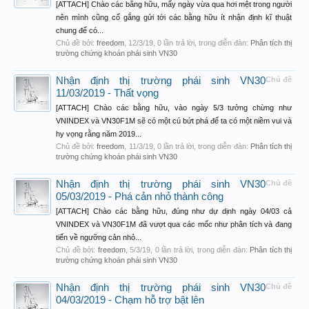
[ATTACH] Chào các bằng hữu, mấy ngày vừa qua hơi mệt trong người
nên mình cũng cố gắng gửi tới các bằng hữu ít nhận định kĩ thuật
chung để có...
Chủ đề bởi:
freedom
,
12/3/19
, 0 lần trả lời, trong diễn đàn:
Phân tích thị
trường chứng khoán phái sinh VN30
Nhận định thị trường phái sinh VN30
Chủ đề
11/03/2019 - Thất vọng
[ATTACH] Chào các bằng hữu, vào ngày 5/3 tưởng chừng như
VNINDEX và VN30F1M sẽ có một cú bứt phá để ta có một niềm vui và
hy vọng rằng năm 2019...
Chủ đề bởi:
freedom
,
11/3/19
, 0 lần trả lời, trong diễn đàn:
Phân tích thị
trường chứng khoán phái sinh VN30
Nhận định thị trường phái sinh VN30
Chủ đề
05/03/2019 - Phá cản nhỏ thành công
[ATTACH] Chào các bằng hữu, đúng như dự dịnh ngày 04/03 cả
VNINDEX và VN30F1M đã vượt qua các mốc như phân tích và đang
tiến về ngưỡng cản nhỏ...
Chủ đề bởi:
freedom
,
5/3/19
, 0 lần trả lời, trong diễn đàn:
Phân tích thị
trường chứng khoán phái sinh VN30
Nhận định thị trường phái sinh VN30
Chủ đề
04/03/2019 - Chạm hỗ trợ bật lên