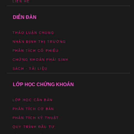
LIÊN HỆ
DIỄN ĐÀN
THẢO LUẬN CHUNG
NHẬN ĐỊNH THỊ TRƯỜNG
PHÂN TÍCH CỔ PHIẾU
CHỨNG KHOÁN PHÁI SINH
SÁCH - TÀI LIỆU
LỚP HỌC CHỨNG KHOÁN
LỚP HỌC CĂN BẢN
PHÂN TÍCH CƠ BẢN
PHÂN TÍCH KỸ THUẬT
QUY TRÌNH ĐẦU TƯ