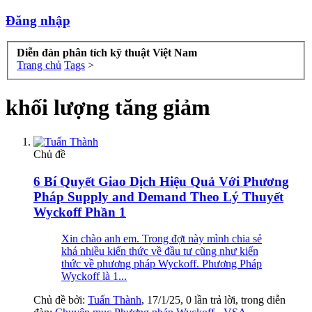
Đăng nhập
Diễn đàn phân tích kỹ thuật Việt Nam
Trang chủ
Tags
>
khối lượng tăng giảm
Chủ đề
6 Bí Quyết Giao Dịch Hiệu Quả Với Phương
Pháp Supply and Demand Theo Lý Thuyết
Wyckoff Phần 1
Xin chào anh em. Trong đợt này mình chia sẻ
khá nhiều kiến thức về đầu tư cũng như kiến
thức về phương pháp Wyckoff. Phương Pháp
Wyckoff là 1...
Chủ đề bởi:
Tuấn Thành
,
17/1/25
, 0 lần trả lời, trong diễn