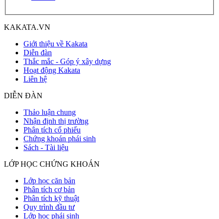
KAKATA.VN
Giới thiệu về Kakata
Diễn đàn
Thắc mắc - Góp ý xây dựng
Hoạt động Kakata
Liên hệ
DIỄN ĐÀN
Thảo luận chung
Nhận định thị trường
Phân tích cổ phiếu
Chứng khoán phái sinh
Sách - Tài liệu
LỚP HỌC CHỨNG KHOÁN
Lớp học căn bản
Phân tích cơ bản
Phân tích kỹ thuật
Quy trình đầu tư
Lớp học phái sinh