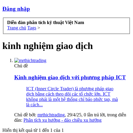
Đăng nhập
Diễn đàn phân tích kỹ thuật Việt Nam
Trang chủ
Tags
>
kinh nghiệm giao dịch
Chủ đề
Kinh nghiệm giao dịch với phương pháp ICT
ICT (Inner Circle Trader) là phương pháp giao
dịch bằng cách theo dõi các tổ chức lớn. ICT
không phải là một hệ thống chỉ báo phức tạp, mà
là cách...
Chủ đề bởi:
mrthichtrading
,
29/4/25
, 0 lần trả lời, trong diễn
đàn:
Phân tích xu hướng - đảo chiều xu hướng
Hiển thị kết quả từ 1 đến 1 của 1