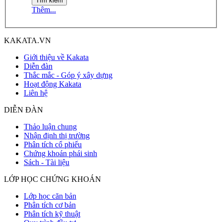
Thêm...
KAKATA.VN
Giới thiệu về Kakata
Diễn đàn
Thắc mắc - Góp ý xây dựng
Hoạt động Kakata
Liên hệ
DIỄN ĐÀN
Thảo luận chung
Nhận định thị trường
Phân tích cổ phiếu
Chứng khoán phái sinh
Sách - Tài liệu
LỚP HỌC CHỨNG KHOÁN
Lớp học căn bản
Phân tích cơ bản
Phân tích kỹ thuật