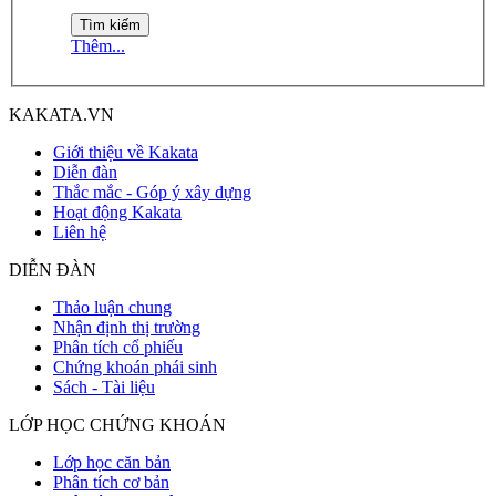
Thêm...
KAKATA.VN
Giới thiệu về Kakata
Diễn đàn
Thắc mắc - Góp ý xây dựng
Hoạt động Kakata
Liên hệ
DIỄN ĐÀN
Thảo luận chung
Nhận định thị trường
Phân tích cổ phiếu
Chứng khoán phái sinh
Sách - Tài liệu
LỚP HỌC CHỨNG KHOÁN
Lớp học căn bản
Phân tích cơ bản