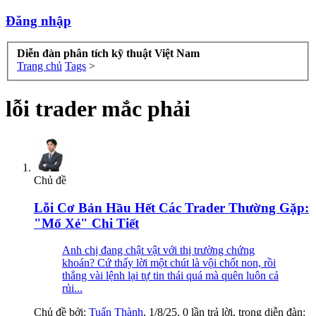
Đăng nhập
Diễn đàn phân tích kỹ thuật Việt Nam
Trang chủ
Tags
>
lỗi trader mắc phải
Chủ đề
Lỗi Cơ Bản Hầu Hết Các Trader Thường Gặp:
"Mổ Xẻ" Chi Tiết
Anh chị đang chật vật với thị trường chứng
khoán? Cứ thấy lời một chút là vội chốt non, rồi
thắng vài lệnh lại tự tin thái quá mà quên luôn cả
rủi...
Chủ đề bởi:
Tuấn Thành
,
1/8/25
, 0 lần trả lời, trong diễn đàn: