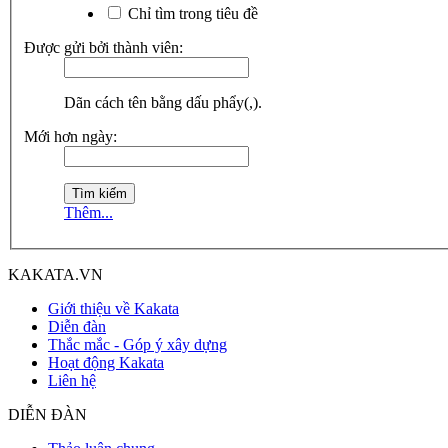
Chỉ tìm trong tiêu đề
Được gửi bởi thành viên:
Dãn cách tên bằng dấu phẩy(,).
Mới hơn ngày:
Thêm...
KAKATA.VN
Giới thiệu về Kakata
Diễn đàn
Thắc mắc - Góp ý xây dựng
Hoạt động Kakata
Liên hệ
DIỄN ĐÀN