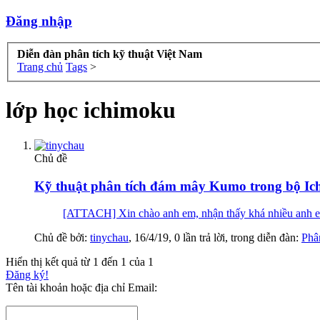
Đăng nhập
Diễn đàn phân tích kỹ thuật Việt Nam
Trang chủ
Tags
>
lớp học ichimoku
Chủ đề
Kỹ thuật phân tích đám mây Kumo trong bộ Ic
[ATTACH] Xin chào anh em, nhận thấy khá nhiều anh em
Chủ đề bởi:
tinychau
,
16/4/19
, 0 lần trả lời, trong diễn đàn:
Phâ
Hiển thị kết quả từ 1 đến 1 của 1
Đăng ký!
Tên tài khoản hoặc địa chỉ Email: