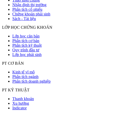
Thảo luận chung
Nhận định thị trường
Phân tích cổ phiếu
Chứng khoán phái sinh
Sách - Tài liệu
LỚP HỌC CHỨNG KHOÁN
Lớp học căn bản
Phân tích cơ bản
Phân tích kỹ thuật
Quy trình đầu tư
Lớp học phái sinh
PT CƠ BẢN
Kinh tế vĩ mô
Phân tích ngành
Phân tích doanh nghiệp
PT KỸ THUẬT
Thanh khoản
Xu hướng
Indicator