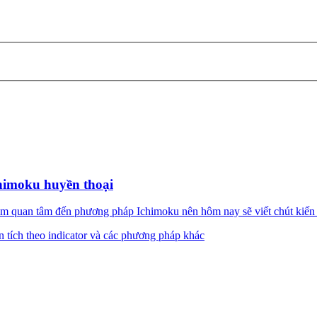
himoku huyền thoại
 quan tâm đến phương pháp Ichimoku nên hôm nay sẽ viết chút kiến 
n tích theo indicator và các phương pháp khác