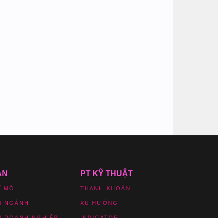
ẢN
PT KỸ THUẬT
Ĩ MÔ
THANH KHOẢN
H NGÀNH
XU HƯỚNG
H DOANH NGHIỆP
INDICATOR