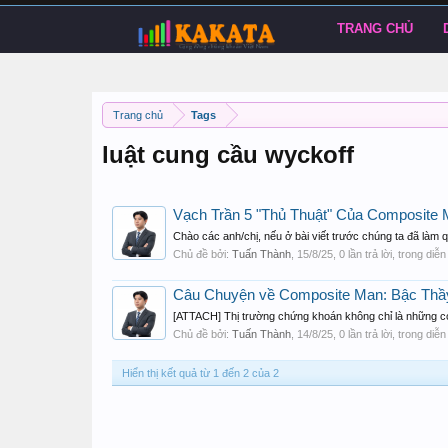
TRANG CHỦ
Trang chủ
Tags
luật cung cầu wyckoff
Vạch Trần 5 "Thủ Thuật" Của Composite
Chào các anh/chị, nếu ở bài viết trước chúng ta đã làm
Chủ đề bởi:
Tuấn Thành
,
15/8/25
, 0 lần trả lời, trong diễ
Câu Chuyện về Composite Man: Bậc Thầy
[ATTACH] Thị trường chứng khoán không chỉ là những con
Chủ đề bởi:
Tuấn Thành
,
14/8/25
, 0 lần trả lời, trong diễ
Hiển thị kết quả từ 1 đến 2 của 2