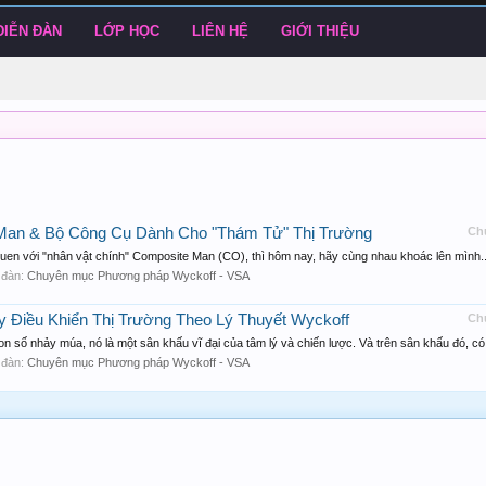
DIỄN ĐÀN
LỚP HỌC
LIÊN HỆ
GIỚI THIỆU
 Man & Bộ Công Cụ Dành Cho "Thám Tử" Thị Trường
Ch
 quen với "nhân vật chính" Composite Man (CO), thì hôm nay, hãy cùng nhau khoác lên mình..
n đàn:
Chuyên mục Phương pháp Wyckoff - VSA
 Điều Khiển Thị Trường Theo Lý Thuyết Wyckoff
Ch
 số nhảy múa, nó là một sân khấu vĩ đại của tâm lý và chiến lược. Và trên sân khấu đó, có.
n đàn:
Chuyên mục Phương pháp Wyckoff - VSA