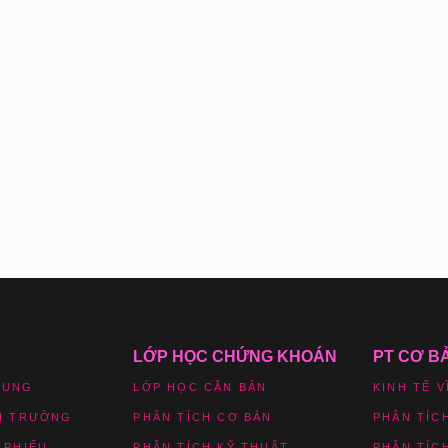
LỚP HỌC CHỨNG KHOÁN
PT CƠ B
HUNG
LỚP HỌC CĂN BẢN
KINH TẾ V
HỊ TRƯỜNG
PHÂN TÍCH CƠ BẢN
PHÂN TÍC
 PHIẾU
PHÂN TÍCH KỸ THUẬT
PHÂN TÍC