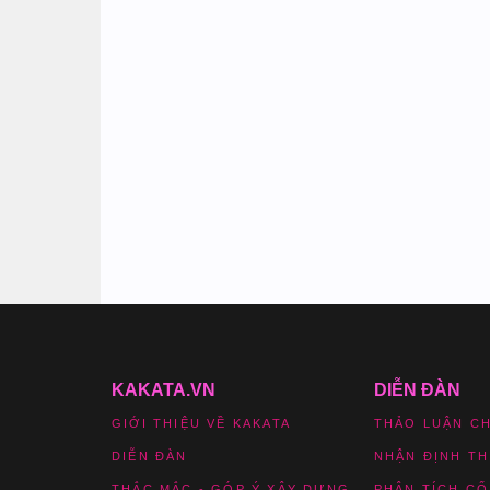
KAKATA.VN
DIỄN ĐÀN
GIỚI THIỆU VỀ KAKATA
THẢO LUẬN C
DIỄN ĐÀN
NHẬN ĐỊNH T
THẮC MẮC - GÓP Ý XÂY DỰNG
PHÂN TÍCH CỔ