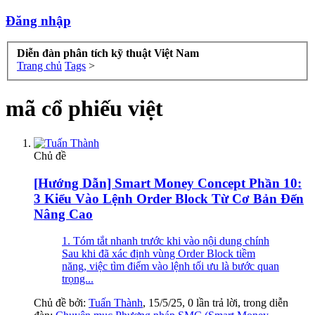
Đăng nhập
Diễn đàn phân tích kỹ thuật Việt Nam
Trang chủ
Tags
>
mã cổ phiếu việt
Chủ đề
[Hướng Dẫn] Smart Money Concept Phần 10:
3 Kiểu Vào Lệnh Order Block Từ Cơ Bản Đến
Nâng Cao
1. Tóm tắt nhanh trước khi vào nội dung chính
Sau khi đã xác định vùng Order Block tiềm
năng, việc tìm điểm vào lệnh tối ưu là bước quan
trọng...
Chủ đề bởi:
Tuấn Thành
,
15/5/25
, 0 lần trả lời, trong diễn