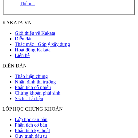
Thêm...
KAKATA.VN
Giới thiệu về Kakata
Diễn đàn
Thắc mắc - Góp ý xây dựng
Hoạt động Kakata
Liên hệ
DIỄN ĐÀN
Thảo luận chung
Nhận định thị trường
Phân tích cổ phiếu
Chứng khoán phái sinh
Sách - Tài liệu
LỚP HỌC CHỨNG KHOÁN
Lớp học căn bản
Phân tích cơ bản
Phân tích kỹ thuật
Quy trình đầu tư